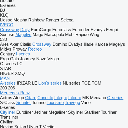
Ducato
E-series
BJ
KLQ
Liesse
Melpha
Rainbow
Ranger
Selega
IVECO
Crossway
Daily
EuroCargo
Euroclass
Eurorider
Evadys
Ferqui
Sunrise
Magelys
Mago
Marcopolo
Mobi
Rapido
Wing
530
Ares
Axer
Citelis
Crossway
Domino
Evadys
Iliade
Karosa
Magelys
Midys
Proway
Recreo
Century
I-series
Erga
Gala
Journey
Novo
Visigo
C-series
LC
STAR
HIGER
XMQ
MAN
A-series
IRIZAR
LE
Lion's series
NL series
TGE
TGM
203
206
Mercedes-Benz
Actros
Atego
Citaro
Conecto
Integro
Intouro
MB
Mediano
O-series
S-Class
Sprinter
Tourino
Tourismo
Travego
Vario
L-series
Cityliner
Euroliner
Jetliner
Megaliner
Skyliner
Starliner
Tourliner
Transliner
Civilian
Navigo
Sultan
Ulyso T
Vectio