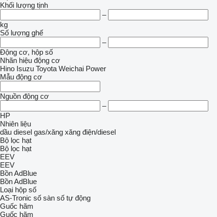
Khối lượng tịnh
–
kg
Số lượng ghế
–
Động cơ, hộp số
Nhãn hiệu động cơ
Hino
Isuzu
Toyota
Weichai Power
Mẫu động cơ
Nguồn động cơ
–
HP
Nhiên liệu
dầu diesel
gas/xăng
xăng
điện/diesel
Bộ lọc hạt
Bộ lọc hạt
EEV
EEV
Bồn AdBlue
Bồn AdBlue
Loại hộp số
AS-Tronic
số sàn
số tự động
Guốc hãm
Guốc hãm