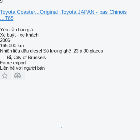
9
Toyota Coaster...Original .Toyota.JAPAN - pas Chinois
...T65
Yêu cầu báo giá
Xe buýt - xe khách
2006
165.000 km
Nhiên liệu
dầu diesel
Số lượng ghế
23 à 30 places
Bỉ, City of Brussels
Fame export
Liên hệ với người bán