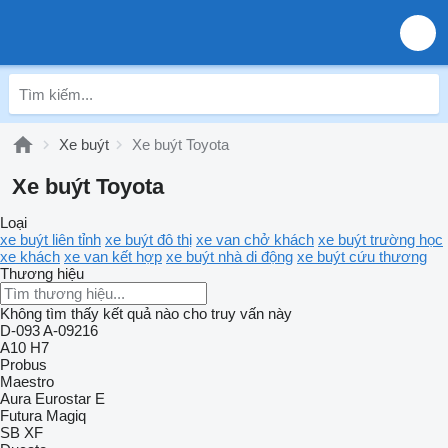
Xe buýt
Xe buýt Toyota
Xe buýt Toyota
Loại
xe buýt liên tỉnh
xe buýt đô thị
xe van chở khách
xe buýt trường học
xe khách
xe van kết hợp
xe buýt nhà di động
xe buýt cứu thương
Thương hiệu
Không tìm thấy kết quả nào cho truy vấn này
D-093
A-09216
A10
H7
Probus
Maestro
Aura
Eurostar E
Futura
Magiq
SB
XF