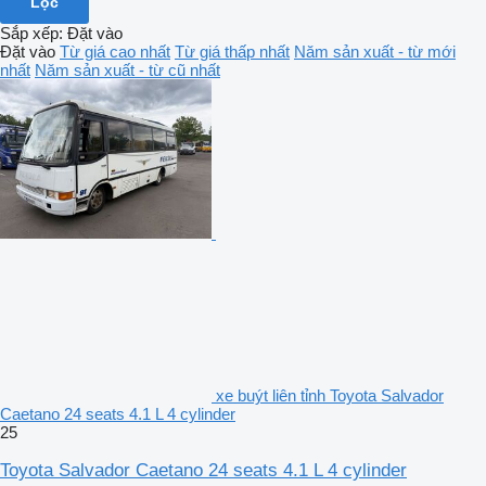
Lọc
Sắp xếp
:
Đặt vào
Đặt vào
Từ giá cao nhất
Từ giá thấp nhất
Năm sản xuất - từ mới
nhất
Năm sản xuất - từ cũ nhất
xe buýt liên tỉnh Toyota Salvador
Caetano 24 seats 4.1 L 4 cylinder
25
Toyota Salvador Caetano 24 seats 4.1 L 4 cylinder