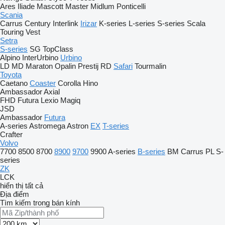
Ares
Iliade
Mascott
Master
Midlum
Ponticelli
Scania
Carrus
Century
Interlink
Irizar
K-series
L-series
S-series
Scala
Touring
Vest
Setra
S-series
SG
TopClass
Alpino
InterUrbino
Urbino
LD
MD
Maraton
Opalin
Prestij
RD
Safari
Tourmalin
Toyota
Caetano
Coaster
Corolla
Hino
Ambassador
Axial
FHD
Futura
Lexio
Magiq
JSD
Ambassador
Futura
A-series
Astromega
Astron
EX
T-series
Crafter
Volvo
7700
8500
8700
8900
9700
9900
A-series
B-series
BM
Carrus
PL
S-
series
ZK
LCK
hiển thị tất cả
Địa điểm
Tìm kiếm trong bán kính