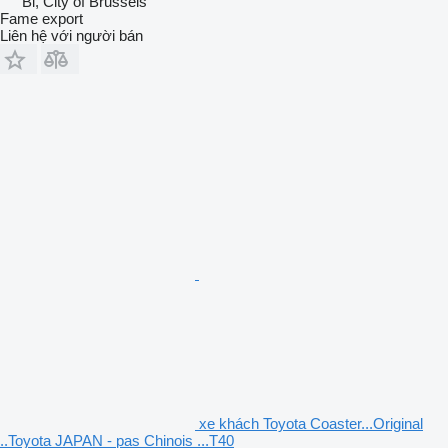
Bỉ, City of Brussels
Fame export
Liên hệ với người bán
xe khách Toyota Coaster...Original
..Toyota JAPAN - pas Chinois ...T40