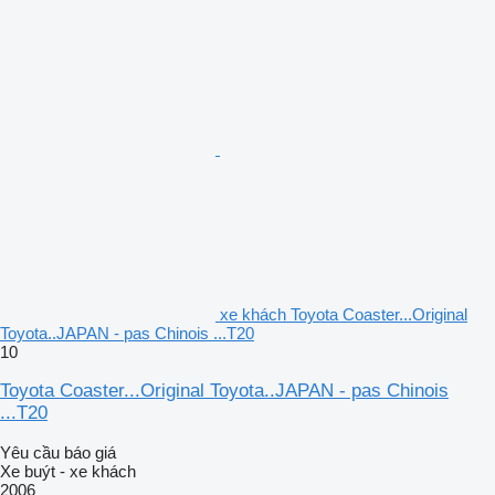
xe khách Toyota Coaster...Original
Toyota..JAPAN - pas Chinois ...T20
10
Toyota Coaster...Original Toyota..JAPAN - pas Chinois
...T20
Yêu cầu báo giá
Xe buýt - xe khách
2006