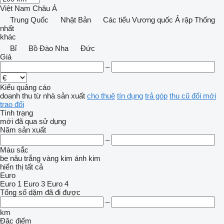
Việt Nam
Châu Á
Trung Quốc
Nhật Bản
Các tiểu Vương quốc Ả rập Thống
nhất
khác
Bỉ
Bồ Đào Nha
Đức
Giá
–
Kiểu quảng cáo
doanh thu
từ nhà sản xuất
cho thuê
tín dụng
trả góp
thu cũ đổi mới
trao đổi
Tình trạng
mới
đã qua sử dụng
Năm sản xuất
–
Màu sắc
be
nâu
trắng
vàng kim
ánh kim
hiển thị tất cả
Euro
Euro 1
Euro 3
Euro 4
Tổng số dặm đã đi được
–
km
Đặc điểm