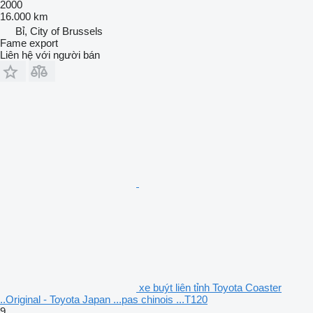
2000
16.000 km
Bỉ, City of Brussels
Fame export
Liên hệ với người bán
xe buýt liên tỉnh Toyota Coaster
..Original - Toyota Japan ...pas chinois ...T120
9