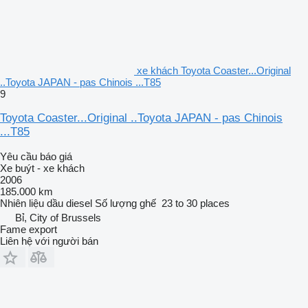
xe khách Toyota Coaster...Original
..Toyota JAPAN - pas Chinois ...T85
9
Toyota Coaster...Original ..Toyota JAPAN - pas Chinois
...T85
Yêu cầu báo giá
Xe buýt - xe khách
2006
185.000 km
Nhiên liệu
dầu diesel
Số lượng ghế
23 to 30 places
Bỉ, City of Brussels
Fame export
Liên hệ với người bán