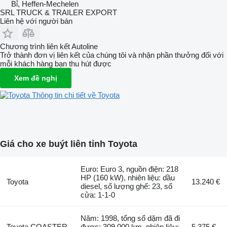
Bỉ, Heffen-Mechelen
SRL TRUCK & TRAILER EXPORT
Liên hệ với người bán
Chương trình liên kết Autoline
Trở thành đơn vị liên kết của chúng tôi và nhận phần thưởng đối với
mỗi khách hàng bạn thu hút được
Xem đề nghị
Thông tin chi tiết về Toyota
Giá cho xe buýt liên tỉnh Toyota
Euro: Euro 3, nguồn điện: 218
HP (160 kW), nhiên liệu: dầu
Toyota
13.240 €
diesel, số lượng ghế: 23, số
cửa: 1-1-0
Năm: 1998, tổng số dặm đã đi
Toyota COASTER
được: 309.000 km, nhiên liệu:
5.375 €