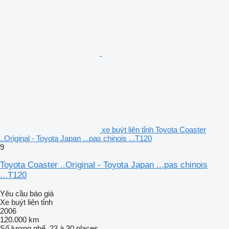
xe buýt liên tỉnh Toyota Coaster
..Original - Toyota Japan ...pas chinois ...T120
9
Toyota Coaster ..Original - Toyota Japan ...pas chinois
...T120
Yêu cầu báo giá
Xe buýt liên tỉnh
2006
120.000 km
Số lượng ghế
23 à 30 places