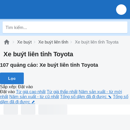
Xe buýt
Xe buýt liên tỉnh
Xe buýt liên tỉnh Toyota
Xe buýt liên tỉnh Toyota
107 quảng cáo:
Xe buýt liên tỉnh Toyota
Lọc
Sắp xếp
:
Đặt vào
Đặt vào
Từ giá cao nhất
Từ giá thấp nhất
Năm sản xuất - từ mới
nhất
Năm sản xuất - từ cũ nhất
Tổng số dặm đã đi được ⬊
Tổng số
dặm đã đi được ⬈