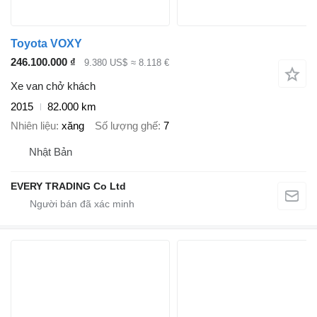
Toyota VOXY
246.100.000 ₫
9.380 US$
≈ 8.118 €
Xe van chở khách
2015
82.000 km
Nhiên liệu
xăng
Số lượng ghế
7
Nhật Bản
EVERY TRADING Co Ltd