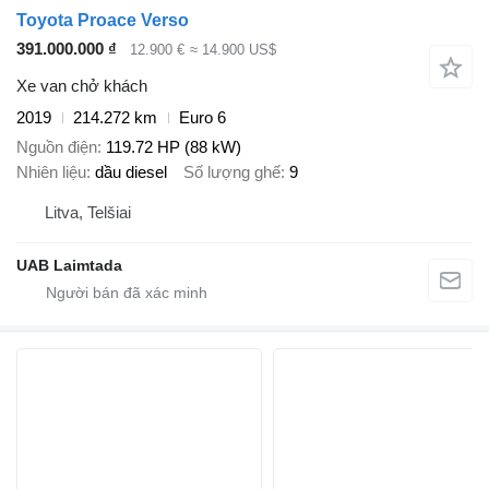
Toyota Proace Verso
391.000.000 ₫
12.900 €
≈ 14.900 US$
Xe van chở khách
2019
214.272 km
Euro 6
Nguồn điện
119.72 HP (88 kW)
Nhiên liệu
dầu diesel
Số lượng ghế
9
Litva, Telšiai
UAB Laimtada