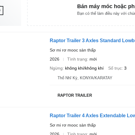
Bán máy móc hoặc ph
Bạn có thể làm điều này với chún
Raptor Trailer 3 Axles Standard Low
Sơ mi rơ mooc sàn thấp
2026
Tình trạng
mới
Ngừng
không khí/không khí
Số trục
3
Thổ Nhĩ Kỳ, KONYA/KARATAY
RAPTOR TRAILER
Raptor Trailer 4 Axles Extendable L
Sơ mi rơ mooc sàn thấp
2026
Tình trạng
mới