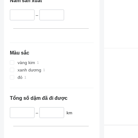
Năm sản xuất
–
Màu sắc
vàng kim
xanh dương
đỏ
Tổng số dặm đã đi được
–
km