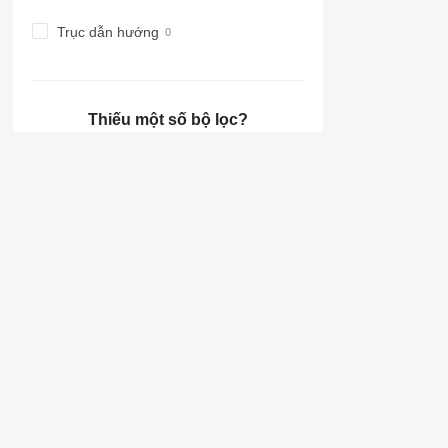
Trục dẫn hướng
Thiếu một số bộ lọc?
Đề xuất thay đổi
Thông tin chi tiết về Raptor
Trailer
Công ty
Chi tiết