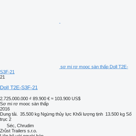
sơ mi rơ mooc sàn thấp Doll T2E-
S3F-21
21
Doll T2E-S3F-21
2.725.000.000 ₫
89.900 €
≈ 103.900 US$
Sơ mi rơ mooc sàn thấp
2016
Dung tải.
35.500 kg
Ngừng
thủy lực
Khối lượng tịnh
13.500 kg
Số
trục
2
Séc, Chrudim
Zrůst Trailers s.r.o.
Liên hệ với người bán