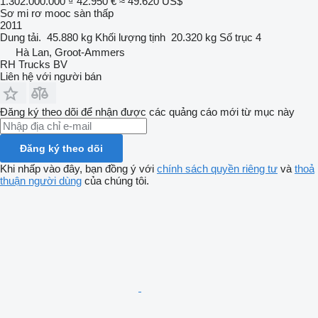
1.302.000.000 ₫
42.950 €
≈ 49.620 US$
Sơ mi rơ mooc sàn thấp
2011
Dung tải.
45.880 kg
Khối lượng tịnh
20.320 kg
Số trục
4
Hà Lan, Groot-Ammers
RH Trucks BV
Liên hệ với người bán
Đăng ký theo dõi để nhận được các quảng cáo mới từ mục này
Đăng ký theo dõi
Khi nhấp vào đây, bạn đồng ý với
chính sách quyền riêng tư
và
thoả
thuận người dùng
của chúng tôi.