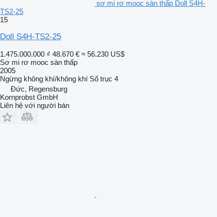
sơ mi rơ mooc sàn thấp Doll S4H-
TS2-25
15
Doll S4H-TS2-25
1.475.000.000 ₫
48.670 €
≈ 56.230 US$
Sơ mi rơ mooc sàn thấp
2005
Ngừng
không khí/không khí
Số trục
4
Đức, Regensburg
Kornprobst GmbH
Liên hệ với người bán