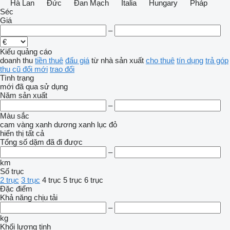
Hà Lan
Đức
Đan Mạch
Italia
Hungary
Pháp
Séc
Giá
–
Kiểu quảng cáo
doanh thu
tiền thuê
đấu giá
từ nhà sản xuất
cho thuê
tín dụng
trả góp
thu cũ đổi mới
trao đổi
Tình trạng
mới
đã qua sử dụng
Năm sản xuất
–
Màu sắc
cam
vàng
xanh dương
xanh lục
đỏ
hiển thị tất cả
Tổng số dặm đã đi được
–
km
Số trục
2 trục
3 trục
4 trục
5 trục
6 trục
Đặc điểm
Khả năng chịu tải
–
kg
Khối lượng tịnh