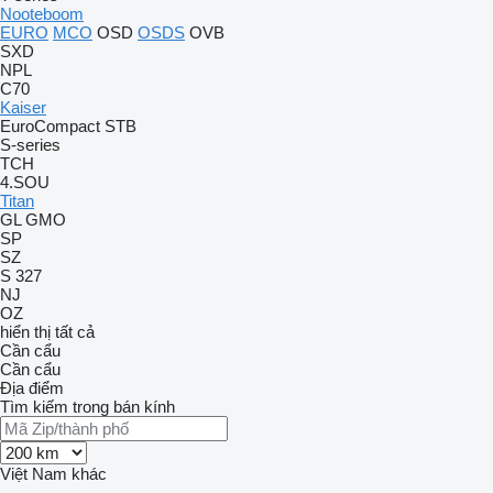
Nooteboom
EURO
MCO
OSD
OSDS
OVB
SXD
NPL
C70
Kaiser
EuroCompact
STB
S-series
TCH
4.SOU
Titan
GL
GMO
SP
SZ
S 327
NJ
OZ
hiển thị tất cả
Cần cẩu
Cần cẩu
Địa điểm
Tìm kiếm trong bán kính
Việt Nam
khác