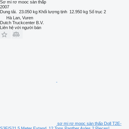
Sơ mi rơ mooc sàn thấp
2007
Dung tải.
23.050 kg
Khối lượng tịnh
12.950 kg
Số trục
2
Hà Lan, Vuren
Dutch Truckcenter B.V.
Liên hệ với người bán
sơ mi rơ mooc sàn thấp Doll T2E-
S3F/S21 5 Meter Extand. 12 Tons Panther Axles 2 Pieces!