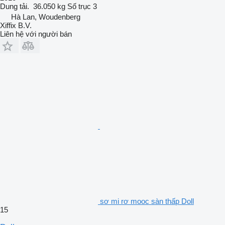
Dung tải.
36.050 kg
Số trục
3
Hà Lan, Woudenberg
Xiffix B.V.
Liên hệ với người bán
sơ mi rơ mooc sàn thấp Doll
15