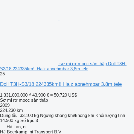
sơ mi rơ mooc sàn thấp Doll T3H-
S3/18 224335km!! Halz abnehmbar 3,8m tele
25
Doll T3H-S3/18 224335km!! Halz abnehmbar 3,8m tele
1.331.000.000 ₫
43.900 €
≈ 50.720 US$
Sơ mi rơ mooc sàn thấp
2009
224.230 km
Dung tải.
33.100 kg
Ngừng
không khí/không khí
Khối lượng tịnh
14.900 kg
Số trục
3
Hà Lan, nl
HJ Boerkamp Int Transport B.V