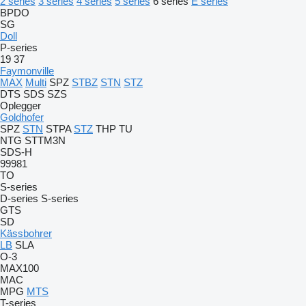
2 series
3 series
4 series
5 series
6 series
E series
BPDO
SG
Doll
P-series
19
37
Faymonville
MAX
Multi
SPZ
STBZ
STN
STZ
DTS
SDS
SZS
Oplegger
Goldhofer
SPZ
STN
STPA
STZ
THP
TU
NTG
STTM3N
SDS-H
99981
TO
S-series
D-series
S-series
GTS
SD
Kässbohrer
LB
SLA
O-3
MAX100
MAC
MPG
MTS
T-series