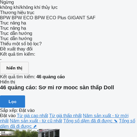
Ngừng
không khí/không khí
thủy lực
Thương hiệu trục
BPW
BPW ECO
BPW ECO Plus
GIGANT
SAF
Trục nâng hạ
Trục nâng hạ
Trục dẫn hướng
Trục dẫn hướng
Thiếu một số bộ lọc?
Đề xuất thay đổi
Kết quả tìm kiếm:
-
hiển thị
Kết quả tìm kiếm:
46 quảng cáo
Hiển thị
46 quảng cáo:
Sơ mi rơ mooc sàn thấp Doll
Lọc
Sắp xếp
:
Đặt vào
Đặt vào
Từ giá cao nhất
Từ giá thấp nhất
Năm sản xuất - từ mới
nhất
Năm sản xuất - từ cũ nhất
Tổng số dặm đã đi được ⬊
Tổng số
dặm đã đi được ⬈