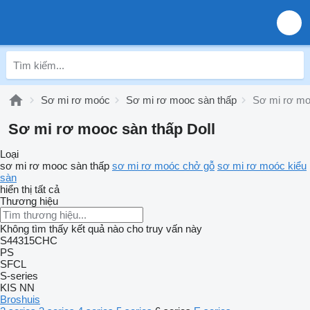
Sơ mi rơ moóc
Sơ mi rơ mooc sàn thấp
Sơ mi rơ mo
Sơ mi rơ mooc sàn thấp Doll
Loại
sơ mi rơ mooc sàn thấp
sơ mi rơ moóc chở gỗ
sơ mi rơ moóc kiểu
sàn
hiển thị tất cả
Thương hiệu
Không tìm thấy kết quả nào cho truy vấn này
S44315CHC
PS
SFCL
S-series
KIS
NN
Broshuis