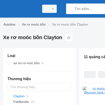
Autoline
Xe rơ moóc bồn
Xe rơ moóc bồn Clayton
Xe rơ moóc bồn Clayton
Loại
11 quảng c
sơ mi rơ-móc bồn
sơ mi rơ moóc bồn thực phẩm
rơ moóc bồn bitum
Thương hiệu
rơ moóc bồn hoá chất
sơ mi rơ moóc bồn khí
Clayton
SVM
NCG
CB
T-series
SAPL
KIS
STF
ADR
CK
Feldbinder
NG
BPDO
SOA
K series
LPG
45
AMMONIA
Carrytank