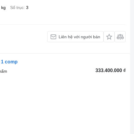
 kg
Số trục
3
Liên hệ với người bán
/ 1 comp
333.400.000 ₫
phẩm