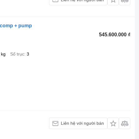
1 comp + pump
545.600.000 ₫
 kg
Số trục
3
Liên hệ với người bán