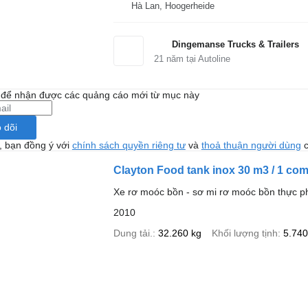
Hà Lan, Hoogerheide
Dingemanse Trucks & Trailers
21
năm tại Autoline
i để nhận được các quảng cáo mới từ mục này
 dõi
, bạn đồng ý với
chính sách quyền riêng tư
và
thoả thuận người dùng
c
Clayton Food tank inox 30 m3 / 1 co
Xe rơ moóc bồn - sơ mi rơ moóc bồn thực 
2010
Dung tải.
32.260 kg
Khối lượng tịnh
5.740