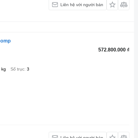
Liên hệ với người bán
 comp
572.800.000 ₫
 kg
Số trục
3
Liên hệ với người bán