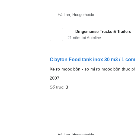
Hà Lan, Hoogerheide
Dingemanse Trucks & Trailers
21
năm tại Autoline
Clayton Food tank inox 30 m3 / 1 co
Xe rơ moóc bồn - sơ mi rơ moóc bồn thực 
2007
Số trục
3
Hà Lan, Hoogerheide