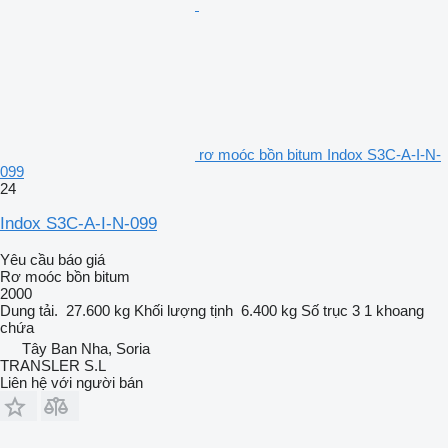
rơ moóc bồn bitum Indox S3C-A-I-N-
099
24
Indox S3C-A-I-N-099
Yêu cầu báo giá
Rơ moóc bồn bitum
2000
Dung tải.
27.600 kg
Khối lượng tịnh
6.400 kg
Số trục
3
1 khoang
chứa
Tây Ban Nha, Soria
TRANSLER S.L
Liên hệ với người bán