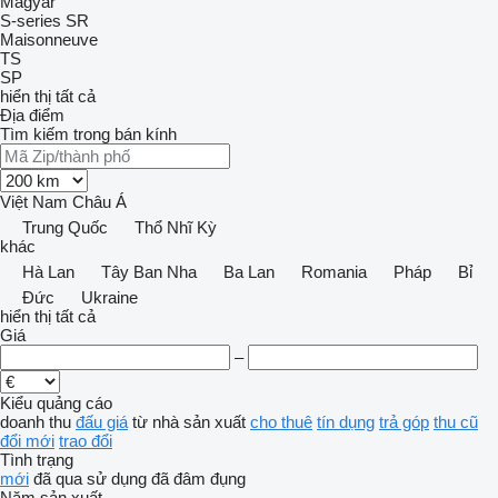
Magyar
S-series
SR
Maisonneuve
TS
SP
hiển thị tất cả
Địa điểm
Tìm kiếm trong bán kính
Việt Nam
Châu Á
Trung Quốc
Thổ Nhĩ Kỳ
khác
Hà Lan
Tây Ban Nha
Ba Lan
Romania
Pháp
Bỉ
Đức
Ukraine
hiển thị tất cả
Giá
–
Kiểu quảng cáo
doanh thu
đấu giá
từ nhà sản xuất
cho thuê
tín dụng
trả góp
thu cũ
đổi mới
trao đổi
Tình trạng
mới
đã qua sử dụng
đã đâm đụng
Năm sản xuất