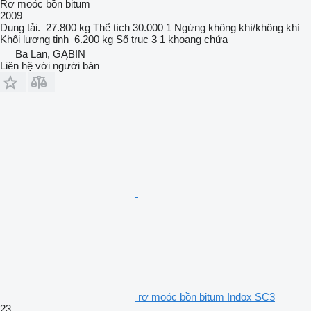
Rơ moóc bồn bitum
2009
Dung tải.
27.800 kg
Thể tích
30.000 1
Ngừng
không khí/không khí
Khối lượng tịnh
6.200 kg
Số trục
3
1 khoang chứa
Ba Lan, GĄBIN
Liên hệ với người bán
rơ moóc bồn bitum Indox SC3
23