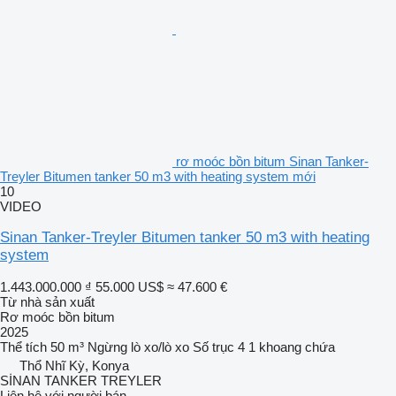
rơ moóc bồn bitum Sinan Tanker-
Treyler Bitumen tanker 50 m3 with heating system mới
10
VIDEO
Sinan Tanker-Treyler Bitumen tanker 50 m3 with heating
system
1.443.000.000 ₫
55.000 US$
≈ 47.600 €
Từ nhà sản xuất
Rơ moóc bồn bitum
2025
Thể tích
50 m³
Ngừng
lò xo/lò xo
Số trục
4
1 khoang chứa
Thổ Nhĩ Kỳ, Konya
SİNAN TANKER TREYLER
Liên hệ với người bán