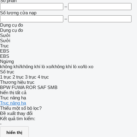
Số phần
–
Số lượng cửa nạp
–
Dụng cụ đo
Dụng cụ đo
Sưởi
Sưởi
Trục
EBS
EBS
Ngừng
không khí/không khí
lò xo/không khí
lò xo/lò xo
Số trục
1 trục
2 trục
3 trục
4 trục
Thương hiệu trục
BPW
FUWA
ROR
SAF
SMB
hiển thị tất cả
Trục nâng hạ
Trục nâng hạ
Thiếu một số bộ lọc?
Đề xuất thay đổi
Kết quả tìm kiếm:
-
hiển thị