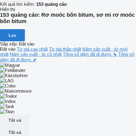
Kết quả tìm kiếm:
153 quảng cáo
Hiển thị
153 quảng cáo:
Rơ moóc bồn bitum, sơ mi rơ moóc
bồn bitum
Lọc
Sắp xếp
:
Đặt vào
Đặt vào
Từ giá cao nhất
Từ giá thấp nhất
Năm sản xuất - từ mới
nhất
Năm sản xuất - từ cũ nhất
Tổng số dặm đã đi được ⬊
Tổng số
dặm đã đi được ⬈
Tất cả
Tất cả