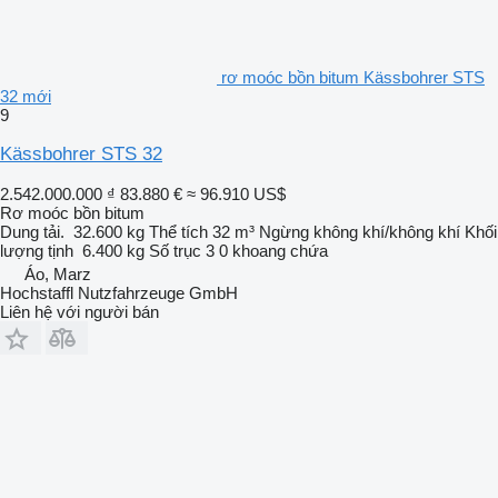
rơ moóc bồn bitum Kässbohrer STS
32 mới
9
Kässbohrer STS 32
2.542.000.000 ₫
83.880 €
≈ 96.910 US$
Rơ moóc bồn bitum
Dung tải.
32.600 kg
Thể tích
32 m³
Ngừng
không khí/không khí
Khối
lượng tịnh
6.400 kg
Số trục
3
0 khoang chứa
Áo, Marz
Hochstaffl Nutzfahrzeuge GmbH
Liên hệ với người bán