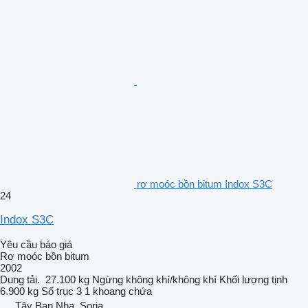
rơ moóc bồn bitum Indox S3C
24
Indox S3C
Yêu cầu báo giá
Rơ moóc bồn bitum
2002
Dung tải.
27.100 kg
Ngừng
không khí/không khí
Khối lượng tịnh
6.900 kg
Số trục
3
1 khoang chứa
Tây Ban Nha, Soria