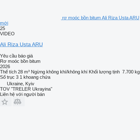
rơ moóc bồn bitum Ali Riza Usta ARU
mới
25
VIDEO
Ali Riza Usta ARU
Yêu cầu báo giá
Rơ moóc bồn bitum
2026
Thể tích
28 m³
Ngừng
không khí/không khí
Khối lượng tịnh
7.700 kg
Số trục
3
1 khoang chứa
Ukraine, Kyiv
TOV "TRELER Ukrayina"
Liên hệ với người bán