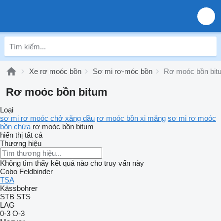
Xe rơ moóc bồn
Sơ mi rơ-móc bồn
Rơ moóc bồn bit
Rơ moóc bồn bitum
Loại
sơ mi rơ moóc chở xăng dầu
rơ moóc bồn xi măng
sơ mi rơ moóc
bồn chứa
rơ moóc bồn bitum
hiển thị tất cả
Thương hiệu
Không tìm thấy kết quả nào cho truy vấn này
Cobo
Feldbinder
TSA
Kässbohrer
STB
STS
LAG
0-3
O-3