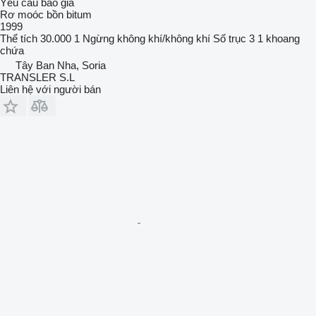
Yêu cầu báo giá
Rơ moóc bồn bitum
1999
Thể tích
30.000 1
Ngừng
không khí/không khí
Số trục
3
1 khoang
chứa
Tây Ban Nha, Soria
TRANSLER S.L
Liên hệ với người bán