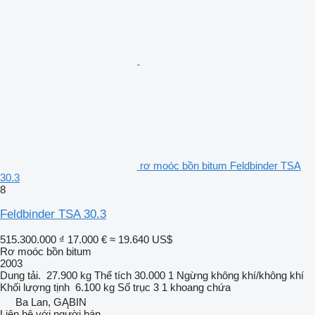
rơ moóc bồn bitum Feldbinder TSA
30.3
8
Feldbinder TSA 30.3
515.300.000 ₫
17.000 €
≈ 19.640 US$
Rơ moóc bồn bitum
2003
Dung tải.
27.900 kg
Thể tích
30.000 1
Ngừng
không khí/không khí
Khối lượng tịnh
6.100 kg
Số trục
3
1 khoang chứa
Ba Lan, GĄBIN
Liên hệ với người bán