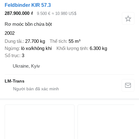
Feldbinder KIR 57.3
287.900.000 ₫
9.500 €
≈ 10.980 US$
Rơ moóc bồn chứa bột
2002
Dung tải.
27.700 kg
Thể tích
55 m³
Ngừng
lò xo/không khí
Khối lượng tịnh
6.300 kg
Số trục
3
Ukraine, Kyiv
LM-Trans