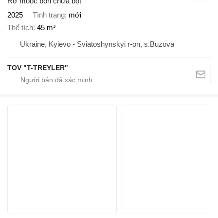
Rơ moóc bồn chứa bột
2025
Tình trạng
mới
Thể tích
45 m³
Ukraine, Kyievo - Sviatoshynskyi r-on, s.Buzova
TOV "T-TREYLER"