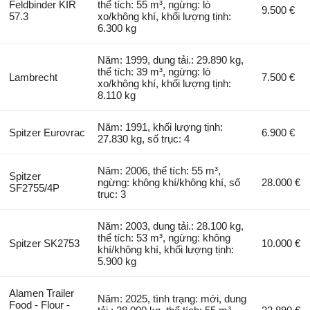
Feldbinder KIR
thể tích: 55 m³, ngừng: lò
9.500 €
57.3
xo/không khí, khối lượng tịnh:
6.300 kg
Năm: 1999, dung tải.: 29.890 kg,
thể tích: 39 m³, ngừng: lò
Lambrecht
7.500 €
xo/không khí, khối lượng tịnh:
8.110 kg
Năm: 1991, khối lượng tịnh:
Spitzer Eurovrac
6.900 €
27.830 kg, số trục: 4
Năm: 2006, thể tích: 55 m³,
Spitzer
ngừng: không khí/không khí, số
28.000 €
SF2755/4P
trục: 3
Năm: 2003, dung tải.: 28.100 kg,
thể tích: 53 m³, ngừng: không
Spitzer SK2753
10.000 €
khí/không khí, khối lượng tịnh:
5.900 kg
Alamen Trailer
Năm: 2025, tình trạng: mới, dung
Food - Flour -