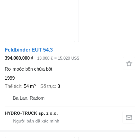
Feldbinder EUT 54.3
394.000.000 ₫
13.000 €
≈ 15.020 US$
Rơ moóc bồn chứa bột
1999
Thể tích
54 m³
Số trục
3
Ba Lan, Radom
HYDRO-TRUCK sp. z o.o.