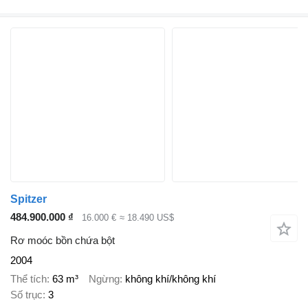
Spitzer
484.900.000 ₫
16.000 €
≈ 18.490 US$
Rơ moóc bồn chứa bột
2004
Thể tích
63 m³
Ngừng
không khí/không khí
Số trục
3