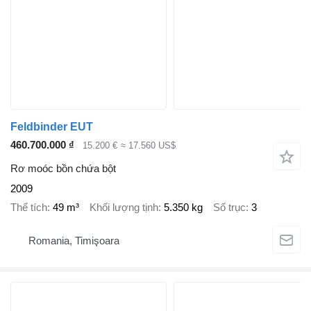
Feldbinder EUT
460.700.000 ₫
15.200 €
≈ 17.560 US$
Rơ moóc bồn chứa bột
2009
Thể tích
49 m³
Khối lượng tịnh
5.350 kg
Số trục
3
Romania, Timişoara