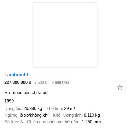
Lambrecht
227.300.000 ₫
7.500 €
≈ 8.666 US$
Rơ moóc bồn chứa bột
1999
Dung tải.
29.890 kg
Thể tích
39 m³
Ngừng
lò xo/không khí
Khối lượng tịnh
8.110 kg
Số trục
3
Chiều cao bánh xe thứ năm
1.250 mm