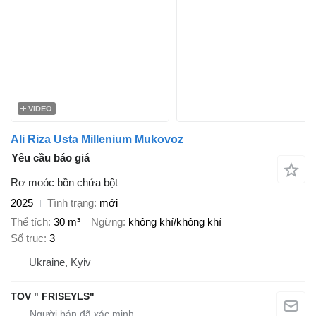
VIDEO
Ali Riza Usta Millenium Mukovoz
Yêu cầu báo giá
Rơ moóc bồn chứa bột
2025
Tình trạng
mới
Thể tích
30 m³
Ngừng
không khí/không khí
Số trục
3
Ukraine, Kyiv
TOV " FRISEYLS"