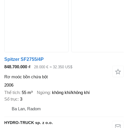
Spitzer SF2755/4P
848.700.000 ₫
28.000 €
≈ 32.350 US$
Rơ moóc bồn chứa bột
2006
Thể tích
55 m³
Ngừng
không khí/không khí
Số trục
3
Ba Lan, Radom
HYDRO-TRUCK sp. z o.o.