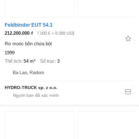
Feldbinder EUT 54.3
212.200.000 ₫
7.000 €
≈ 8.088 US$
Rơ moóc bồn chứa bột
1999
Thể tích
54 m³
Số trục
3
Ba Lan, Radom
HYDRO-TRUCK sp. z o.o.