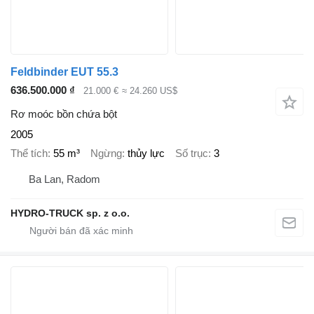
Feldbinder EUT 55.3
636.500.000 ₫
21.000 €
≈ 24.260 US$
Rơ moóc bồn chứa bột
2005
Thể tích
55 m³
Ngừng
thủy lực
Số trục
3
Ba Lan, Radom
HYDRO-TRUCK sp. z o.o.