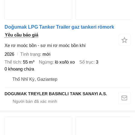
Doğumak LPG Tanker Trailer gaz tankeri römork
Yêu cầu báo giá
Xe rơ moóc bồn - sơ mi rơ moóc bồn khí
2026
Tình trạng
mới
Thể tích
55 m³
Ngừng
lò xo/lò xo
Số trục
3
0 khoang chứa
Thổ Nhĩ Kỳ, Gaziantep
DOGUMAK TREYLER BASINCLI TANK SANAYI A.S.