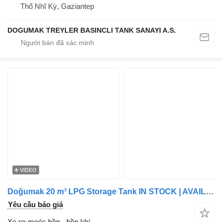
Thổ Nhĩ Kỳ, Gaziantep
DOGUMAK TREYLER BASINCLI TANK SANAYI A.S.
VIDEO
Doğumak 20 m³ LPG Storage Tank IN STOCK | AVAILABLE NOW | 20 m³ LPG St
Yêu cầu báo giá
Xe rơ moóc bồn - bồn khí