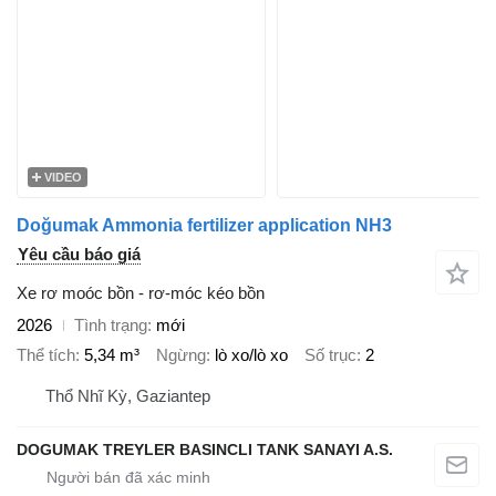
VIDEO
Doğumak Ammonia fertilizer application NH3
Yêu cầu báo giá
Xe rơ moóc bồn - rơ-móc kéo bồn
2026
Tình trạng
mới
Thể tích
5,34 m³
Ngừng
lò xo/lò xo
Số trục
2
Thổ Nhĩ Kỳ, Gaziantep
DOGUMAK TREYLER BASINCLI TANK SANAYI A.S.