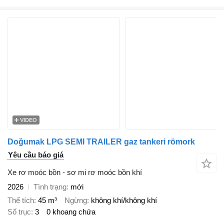
VIDEO
Doğumak LPG SEMI TRAILER gaz tankeri römork
Yêu cầu báo giá
Xe rơ moóc bồn - sơ mi rơ moóc bồn khí
2026
Tình trạng
mới
Thể tích
45 m³
Ngừng
không khí/không khí
Số trục
3
0 khoang chứa