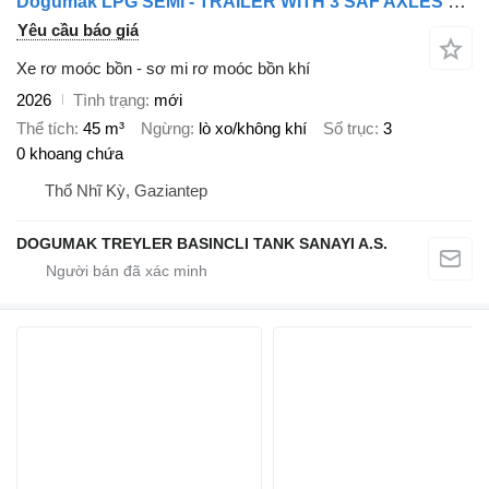
Doğumak LPG SEMI - TRAILER WITH 3 SAF AXLES WITH ACCESSORIES
Yêu cầu báo giá
Xe rơ moóc bồn - sơ mi rơ moóc bồn khí
2026
Tình trạng
mới
Thể tích
45 m³
Ngừng
lò xo/không khí
Số trục
3
0 khoang chứa
Thổ Nhĩ Kỳ, Gaziantep
DOGUMAK TREYLER BASINCLI TANK SANAYI A.S.