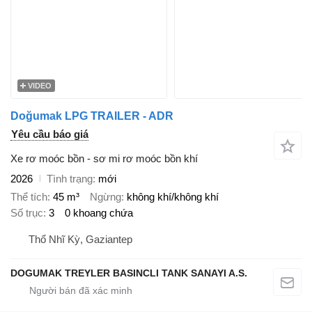
VIDEO
Doğumak LPG TRAILER - ADR
Yêu cầu báo giá
Xe rơ moóc bồn - sơ mi rơ moóc bồn khí
2026
Tình trạng
mới
Thể tích
45 m³
Ngừng
không khí/không khí
Số trục
3
0 khoang chứa
Thổ Nhĩ Kỳ, Gaziantep
DOGUMAK TREYLER BASINCLI TANK SANAYI A.S.