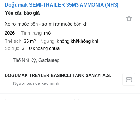
Doğumak SEMI-TRAILER 35M3 AMMONIA (NH3)
Yêu cầu báo giá
Xe rơ moóc bồn - sơ mi rơ moóc bồn khí
2026
Tình trạng
mới
Thể tích
35 m³
Ngừng
không khí/không khí
Số trục
3
0 khoang chứa
Thổ Nhĩ Kỳ, Gaziantep
DOGUMAK TREYLER BASINCLI TANK SANAYI A.S.