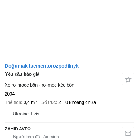
Doğumak tsementorozpodilnyk
Yêu cầu báo giá
Xe rơ moóc bồn - rơ-móc kéo bồn
2004
Thể tích
9,4 m³
Số trục
2
0 khoang chứa
Ukraine, Lviv
ZAHID AVTO