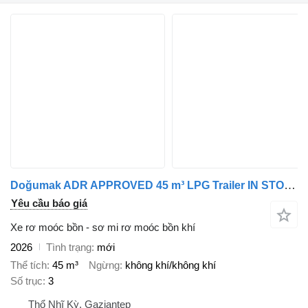
Doğumak ADR APPROVED 45 m³ LPG Trailer IN STOCK | READY TO SHIP | 45 m³
Yêu cầu báo giá
Xe rơ moóc bồn - sơ mi rơ moóc bồn khí
2026
Tình trạng
mới
Thể tích
45 m³
Ngừng
không khí/không khí
Số trục
3
Thổ Nhĩ Kỳ, Gaziantep