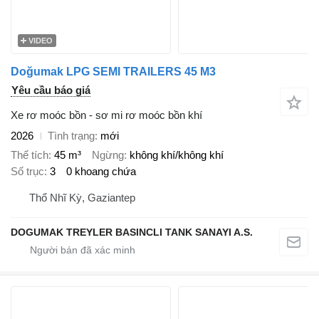
VIDEO
Doğumak LPG SEMI TRAILERS 45 M3
Yêu cầu báo giá
Xe rơ moóc bồn - sơ mi rơ moóc bồn khí
2026
Tình trạng
mới
Thể tích
45 m³
Ngừng
không khí/không khí
Số trục
3
0 khoang chứa
Thổ Nhĩ Kỳ, Gaziantep
DOGUMAK TREYLER BASINCLI TANK SANAYI A.S.