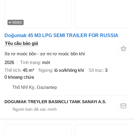
VIDEO
Doğumak 45 M3 LPG SEMI TRAILER FOR RUSSIA
Yêu cầu báo giá
Xe rơ moóc bồn - sơ mi rơ moóc bồn khí
2026
Tình trạng
mới
Thể tích
45 m³
Ngừng
lò xo/không khí
Số trục
3
0 khoang chứa
Thổ Nhĩ Kỳ, Gaziantep
DOGUMAK TREYLER BASINCLI TANK SANAYI A.S.