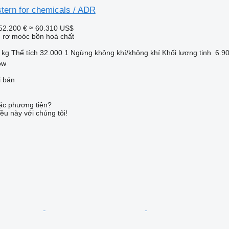
tern for chemicals / ADR
52.200 €
≈ 60.310 US$
- rơ moóc bồn hoá chất
 kg
Thể tích
32.000 1
Ngừng
không khí/không khí
Khối lượng tịnh
6.9
ow
i bán
c phương tiện?
ều này với chúng tôi!