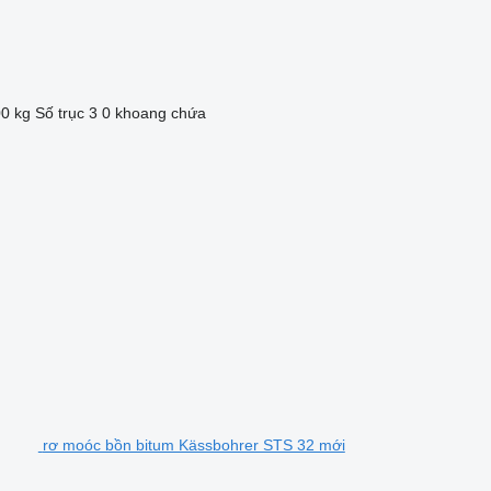
00 kg
Số trục
3
0 khoang chứa
rơ moóc bồn bitum Kässbohrer STS 32 mới