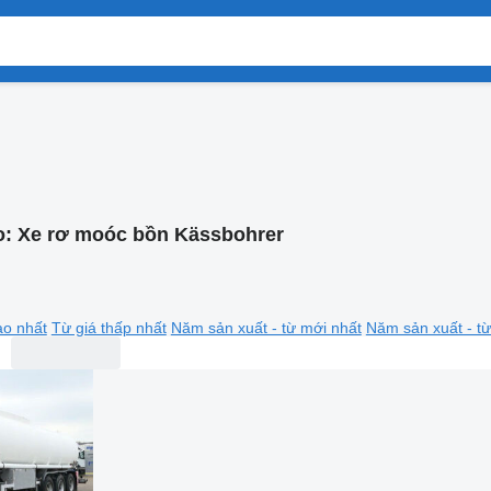
o:
Xe rơ moóc bồn Kässbohrer
ao nhất
Từ giá thấp nhất
Năm sản xuất - từ mới nhất
Năm sản xuất - từ