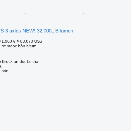
S 3 axles NEW! 32.000L Bitumen
71.900 €
≈ 83.070 US$
- rơ moóc bồn bitum
 Bruck an der Leitha
a
i bán