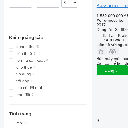
–
Áo
Kässbohrer cis
Ukraine
1.582.000.000 ₫
Romania
Xe rơ moóc bồn 
2017
Hungary
Dung tải.
28.600
hiển thị tất cả
Ba Lan, Krak
Kiểu quảng cáo
CIEZAROWKI.PL
Liên hệ với ngườ
doanh thu
tiền thuê
Bán máy móc hoặ
từ nhà sản xuất
Bạn có thể làm đi
cho thuê
Đăng tin
tín dụng
trả góp
thu cũ đổi mới
trao đổi
Tình trạng
9
mới