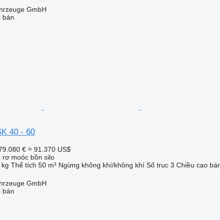
fahrzeuge GmbH
i bán
K 40 - 60
79.080 €
≈ 91.370 US$
 rơ moóc bồn silo
 kg
Thể tích
50 m³
Ngừng
không khí/không khí
Số trục
3
Chiều cao bá
fahrzeuge GmbH
i bán