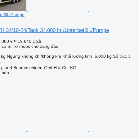
befüll./Pumpe
 34/10-24/Tank 34.000 ltr./Unterbefüll./Pumpe
.000 €
≈ 19.640 US$
- sơ mi rơ moóc chở xăng dầu
 kg
Ngừng
không khí/không khí
Khối lượng tịnh
6.000 kg
Số trục
3
n
ug- und Baumaschinen-GmbH & Co. KG
i bán