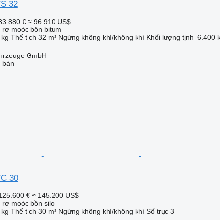
TS 32
83.880 €
≈ 96.910 US$
- rơ moóc bồn bitum
 kg
Thể tích
32 m³
Ngừng
không khí/không khí
Khối lượng tịnh
6.400 
fahrzeuge GmbH
i bán
TC 30
125.600 €
≈ 145.200 US$
 rơ moóc bồn silo
 kg
Thể tích
30 m³
Ngừng
không khí/không khí
Số trục
3