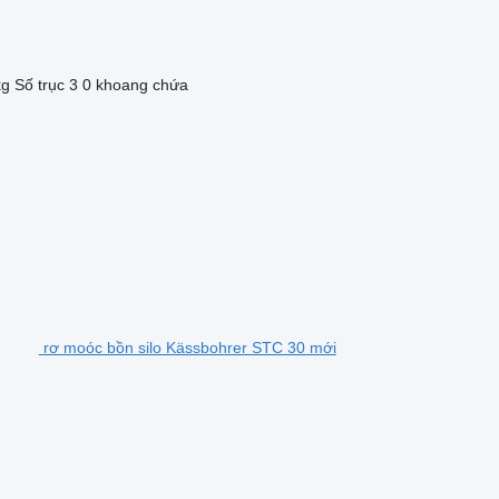
kg
Số trục
3
0 khoang chứa
rơ moóc bồn silo Kässbohrer STC 30 mới