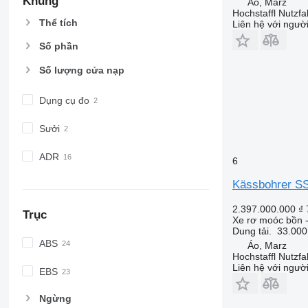
Khung
Áo, Marz
Hochstaffl Nutz
Thể tích
Liên hệ với ngườ
Số phần
Số lượng cửa nạp
Dụng cụ đo
Sưởi
ADR
6
Kässbohrer SS
2.397.000.000 ₫
Trục
Xe rơ moóc bồn -
Dung tải.
33.000
ABS
Áo, Marz
Hochstaffl Nutz
Liên hệ với ngườ
EBS
Ngừng