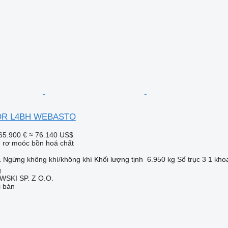
ADR L4BH WEBASTO
65.900 €
≈ 76.140 US$
- rơ moóc bồn hoá chất
1
Ngừng
không khí/không khí
Khối lượng tịnh
6.950 kg
Số trục
3
1 kho
g
SKI SP. Z O.O.
i bán