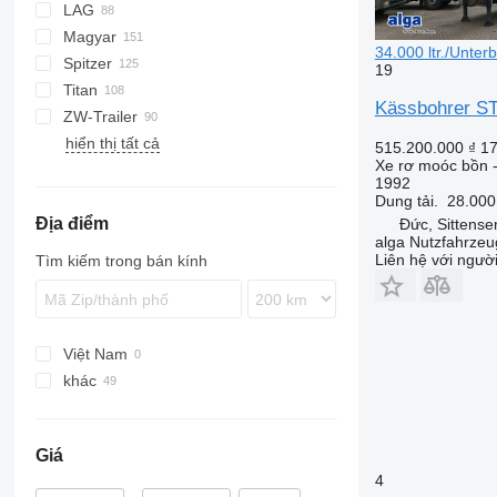
LAG
BPO
KIP
SSK
sơ mi rơ moóc bồn thực phẩm
Magyar
TSA
SSL
0-3
TGS
SSK 40
34.000 ltr./Unter
Spitzer
STB
GSA
S-series
SA
L-series
CM
MACOLA
SCT
TS
SSK 60
SSL 35
19
Titan
STS
O-3
SR
SL
SF
LPG
Kässbohrer STH
ZW-Trailer
SK
OPL 38
SP
ADR
97
NS
LPG
STS 30
hiển thị tất cả
TX
STS 32
515.200.000 ₫
17
Xe rơ moóc bồn 
1992
Dung tải.
28.000
Địa điểm
Đức, Sittense
alga Nutzfahrze
Liên hệ với ngườ
Tìm kiếm trong bán kính
Việt Nam
khác
Ba Lan
Litva
Giá
Đức
4
Hà Lan