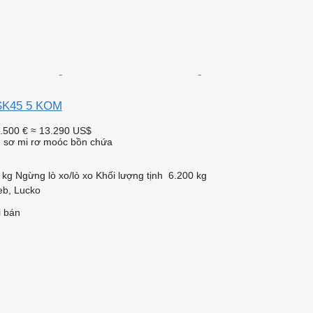
SK45 5 KOM
.500 €
≈ 13.290 US$
- sơ mi rơ moóc bồn chứa
 kg
Ngừng
lò xo/lò xo
Khối lượng tịnh
6.200 kg
eb, Lucko
i bán