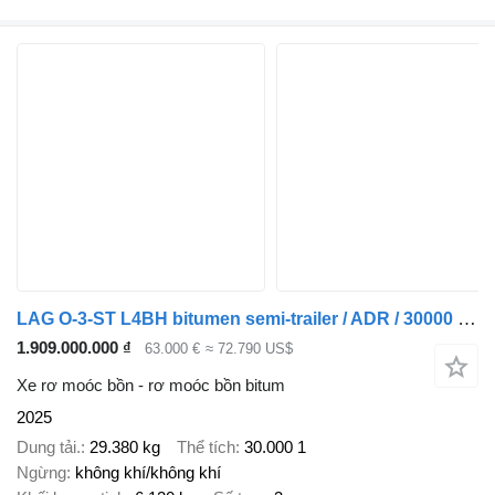
LAG O-3-ST L4BH bitumen semi-trailer / ADR / 30000 l / Several units
1.909.000.000 ₫
63.000 €
≈ 72.790 US$
Xe rơ moóc bồn - rơ moóc bồn bitum
2025
Dung tải.
29.380 kg
Thể tích
30.000 1
Ngừng
không khí/không khí