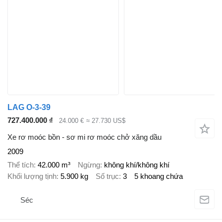
LAG O-3-39
727.400.000 ₫
24.000 €
≈ 27.730 US$
Xe rơ moóc bồn - sơ mi rơ moóc chở xăng dầu
2009
Thể tích
42.000 m³
Ngừng
không khí/không khí
Khối lượng tịnh
5.900 kg
Số trục
3
5 khoang chứa
Séc