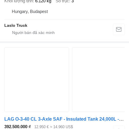
Khối lượng tịnh
6.120 kg
Số trục
3
Hungary, Budapest
Laslo Truck
LAG O-3-40 CL 3-Axle SAF - Insulated Tank 24,000L - Drum Brakes - Hy
392.500.000 ₫
12.950 €
≈ 14.960 US$