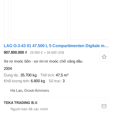
LAG O-3-43 01 47.500 L 5 Compartimenten Digitale meters disc brakes
907.800.000 ₫
29.950 €
≈ 34.600 US$
Xe rơ moóc bồn - sơ mi rơ moóc chở xăng dầu
2004
Dung tải.
35.700 kg
Thể tích
47,5 m³
Khối lượng tịnh
6.800 kg
Số trục
3
Hà Lan, Groot-Ammers
TEKA TRADING B.V.