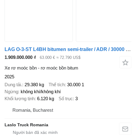
LAG O-3-ST L4BH bitumen semi-trailer / ADR / 30000 l / Several units
1.909.000.000 ₫
63.000 €
≈ 72.790 US$
Xe rơ moóc bồn - rơ moóc bồn bitum
2025
Dung tải.
29.380 kg
Thể tích
30.000 1
Ngừng
không khí/không khí
Khối lượng tịnh
6.120 kg
Số trục
3
Romania, Bucharest
Laslo Truck Romania