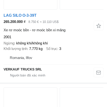
LAG SILO O-3-39T
265.200.000 ₫
8.750 €
≈ 10.110 US$
Xe rơ moóc bồn - rơ moóc bồn xi măng
2001
Ngừng
không khí/không khí
Khối lượng tịnh
7.770 kg
Số trục
3
Romania, Ilfov
VERKAUF TRUCKS SRL