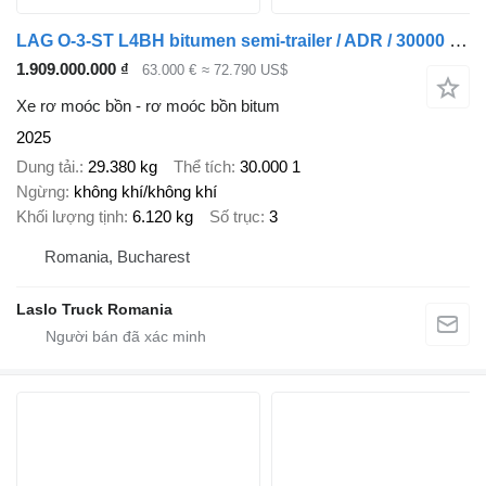
LAG O-3-ST L4BH bitumen semi-trailer / ADR / 30000 l / 4 units
1.909.000.000 ₫
63.000 €
≈ 72.790 US$
Xe rơ moóc bồn - rơ moóc bồn bitum
2025
Dung tải.
29.380 kg
Thể tích
30.000 1
Ngừng
không khí/không khí
Khối lượng tịnh
6.120 kg
Số trục
3
Romania, Bucharest
Laslo Truck Romania