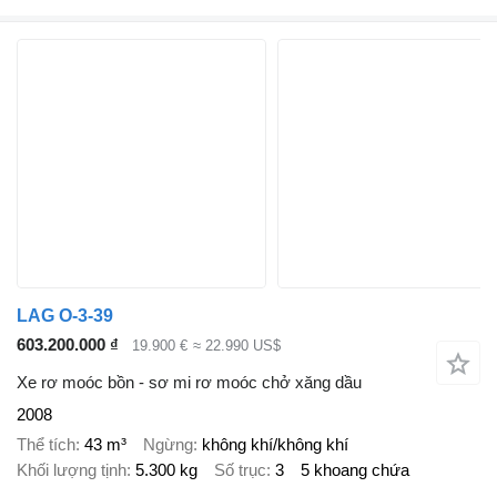
LAG O-3-39
603.200.000 ₫
19.900 €
≈ 22.990 US$
Xe rơ moóc bồn - sơ mi rơ moóc chở xăng dầu
2008
Thể tích
43 m³
Ngừng
không khí/không khí
Khối lượng tịnh
5.300 kg
Số trục
3
5 khoang chứa