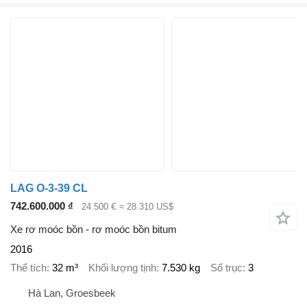
LAG O-3-39 CL
742.600.000 ₫
24.500 €
≈ 28.310 US$
Xe rơ moóc bồn - rơ moóc bồn bitum
2016
Thể tích
32 m³
Khối lượng tịnh
7.530 kg
Số trục
3
Hà Lan, Groesbeek