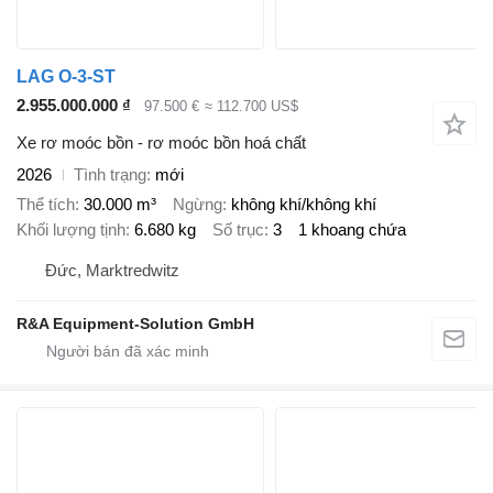
LAG O-3-ST
2.955.000.000 ₫
97.500 €
≈ 112.700 US$
Xe rơ moóc bồn - rơ moóc bồn hoá chất
2026
Tình trạng
mới
Thể tích
30.000 m³
Ngừng
không khí/không khí
Khối lượng tịnh
6.680 kg
Số trục
3
1 khoang chứa
Đức, Marktredwitz
R&A Equipment-Solution GmbH