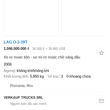
LAG O-3-39T
1.046.000.000 ₫
34.500 €
≈ 39.860 US$
Xe rơ moóc bồn - sơ mi rơ moóc chở xăng dầu
2008
Ngừng
không khí/không khí
Khối lượng tịnh
5.850 kg
Số trục
3
0 khoang chứa
Romania, Ilfov
VERKAUF TRUCKS SRL