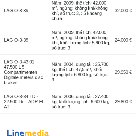
Năm: 2009, thể tích: 42.000
m³, ngừng: không khí/không
LAG O-3-39
32.000 €
khí, số trục: 3, : 5 khoang
chứa
Năm: 2009, thể tích: 42.000
m³, ngừng: không khí/không
LAG O-3-39
24.000 €
khí, khối lượng tịnh: 5.900 kg,
số trục: 3
LAG O-3-43 01
Năm: 2004, dung tải.: 35.700
47.500 L 5
kg, thể tích: 47,5 m³, khối
Compartimenten
29.950 €
lượng tịnh: 6.800 kg, số trục:
Digitale meters disc
3
brakes
LAG O-3-34 TD -
Năm: 2006, dung tải.: 27.400
22.500 Ltr. - ADR FL-
kg, khối lượng tịnh: 6.600 kg,
29.800 €
AT
số trục: 3