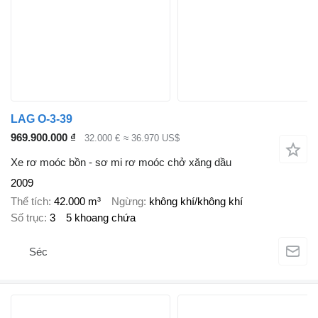
LAG O-3-39
969.900.000 ₫
32.000 €
≈ 36.970 US$
Xe rơ moóc bồn - sơ mi rơ moóc chở xăng dầu
2009
Thể tích
42.000 m³
Ngừng
không khí/không khí
Số trục
3
5 khoang chứa
Séc