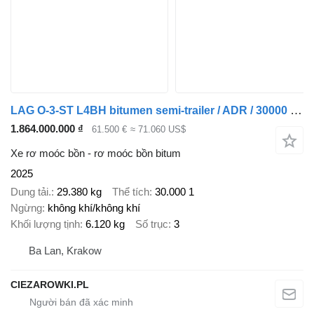
LAG O-3-ST L4BH bitumen semi-trailer / ADR / 30000 l / 4 units
1.864.000.000 ₫
61.500 €
≈ 71.060 US$
Xe rơ moóc bồn - rơ moóc bồn bitum
2025
Dung tải.
29.380 kg
Thể tích
30.000 1
Ngừng
không khí/không khí
Khối lượng tịnh
6.120 kg
Số trục
3
Ba Lan, Krakow
CIEZAROWKI.PL