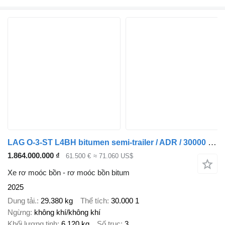
LAG O-3-ST L4BH bitumen semi-trailer / ADR / 30000 l / Several units
1.864.000.000 ₫
61.500 €
≈ 71.060 US$
Xe rơ moóc bồn - rơ moóc bồn bitum
2025
Dung tải.
29.380 kg
Thể tích
30.000 1
Ngừng
không khí/không khí
Khối lượng tịnh
6.120 kg
Số trục
3