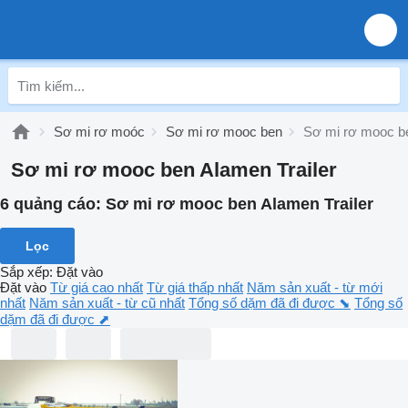
Sơ mi rơ moóc
Sơ mi rơ mooc ben
Sơ mi rơ mooc be
Sơ mi rơ mooc ben Alamen Trailer
6 quảng cáo:
Sơ mi rơ mooc ben Alamen Trailer
Lọc
Sắp xếp
:
Đặt vào
Đặt vào
Từ giá cao nhất
Từ giá thấp nhất
Năm sản xuất - từ mới
nhất
Năm sản xuất - từ cũ nhất
Tổng số dặm đã đi được ⬊
Tổng số
dặm đã đi được ⬈