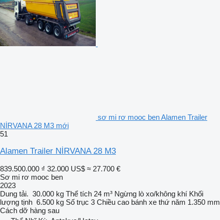
sơ mi rơ mooc ben Alamen Trailer
NİRVANA 28 M3 mới
51
Alamen Trailer NİRVANA 28 M3
839.500.000 ₫
32.000 US$
≈ 27.700 €
Sơ mi rơ mooc ben
2023
Dung tải.
30.000 kg
Thể tích
24 m³
Ngừng
lò xo/không khí
Khối
lượng tịnh
6.500 kg
Số trục
3
Chiều cao bánh xe thứ năm
1.350 mm
Cách dỡ hàng
sau