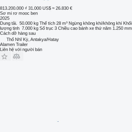
813.200.000 ₫
31.000 US$
≈ 26.830 €
Sơ mi rơ mooc ben
2025
Dung tải.
50.000 kg
Thể tích
28 m³
Ngừng
không khí/không khí
Khối
lượng tịnh
7.000 kg
Số trục
3
Chiều cao bánh xe thứ năm
1.250 mm
Cách dỡ hàng
sau
Thổ Nhĩ Kỳ, Antakya/Hatay
Alamen Trailer
Liên hệ với người bán