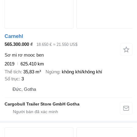
Carnehl
565.300.000 ₫
18.650 €
≈ 21.550 US$
Sơ mi rơ mooc ben
2019
625.410 km
Thể tích
35,83 m³
Ngừng
không khí/không khí
Số trục
3
Đức, Gotha
Cargobull Trailer Store GmbH Gotha