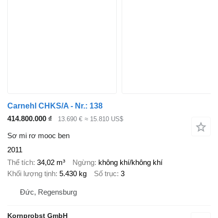
Carnehl CHKS/A - Nr.: 138
414.800.000 ₫
13.690 €
≈ 15.810 US$
Sơ mi rơ mooc ben
2011
Thể tích
34,02 m³
Ngừng
không khí/không khí
Khối lượng tịnh
5.430 kg
Số trục
3
Đức, Regensburg
Kornprobst GmbH