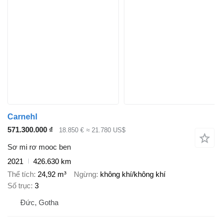
Carnehl
571.300.000 ₫
18.850 €
≈ 21.780 US$
Sơ mi rơ mooc ben
2021
426.630 km
Thể tích
24,92 m³
Ngừng
không khí/không khí
Số trục
3
Đức, Gotha