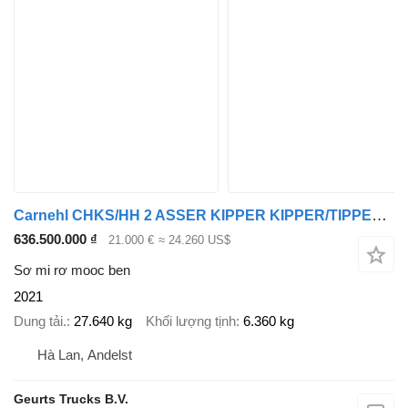
Carnehl CHKS/HH 2 ASSER KIPPER KIPPER/TIPPER /OPLEGGER/AUFLIEGER/TRAILER
636.500.000 ₫
21.000 €
≈ 24.260 US$
Sơ mi rơ mooc ben
2021
Dung tải.
27.640 kg
Khối lượng tịnh
6.360 kg
Hà Lan, Andelst
Geurts Trucks B.V.