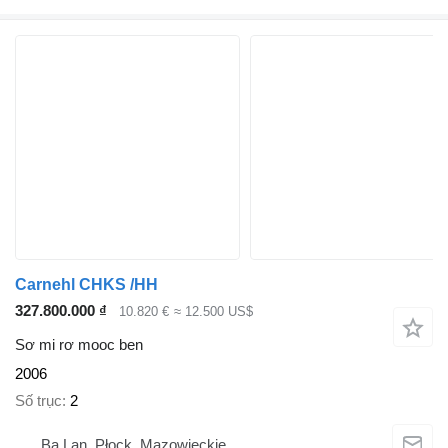
Carnehl CHKS /HH
327.800.000 ₫
10.820 €
≈ 12.500 US$
Sơ mi rơ mooc ben
2006
Số trục
2
Ba Lan, Płock, Mazowieckie