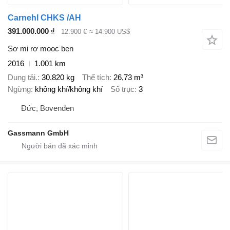
Carnehl CHKS /AH
391.000.000 ₫
12.900 €
≈ 14.900 US$
Sơ mi rơ mooc ben
2016
1.001 km
Dung tải.
30.820 kg
Thể tích
26,73 m³
Ngừng
không khí/không khí
Số trục
3
Đức, Bovenden
Gassmann GmbH