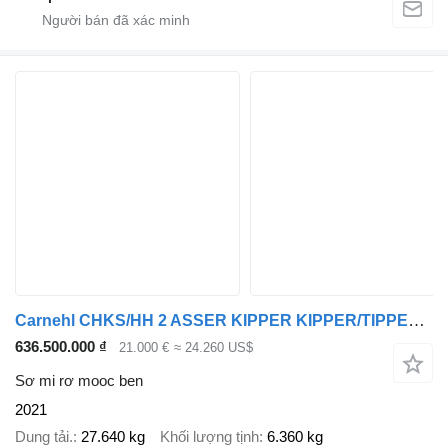
Carnehl CHKS/HH 2 ASSER KIPPER KIPPER/TIPPER /OPLEGGER/AUFLIEGER/TRAILER
636.500.000 ₫
21.000 €
≈ 24.260 US$
Sơ mi rơ mooc ben
2021
Dung tải.
27.640 kg
Khối lượng tịnh
6.360 kg