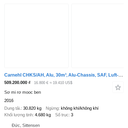
Carnehl CHKS/AH, Alu, 30m³, Alu-Chassis, SAF, Luft-Lift
509.200.000 ₫
16.800 €
≈ 19.410 US$
Sơ mi rơ mooc ben
2016
Dung tải.
30.820 kg
Ngừng
không khí/không khí
Khối lượng tịnh
4.680 kg
Số trục
3
Đức, Sittensen