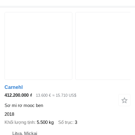
Carnehl
412.200.000 ₫
13.600 €
≈ 15.710 US$
Sơ mi rơ mooc ben
2018
Khối lượng tịnh
5.500 kg
Số trục
3
Litva, Mickai