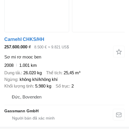
Carnehl CHKS/HH
257.600.000 ₫
8.500 €
≈ 9.821 US$
Sơ mi rơ mooc ben
2008
1.001 km
Dung tải.
26.020 kg
Thể tích
25,45 m³
Ngừng
không khí/không khí
Khối lượng tịnh
5.980 kg
Số trục
2
Đức, Bovenden
Gassmann GmbH