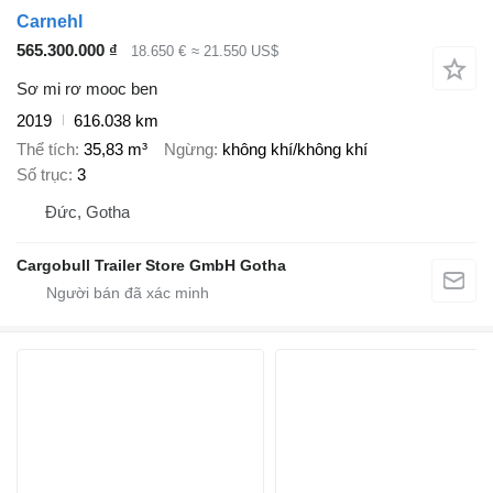
Carnehl
565.300.000 ₫
18.650 €
≈ 21.550 US$
Sơ mi rơ mooc ben
2019
616.038 km
Thể tích
35,83 m³
Ngừng
không khí/không khí
Số trục
3
Đức, Gotha
Cargobull Trailer Store GmbH Gotha