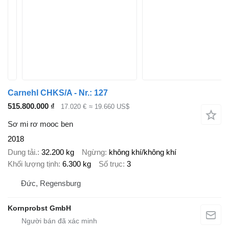
Carnehl CHKS/A - Nr.: 127
515.800.000 ₫
17.020 €
≈ 19.660 US$
Sơ mi rơ mooc ben
2018
Dung tải.
32.200 kg
Ngừng
không khí/không khí
Khối lượng tịnh
6.300 kg
Số trục
3
Đức, Regensburg
Kornprobst GmbH