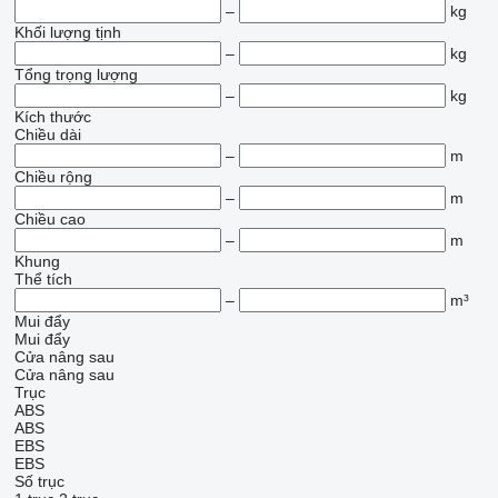
–
kg
Khối lượng tịnh
–
kg
Tổng trọng lượng
–
kg
Kích thước
Chiều dài
–
m
Chiều rộng
–
m
Chiều cao
–
m
Khung
Thể tích
–
m³
Mui đẩy
Mui đẩy
Cửa nâng sau
Cửa nâng sau
Trục
ABS
ABS
EBS
EBS
Số trục