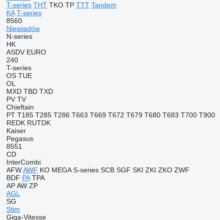
T-series
THT
TKO
TP
TTT
Tandem
KA
T-series
8560
Niewiadów
N-series
HK
ASDV
EURO
240
T-series
OS
TUE
OL
MXD
TBD
TXD
PV
TV
Chieftain
PT
T185
T285
T286
T663
T669
T672
T679
T680
T683
T700
T900
REDK
RUTDK
Kaiser
Pegasus
8551
CD
InterCombi
AFW
AWF
KO
MEGA
S-series
SCB
SGF
SKI
ZKI
ZKO
ZWF
BDF
PA
TPA
AP
AW
ZP
AGL
SG
Stim
Giga-Vitesse