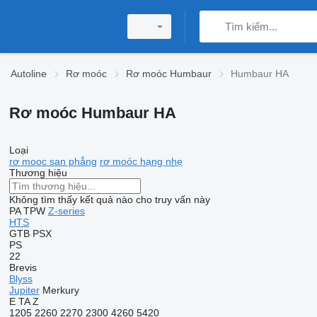
Autoline
Rơ moóc
Rơ moóc Humbaur
Humbaur HA
Rơ moóc Humbaur HA
Loại
rơ mooc san phẳng
rơ moóc hạng nhẹ
Thương hiệu
Không tìm thấy kết quả nào cho truy vấn này
PA
TPW
Z-series
HTS
GTB
PSX
PS
22
Brevis
Blyss
Jupiter
Merkury
E
TA
Z
1205
2260
2270
2300
4260
5420