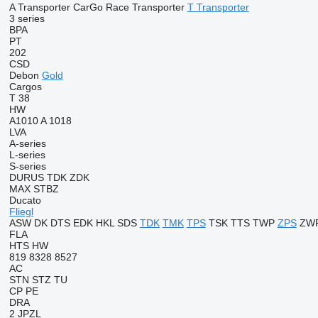
A Transporter
CarGo
Race Transporter
T Transporter
3 series
BPA
PT
202
CSD
Debon
Gold
Cargos
T 38
HW
A1010
A 1018
LVA
A-series
L-series
S-series
DURUS
TDK
ZDK
MAX
STBZ
Ducato
Fliegl
ASW
DK
DTS
EDK
HKL
SDS
TDK
TMK
TPS
TSK
TTS
TWP
ZPS
ZW
FLA
HTS
HW
819
8328
8527
AC
STN
STZ
TU
CP
PE
DRA
2 JPZL