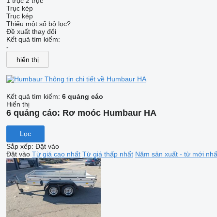
1 trục
2 trục
Trục kép
Trục kép
Thiếu một số bộ lọc?
Đề xuất thay đổi
Kết quả tìm kiếm:
-
hiển thị
Thông tin chi tiết về Humbaur HA
Kết quả tìm kiếm:
6 quảng cáo
Hiển thị
6 quảng cáo:
Rơ moóc Humbaur HA
Lọc
Sắp xếp
:
Đặt vào
Đặt vào
Từ giá cao nhất
Từ giá thấp nhất
Năm sản xuất - từ mới nhấ