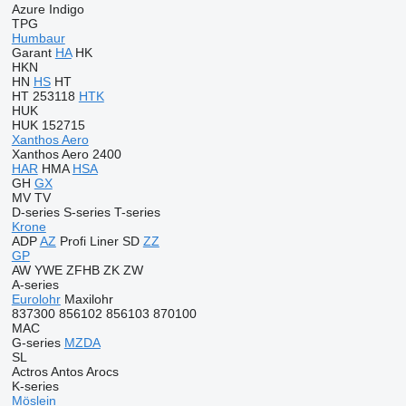
Azure
Indigo
TPG
Humbaur
Garant
HA
HK
HKN
HN
HS
HT
HT 253118
HTK
HUK
HUK 152715
Xanthos Aero
Xanthos Aero 2400
HAR
HMA
HSA
GH
GX
MV
TV
D-series
S-series
T-series
Krone
ADP
AZ
Profi Liner
SD
ZZ
GP
AW
YWE
ZFHB
ZK
ZW
A-series
Eurolohr
Maxilohr
837300
856102
856103
870100
MAC
G-series
MZDA
SL
Actros
Antos
Arocs
K-series
Möslein