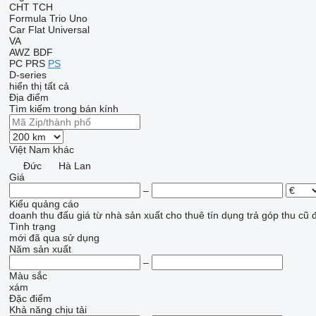
CHT
TCH
Formula
Trio
Uno
Car Flat
Universal
VA
AWZ
BDF
PC
PRS
PS
D-series
hiển thị tất cả
Địa điểm
Tìm kiếm trong bán kính
Việt Nam
khác
Đức
Hà Lan
Giá
–
Kiểu quảng cáo
doanh thu
đấu giá
từ nhà sản xuất
cho thuê
tín dụng
trả góp
thu cũ 
Tình trạng
mới
đã qua sử dụng
Năm sản xuất
–
Màu sắc
xám
Đặc điểm
Khả năng chịu tải