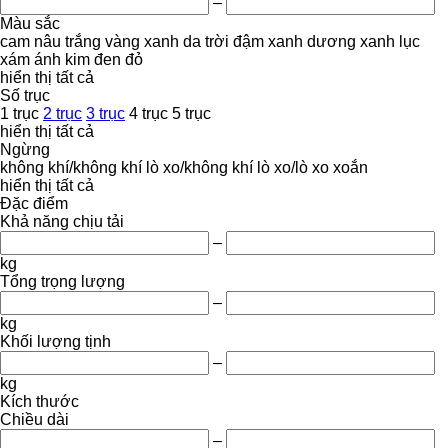
–
Màu sắc
cam
nâu
trắng
vàng
xanh da trời đậm
xanh dương
xanh lục
xám
ánh kim
đen
đỏ
hiển thị tất cả
Số trục
1 trục
2 trục
3 trục
4 trục
5 trục
hiển thị tất cả
Ngừng
không khí/không khí
lò xo/không khí
lò xo/lò xo
xoắn
hiển thị tất cả
Đặc điểm
Khả năng chịu tải
–
kg
Tổng trọng lượng
–
kg
Khối lượng tịnh
–
kg
Kích thước
Chiều dài
–