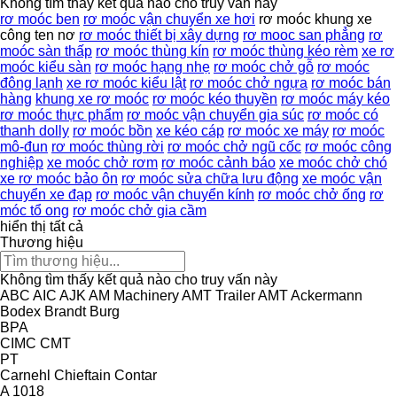
Không tìm thấy kết quả nào cho truy vấn này
rơ moóc ben
rơ moóc vận chuyển xe hơi
rơ moóc khung xe
công ten nơ
rơ moóc thiết bị xây dựng
rơ mooc san phẳng
rơ
moóc sàn thấp
rơ moóc thùng kín
rơ moóc thùng kéo rèm
xe rơ
moóc kiểu sàn
rơ moóc hạng nhẹ
rơ moóc chở gỗ
rơ moóc
đông lạnh
xe rơ moóc kiểu lật
rơ moóc chở ngựa
rơ moóc bán
hàng
khung xe rơ moóc
rơ moóc kéo thuyền
rơ moóc máy kéo
rơ moóc thực phẩm
rơ moóc vận chuyển gia súc
rơ moóc có
thanh dolly
rơ moóc bồn
xe kéo cáp
rơ moóc xe máy
rơ moóc
mô-đun
rơ moóc thùng rời
rơ moóc chở ngũ cốc
rơ moóc công
nghiệp
xe moóc chở rơm
rơ moóc cảnh báo
xe moóc chở chó
xe rơ moóc bảo ôn
rơ moóc sửa chữa lưu động
xe moóc vận
chuyển xe đạp
rơ moóc vận chuyển kính
rơ moóc chở ống
rơ
móc tổ ong
rơ moóc chở gia cầm
hiển thị tất cả
Thương hiệu
Không tìm thấy kết quả nào cho truy vấn này
ABC
AIC
AJK
AM Machinery
AMT Trailer
AMT
Ackermann
Bodex
Brandt
Burg
BPA
CIMC
CMT
PT
Carnehl
Chieftain
Contar
A 1018