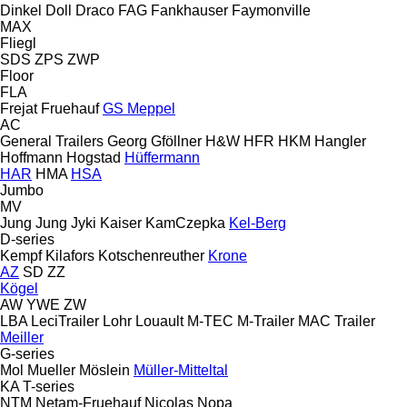
Dinkel
Doll
Draco
FAG
Fankhauser
Faymonville
MAX
Fliegl
SDS
ZPS
ZWP
Floor
FLA
Frejat
Fruehauf
GS Meppel
AC
General Trailers
Georg
Gföllner
H&W
HFR
HKM
Hangler
Hoffmann
Hogstad
Hüffermann
HAR
HMA
HSA
Jumbo
MV
Jung
Jung
Jyki
Kaiser
KamCzepka
Kel-Berg
D-series
Kempf
Kilafors
Kotschenreuther
Krone
AZ
SD
ZZ
Kögel
AW
YWE
ZW
LBA
LeciTrailer
Lohr
Louault
M-TEC
M-Trailer
MAC Trailer
Meiller
G-series
Mol
Mueller
Möslein
Müller-Mitteltal
KA
T-series
NTM
Netam-Fruehauf
Nicolas
Nopa