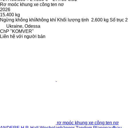
Rơ moóc khung xe công ten nơ
2026
15.400 kg
Ngừng
không khí/không khí
Khối lượng tịnh
2.600 kg
Số trục
2
Ukraine, Odessa
ChP "KOMVER"
Liên hệ với người bán
rơ moóc khung xe công ten nơ
ANDERE H.P. Hall Wechelanhänger Tandem Planenaufbau