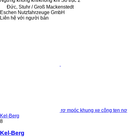
Ngừng
không khí/không khí
Số trục
2
Đức, Stuhr / Groß Mackenstedt
Eschen Nutzfahrzeuge GmbH
Liên hệ với người bán
rơ moóc khung xe công ten nơ
Kel-Berg
8
Kel-Berg