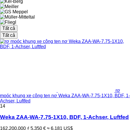
Tất cả
Tất cả
rơ
moóc khung xe công ten nơ Weka ZAA-WA-7.75-1X10, BDF, 1-
Achser, Luftfed
14
Weka ZAA-WA-7.75-1X10, BDF, 1-Achser, Luftfed
162.200.000 ₫
5.350 €
≈ 6.181 US$