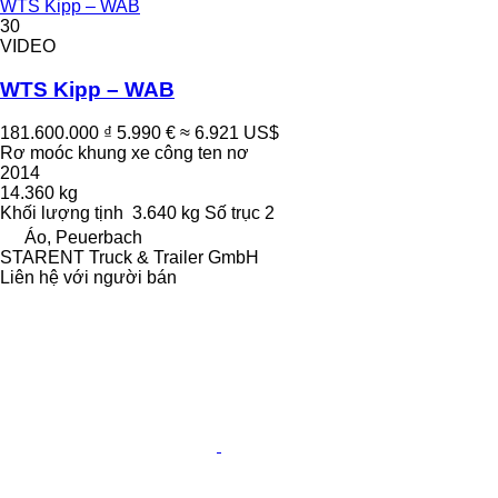
WTS Kipp – WAB
30
VIDEO
WTS Kipp – WAB
181.600.000 ₫
5.990 €
≈ 6.921 US$
Rơ moóc khung xe công ten nơ
2014
14.360 kg
Khối lượng tịnh
3.640 kg
Số trục
2
Áo, Peuerbach
STARENT Truck & Trailer GmbH
Liên hệ với người bán