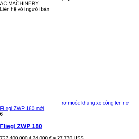
AC MACHINERY
Liên hệ với người bán
rơ moóc khung xe công ten nơ
Fliegl ZWP 180 mới
6
Fliegl ZWP 180
727.400.000 ₫
24.000 €
≈ 27.730 US$