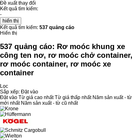
Đề xuất thay đổi
Kết quả tìm kiếm:
-
hiển thị
Kết quả tìm kiếm:
537 quảng cáo
Hiển thị
537 quảng cáo:
Rơ moóc khung xe
công ten nơ, rơ moóc chở container,
rơ moóc container, rơ moóc xe
container
Lọc
Sắp xếp
:
Đặt vào
Đặt vào
Từ giá cao nhất
Từ giá thấp nhất
Năm sản xuất - từ
mới nhất
Năm sản xuất - từ cũ nhất