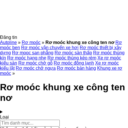
Đăng tin
Autoline
»
Rơ moóc
»
Rơ moóc khung xe công ten nơ
Rơ
moóc ben
Rơ moóc vận chuyển xe hơi
Rơ moóc thiết bị xây
dựng
Rơ mooc san phẳng
Rơ moóc sàn thấp
Rơ moóc thùng
kín
Rơ moóc hạng nhẹ
Rơ moóc thùng kéo rèm
Xe rơ moóc
kiểu sàn
Rơ moóc chở gỗ
Rơ moóc đông lạnh
Xe rơ moóc
kiểu lật
Rơ moóc chở ngựa
Rơ moóc bán hàng
Khung xe rơ
moóc
»
Rơ moóc khung xe công ten
nơ
Loại