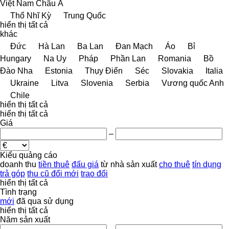
Việt Nam
Châu Á
Thổ Nhĩ Kỳ
Trung Quốc
hiển thị tất cả
khác
Đức
Hà Lan
Ba Lan
Đan Mạch
Áo
Bỉ
Hungary
Na Uy
Pháp
Phần Lan
Romania
Bồ
Đào Nha
Estonia
Thụy Điển
Séc
Slovakia
Italia
Ukraine
Litva
Slovenia
Serbia
Vương quốc Anh
Chile
hiển thị tất cả
hiển thị tất cả
Giá
–
Kiểu quảng cáo
doanh thu
tiền thuê
đấu giá
từ nhà sản xuất
cho thuê
tín dụng
trả góp
thu cũ đổi mới
trao đổi
hiển thị tất cả
Tình trạng
mới
đã qua sử dụng
hiển thị tất cả
Năm sản xuất