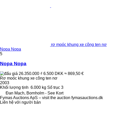
rơ moóc khung xe công ten nơ
Nopa Nopa
5
Nopa Nopa
26.350.000 ₫
6.500 DKK
≈ 869,50 €
Rơ moóc khung xe công ten nơ
2003
Khối lượng tịnh
6.000 kg
Số trục
3
Đan Mạch, Bornholm - See Kort
Fymas Auctions ApS – visit the auction fymasauctions.dk
Liên hệ với người bán