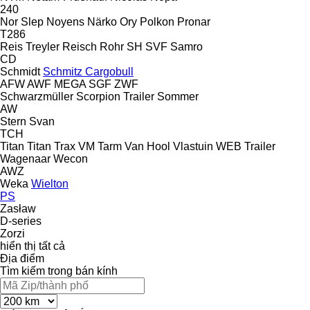
240
Nor Slep
Noyens
Närko
Ory
Polkon
Pronar
T286
Reis Treyler
Reisch
Rohr
SH
SVF
Samro
CD
Schmidt
Schmitz Cargobull
AFW
AWF
MEGA
SGF
ZWF
Schwarzmüller
Scorpion Trailer
Sommer
AW
Stern
Svan
TCH
Titan
Titan
Trax
VM Tarm
Van Hool
Vlastuin
WEB Trailer
Wagenaar
Wecon
AWZ
Weka
Wielton
PS
Zasław
D-series
Zorzi
hiển thị tất cả
Địa điểm
Tìm kiếm trong bán kính