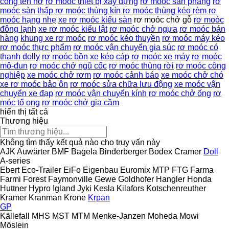
công ten nơ
rơ moóc thiết bị xây dựng
rơ mooc san phẳng
rơ
moóc sàn thấp
rơ moóc thùng kín
rơ moóc thùng kéo rèm
rơ
moóc hạng nhẹ
xe rơ moóc kiểu sàn
rơ moóc chở gỗ
rơ moóc
đông lạnh
xe rơ moóc kiểu lật
rơ moóc chở ngựa
rơ moóc bán
hàng
khung xe rơ moóc
rơ moóc kéo thuyền
rơ moóc máy kéo
rơ moóc thực phẩm
rơ moóc vận chuyển gia súc
rơ moóc có
thanh dolly
rơ moóc bồn
xe kéo cáp
rơ moóc xe máy
rơ moóc
mô-đun
rơ moóc chở ngũ cốc
rơ moóc thùng rời
rơ moóc công
nghiệp
xe moóc chở rơm
rơ moóc cảnh báo
xe moóc chở chó
xe rơ moóc bảo ôn
rơ moóc sửa chữa lưu động
xe moóc vận
chuyển xe đạp
rơ moóc vận chuyển kính
rơ moóc chở ống
rơ
móc tổ ong
rơ moóc chở gia cầm
hiển thị tất cả
Thương hiệu
Không tìm thấy kết quả nào cho truy vấn này
AJK
Auwärter
BMF
Bagela
Binderberger
Bodex
Cramer
Doll
A-series
Ebert
Eco-Trailer
EiFo
Eigenbau
Euromix MTP
FTG
Farma
Farmi Forest
Faymonville
Gewe
Goldhofer
Hangler
Honda
Huttner
Hypro
Igland
Jyki
Kesla
Kilafors
Kotschenreuther
Kramer
Kranman
Krone
Krpan
GP
Källefall
MHS
MST
MTM
Menke-Janzen
Moheda
Mowi
Möslein