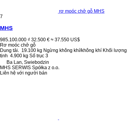
rơ moóc chở gỗ MHS
7
MHS
985.100.000 ₫
32.500 €
≈ 37.550 US$
Rơ moóc chở gỗ
Dung tải.
19.100 kg
Ngừng
không khí/không khí
Khối lượng
tịnh
4.900 kg
Số trục
3
Ba Lan, Swiebodzin
MHS SERWIS Spółka z o.o.
Liên hệ với người bán