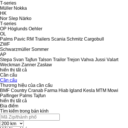
T-series
Müller
Nokka
HK
Nor Slep
Närko
T-series
OP Höglunds
Oehler
OL
Palms
Pavic
RM Trailers
Scania
Schmitz Cargobull
ZWF
Schwarzmüller
Sommer
AP
Stepa
Svan
Tajfun
Talson
Trailor
Trejon
Vahva Jussi
Valart
Weckman
Zanner
Zasław
hiển thị tất cả
Cần cẩu
Cần cẩu
Thương hiệu của cần cẩu
BMF
Country
Cranab
Farma
Hiab
Igland
Kesla
MTM
Mowi
Palfinger
Palms
Tajfun
hiển thị tất cả
Địa điểm
Tìm kiếm trong bán kính