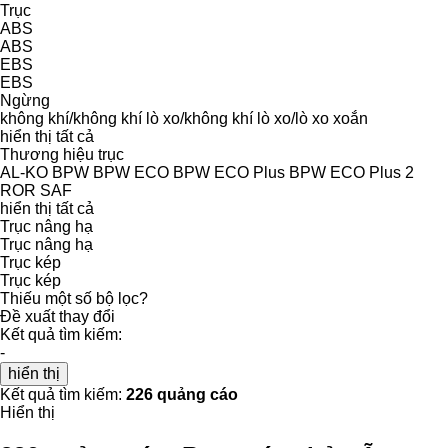
Trục
ABS
ABS
EBS
EBS
Ngừng
không khí/không khí
lò xo/không khí
lò xo/lò xo
xoắn
hiển thị tất cả
Thương hiệu trục
AL-KO
BPW
BPW ECO
BPW ECO Plus
BPW ECO Plus 2
ROR
SAF
hiển thị tất cả
Trục nâng hạ
Trục nâng hạ
Trục kép
Trục kép
Thiếu một số bộ lọc?
Đề xuất thay đổi
Kết quả tìm kiếm:
-
hiển thị
Kết quả tìm kiếm:
226 quảng cáo
Hiển thị