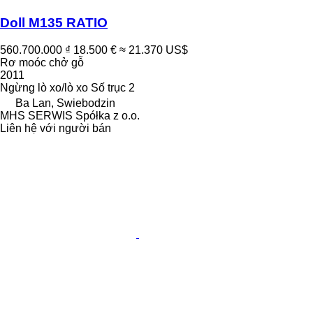
Doll M135 RATIO
560.700.000 ₫
18.500 €
≈ 21.370 US$
Rơ moóc chở gỗ
2011
Ngừng
lò xo/lò xo
Số trục
2
Ba Lan, Swiebodzin
MHS SERWIS Spółka z o.o.
Liên hệ với người bán