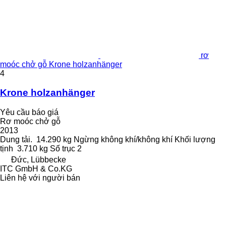
rơ
moóc chở gỗ Krone holzanhänger
4
Krone holzanhänger
Yêu cầu báo giá
Rơ moóc chở gỗ
2013
Dung tải.
14.290 kg
Ngừng
không khí/không khí
Khối lượng
tịnh
3.710 kg
Số trục
2
Đức, Lübbecke
ITC GmbH & Co.KG
Liên hệ với người bán