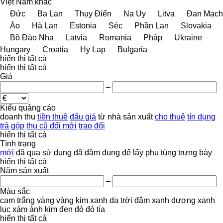
Việt Nam
khác
Đức
Ba Lan
Thụy Điển
Na Uy
Litva
Đan Mạch
Áo
Hà Lan
Estonia
Séc
Phần Lan
Slovakia
Bồ Đào Nha
Latvia
Romania
Pháp
Ukraine
Hungary
Croatia
Hy Lạp
Bulgaria
hiển thị tất cả
hiển thị tất cả
Giá
–
Kiểu quảng cáo
doanh thu
tiền thuê
đấu giá
từ nhà sản xuất
cho thuê
tín dụng
trả góp
thu cũ đổi mới
trao đổi
hiển thị tất cả
Tình trạng
mới
đã qua sử dụng
đã đâm đụng
để lấy phụ tùng
trưng bày
hiển thị tất cả
Năm sản xuất
–
Màu sắc
cam
trắng
vàng
vàng kim
xanh da trời đậm
xanh dương
xanh
lục
xám
ánh kim
đen
đỏ
đỏ tía
hiển thị tất cả