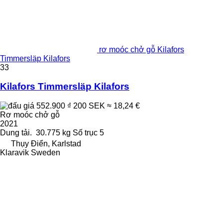
rơ moóc chở gỗ Kilafors
Timmersläp Kilafors
33
Kilafors Timmersläp Kilafors
552.900 ₫
200 SEK
≈ 18,24 €
Rơ moóc chở gỗ
2021
Dung tải.
30.775 kg
Số trục
5
Thụy Điển, Karlstad
Klaravik Sweden