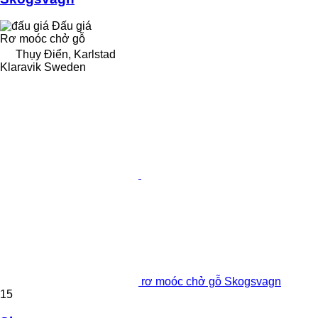
Đấu giá
Rơ moóc chở gỗ
Thụy Điển, Karlstad
Klaravik Sweden
rơ moóc chở gỗ Skogsvagn
15