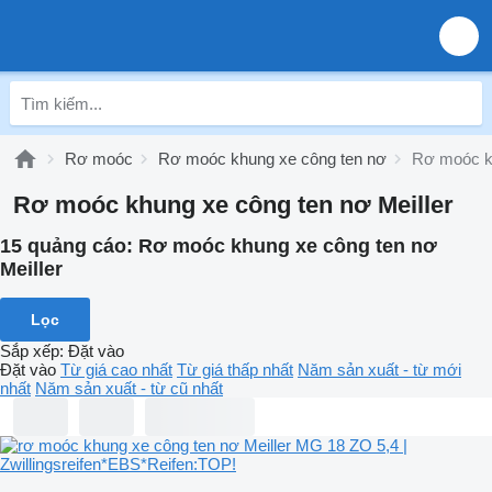
Rơ moóc
Rơ moóc khung xe công ten nơ
Rơ moóc kh
Rơ moóc khung xe công ten nơ Meiller
15 quảng cáo:
Rơ moóc khung xe công ten nơ
Meiller
Lọc
Sắp xếp
:
Đặt vào
Đặt vào
Từ giá cao nhất
Từ giá thấp nhất
Năm sản xuất - từ mới
nhất
Năm sản xuất - từ cũ nhất