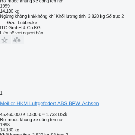
Rơ moóc khung xe công ten nơ
1999
14.180 kg
Ngừng
không khí/không khí
Khối lượng tịnh
3.820 kg
Số trục
2
Đức, Lübbecke
ITC GmbH & Co.KG
Liên hệ với người bán
1
Meiller HKM Luftgefedert ABS BPW-Achsen
45.460.000 ₫
1.500 €
≈ 1.733 US$
Rơ moóc khung xe công ten nơ
1998
14.180 kg
Khối lượng tịnh
3.820 kg
Số trục
2