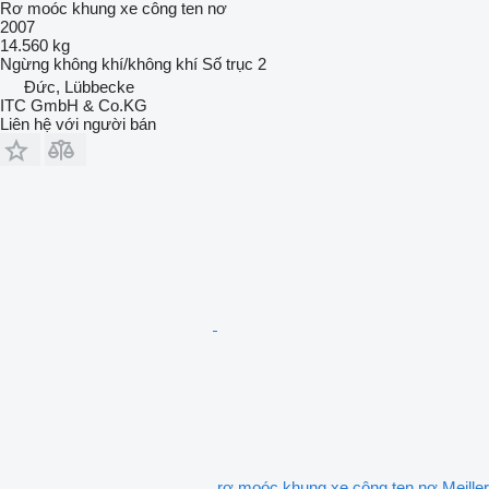
Rơ moóc khung xe công ten nơ
2007
14.560 kg
Ngừng
không khí/không khí
Số trục
2
Đức, Lübbecke
ITC GmbH & Co.KG
Liên hệ với người bán
rơ moóc khung xe công ten nơ Meiller