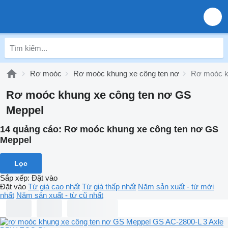
Rơ moóc
Rơ moóc khung xe công ten nơ
Rơ moóc k
Rơ moóc khung xe công ten nơ GS
Meppel
14 quảng cáo:
Rơ moóc khung xe công ten nơ GS
Meppel
Lọc
Sắp xếp
:
Đặt vào
Đặt vào
Từ giá cao nhất
Từ giá thấp nhất
Năm sản xuất - từ mới
nhất
Năm sản xuất - từ cũ nhất