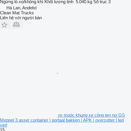
Ngừng
lò xo/không khí
Khối lượng tịnh
5.040 kg
Số trục
3
Hà Lan, Andelst
Clean Mat Trucks
Liên hệ với người bán
rơ moóc khung xe công ten nơ GS
Meppel 3 asser container | portaal bakken | APK | overzetter | led
verl
15