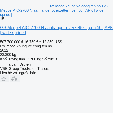
rơ moóc khung xe công ten nơ GS
Meppel AIC-2700 N aanhanger overzetter | pen 50 | APK | wide
spride |
15
GS Meppel AIC-2700 N aanhanger overzetter | pen 50 | APK
| wide spride |
507.700.000 ₫
16.750 €
≈ 19.350 US$
Rơ moóc khung xe công ten nơ
2012
23.300 kg
Khối lượng tịnh
3.700 kg
Số trục
3
Hà Lan, Druten
VSB Groep Trucks en Trailers
Liên hệ với người bán