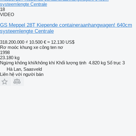
systeemlengte Centrale
18
VIDEO
GS Meppel 28T Kiepende containeraanhangwagen! 640cm
systeemlengte Centrale
318.200.000 ₫
10.500 €
≈ 12.130 US$
Rơ moóc khung xe công ten nơ
1998
23.180 kg
Ngừng
không khí/không khí
Khối lượng tịnh
4.820 kg
Số trục
3
Hà Lan, Saasveld
Liên hệ với người bán