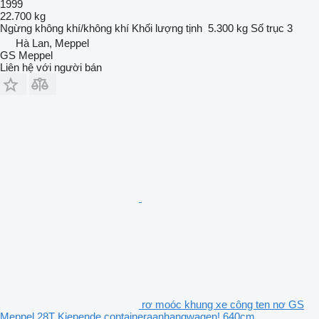
1999
22.700 kg
Ngừng
không khí/không khí
Khối lượng tịnh
5.300 kg
Số trục
3
Hà Lan, Meppel
GS Meppel
Liên hệ với người bán
rơ moóc khung xe công ten nơ GS
Meppel 28T Kiepende containeraanhangwagen! 640cm