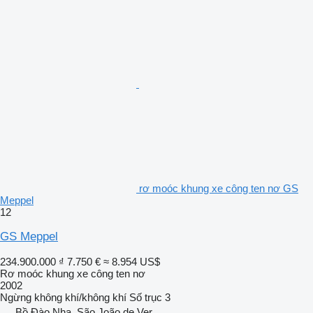
rơ moóc khung xe công ten nơ GS
Meppel
12
GS Meppel
234.900.000 ₫
7.750 €
≈ 8.954 US$
Rơ moóc khung xe công ten nơ
2002
Ngừng
không khí/không khí
Số trục
3
Bồ Đào Nha, São João de Ver