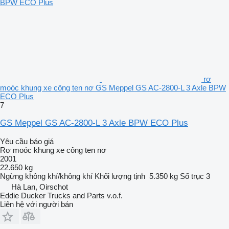
rơ
moóc khung xe công ten nơ GS Meppel GS AC-2800-L 3 Axle BPW
ECO Plus
7
GS Meppel GS AC-2800-L 3 Axle BPW ECO Plus
Yêu cầu báo giá
Rơ moóc khung xe công ten nơ
2001
22.650 kg
Ngừng
không khí/không khí
Khối lượng tịnh
5.350 kg
Số trục
3
Hà Lan, Oirschot
Eddie Ducker Trucks and Parts v.o.f.
Liên hệ với người bán