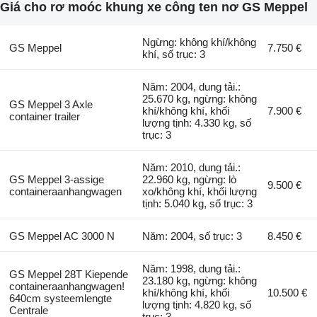
Giá cho rơ moóc khung xe công ten nơ GS Meppel
Ngừng: không khí/không
GS Meppel
7.750 €
khí, số trục: 3
Năm: 2004, dung tải.:
25.670 kg, ngừng: không
GS Meppel 3 Axle
khí/không khí, khối
7.900 €
container trailer
lượng tịnh: 4.330 kg, số
trục: 3
Năm: 2010, dung tải.:
GS Meppel 3-assige
22.960 kg, ngừng: lò
9.500 €
containeraanhangwagen
xo/không khí, khối lượng
tịnh: 5.040 kg, số trục: 3
GS Meppel AC 3000 N
Năm: 2004, số trục: 3
8.450 €
Năm: 1998, dung tải.:
GS Meppel 28T Kiepende
23.180 kg, ngừng: không
containeraanhangwagen!
khí/không khí, khối
10.500 €
640cm systeemlengte
lượng tịnh: 4.820 kg, số
Centrale
trục: 3