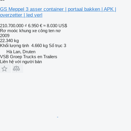
GS Meppel 3 asser container | portaal bakken | APK |
overzetter | led verl
210.700.000 ₫
6.950 €
≈ 8.030 US$
Rơ moóc khung xe công ten nơ
2009
22.340 kg
Khối lượng tịnh
4.660 kg
Số trục
3
Hà Lan, Druten
VSB Groep Trucks en Trailers
Liên hệ với người bán