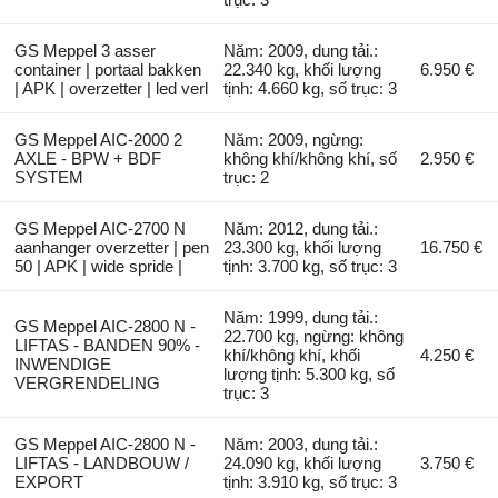
GS Meppel 3 asser
Năm: 2009, dung tải.:
container | portaal bakken
22.340 kg, khối lượng
6.950 €
| APK | overzetter | led verl
tịnh: 4.660 kg, số trục: 3
GS Meppel AIC-2000 2
Năm: 2009, ngừng:
AXLE - BPW + BDF
không khí/không khí, số
2.950 €
SYSTEM
trục: 2
GS Meppel AIC-2700 N
Năm: 2012, dung tải.:
aanhanger overzetter | pen
23.300 kg, khối lượng
16.750 €
50 | APK | wide spride |
tịnh: 3.700 kg, số trục: 3
Năm: 1999, dung tải.:
GS Meppel AIC-2800 N -
22.700 kg, ngừng: không
LIFTAS - BANDEN 90% -
khí/không khí, khối
4.250 €
INWENDIGE
lượng tịnh: 5.300 kg, số
VERGRENDELING
trục: 3
GS Meppel AIC-2800 N -
Năm: 2003, dung tải.:
LIFTAS - LANDBOUW /
24.090 kg, khối lượng
3.750 €
EXPORT
tịnh: 3.910 kg, số trục: 3