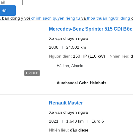
 dõi
, bạn đồng ý với
chính sách quyền riêng tư
và
thoả thuận người dùng
c
Mercedes-Benz Sprinter 515 CDI Böc
Xe vận chuyển ngựa
2008
24.502 km
Nguồn điện
150 HP (110 kW)
Nhiên liệu
d
Hà Lan, Almelo
VIDEO
Autohandel Gebr. Heinhuis
Renault Master
Xe vận chuyển ngựa
2021
1.643 km
Euro 6
Nhiên liệu
dầu diesel