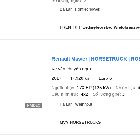
Số lượng ngựa
2
Ba Lan, Pomiechówek
PRENTKI Przedsiębiorstwo Wielobranżowe
Renault Master | HORSETRUCK | R
Xe vận chuyển ngựa
2017
47.928 km
Euro 6
Nguồn điện
170 HP (125 kW)
Nhiên liệu
d
Cấu hình trục
4x2
Số lượng ghế
3
Hà Lan, Wernhout
VIDEO
MVV HORSETRUCKS