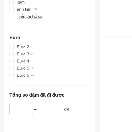
xám
ánh kim
hiển thị tất cả
Euro
Euro 2
Euro 3
Euro 4
Euro 5
Euro 6
Tổng số dặm đã đi được
–
km