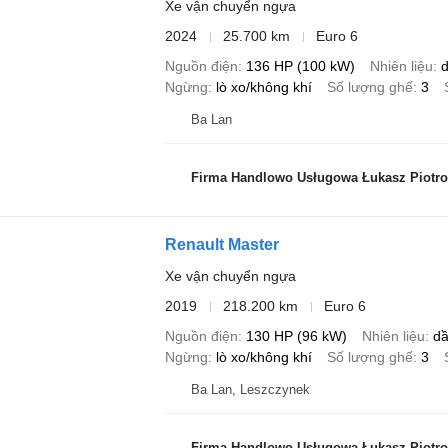
Xe vận chuyển ngựa
2024
25.700 km
Euro 6
Nguồn điện
136 HP (100 kW)
Nhiên liệu
d
Ngừng
lò xo/không khí
Số lượng ghế
3
Ba Lan
Firma Handlowo Usługowa Łukasz Piotro
Renault Master
Xe vận chuyển ngựa
2019
218.200 km
Euro 6
Nguồn điện
130 HP (96 kW)
Nhiên liệu
dầ
Ngừng
lò xo/không khí
Số lượng ghế
3
Ba Lan, Leszczynek
Firma Handlowo Usługowa Łukasz Piotro