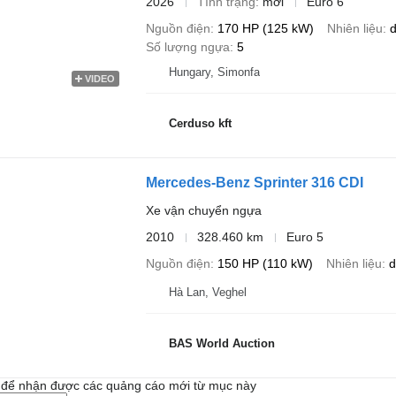
2026
Tình trạng
mới
Euro 6
Nguồn điện
170 HP (125 kW)
Nhiên liệu
d
Số lượng ngựa
5
Hungary, Simonfa
VIDEO
Cerduso kft
Mercedes-Benz Sprinter 316 CDI
Xe vận chuyển ngựa
2010
328.460 km
Euro 5
Nguồn điện
150 HP (110 kW)
Nhiên liệu
d
Hà Lan, Veghel
BAS World Auction
i để nhận được các quảng cáo mới từ mục này