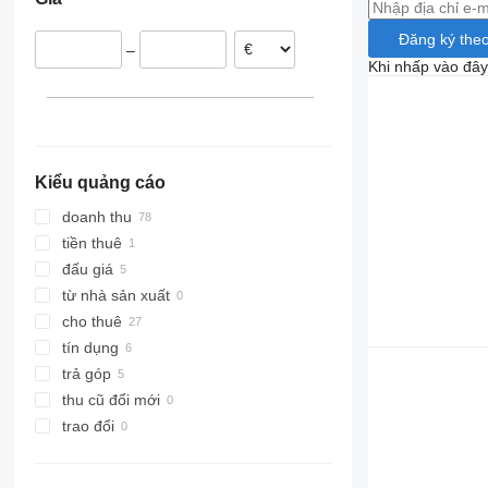
Đức
Séc
Đăng ký theo
–
Hungary
Khi nhấp vào đây
Bỉ
Thụy Điển
Romania
hiển thị tất cả
Kiểu quảng cáo
doanh thu
tiền thuê
đấu giá
từ nhà sản xuất
cho thuê
tín dụng
trả góp
thu cũ đổi mới
trao đổi