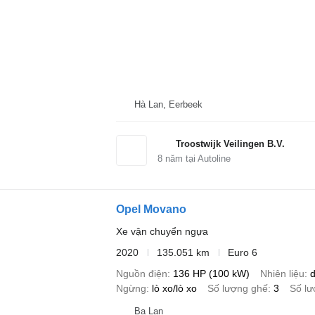
Hà Lan, Eerbeek
Troostwijk Veilingen B.V.
8
năm tại Autoline
Opel Movano
Xe vận chuyển ngựa
2020
135.051 km
Euro 6
Nguồn điện
136 HP (100 kW)
Nhiên liệu
d
Ngừng
lò xo/lò xo
Số lượng ghế
3
Số l
Ba Lan