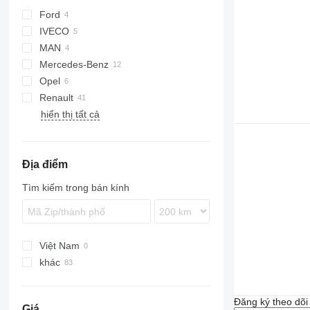
Ford
Jumper
LF
Ducato
IVECO
Transit
MAN
Daily
Mercedes-Benz
TGE
Opel
TGL
Actros
Renault
Sprinter
Movano
Boxer
hiển thị tất cả
Master
Địa điểm
Tìm kiếm trong bán kính
Việt Nam
khác
Hà Lan
Ba Lan
Đăng ký theo dõ
Giá