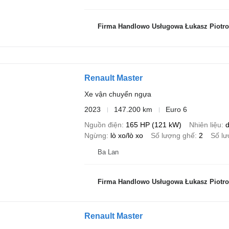
Firma Handlowo Usługowa Łukasz Piotro
Renault Master
Xe vận chuyển ngựa
2023
147.200 km
Euro 6
Nguồn điện
165 HP (121 kW)
Nhiên liệu
d
Ngừng
lò xo/lò xo
Số lượng ghế
2
Số l
Ba Lan
Firma Handlowo Usługowa Łukasz Piotro
Renault Master