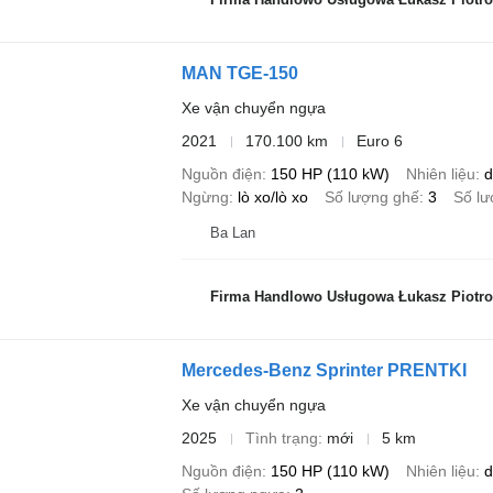
MAN TGE-150
Xe vận chuyển ngựa
2021
170.100 km
Euro 6
Nguồn điện
150 HP (110 kW)
Nhiên liệu
d
Ngừng
lò xo/lò xo
Số lượng ghế
3
Số l
Ba Lan
Firma Handlowo Usługowa Łukasz Piotro
Mercedes-Benz Sprinter PRENTKI
Xe vận chuyển ngựa
2025
Tình trạng
mới
5 km
Nguồn điện
150 HP (110 kW)
Nhiên liệu
d