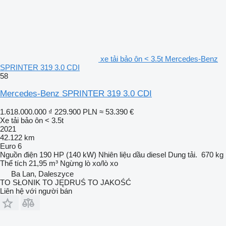
xe tải bảo ôn < 3.5t Mercedes-Benz
SPRINTER 319 3.0 CDI
58
Mercedes-Benz SPRINTER 319 3.0 CDI
1.618.000.000 ₫
229.900 PLN
≈ 53.390 €
Xe tải bảo ôn < 3.5t
2021
42.122 km
Euro 6
Nguồn điện
190 HP (140 kW)
Nhiên liệu
dầu diesel
Dung tải.
670 kg
Thể tích
21,95 m³
Ngừng
lò xo/lò xo
Ba Lan, Daleszyce
TO SŁONIK TO JĘDRUŚ TO JAKOŚĆ
Liên hệ với người bán