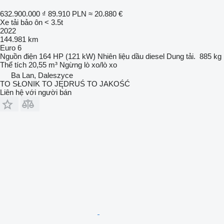
632.900.000 ₫
89.910 PLN
≈ 20.880 €
Xe tải bảo ôn < 3.5t
2022
144.981 km
Euro 6
Nguồn điện
164 HP (121 kW)
Nhiên liệu
dầu diesel
Dung tải.
885 kg
Thể tích
20,55 m³
Ngừng
lò xo/lò xo
Ba Lan, Daleszyce
TO SŁONIK TO JĘDRUŚ TO JAKOŚĆ
Liên hệ với người bán