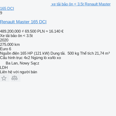
xe tải bảo ôn < 3.5t Renault Master
165 DCI
9
Renault Master 165 DCI
489.200.000 ₫
69.500 PLN
≈ 16.140 €
Xe tải bảo ôn < 3.5t
2020
275.000 km
Euro 6
Nguồn điện
165 HP (121 kW)
Dung tải.
500 kg
Thể tích
21,74 m³
Cấu hình trục
4x2
Ngừng
lò xo/lò xo
Ba Lan, Nowy Sącz
LDH
Liên hệ với người bán