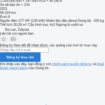
1.035.000.000 ₫
147.000 PLN
≈ 34.140 €
Xe tải bảo ôn < 3.5t
2021
56.424 km
Euro 6
Nguồn điện
177 HP (130 kW)
Nhiên liệu
dầu diesel
Dung tải.
420 kg
Thể tích
20,28 m³
Cấu hình trục
4x2
Ngừng
lò xo/lò xo
Ba Lan, Żołynia
Liên hệ với người bán
Đăng ký theo dõi để nhận được các quảng cáo mới từ mục này
Đăng ký theo dõi
Khi nhấp vào đây, bạn đồng ý với
chính sách quyền riêng tư
và
thoả
thuận người dùng
của chúng tôi.