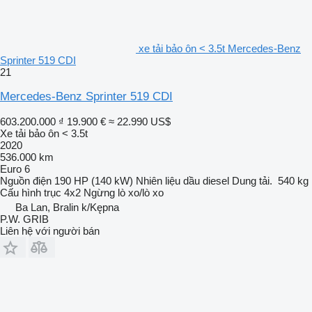
xe tải bảo ôn < 3.5t Mercedes-Benz
Sprinter 519 CDI
21
Mercedes-Benz Sprinter 519 CDI
603.200.000 ₫
19.900 €
≈ 22.990 US$
Xe tải bảo ôn < 3.5t
2020
536.000 km
Euro 6
Nguồn điện
190 HP (140 kW)
Nhiên liệu
dầu diesel
Dung tải.
540 kg
Cấu hình trục
4x2
Ngừng
lò xo/lò xo
Ba Lan, Bralin k/Kępna
P.W. GRIB
Liên hệ với người bán