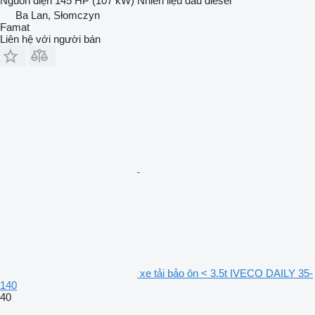
Nguồn điện
145 HP (107 kW)
Nhiên liệu
dầu diesel
Ba Lan, Słomczyn
Famat
Liên hệ với người bán
xe tải bảo ôn < 3.5t IVECO DAILY 35-
140
40