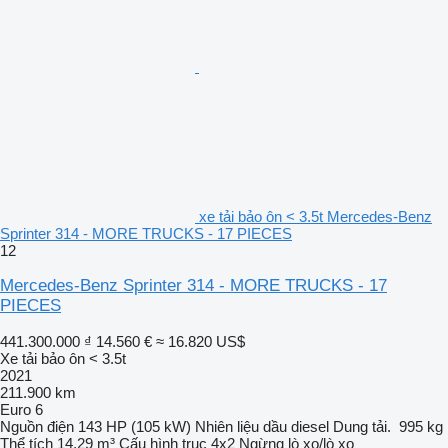
xe tải bảo ôn < 3.5t Mercedes-Benz
Sprinter 314 - MORE TRUCKS - 17 PIECES
12
Mercedes-Benz Sprinter 314 - MORE TRUCKS - 17
PIECES
441.300.000 ₫
14.560 €
≈ 16.820 US$
Xe tải bảo ôn < 3.5t
2021
211.900 km
Euro 6
Nguồn điện
143 HP (105 kW)
Nhiên liệu
dầu diesel
Dung tải.
995 kg
Thể tích
14,29 m³
Cấu hình trục
4x2
Ngừng
lò xo/lò xo