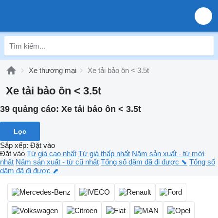
Xe thương mại
Xe tải bảo ôn < 3.5t
Xe tải bảo ôn < 3.5t
39 quảng cáo:
Xe tải bảo ôn < 3.5t
Lọc
Sắp xếp
:
Đặt vào
Đặt vào
Từ giá cao nhất
Từ giá thấp nhất
Năm sản xuất - từ mới
nhất
Năm sản xuất - từ cũ nhất
Tổng số dặm đã đi được ⬊
Tổng số
dặm đã đi được ⬈