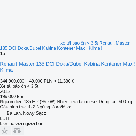
xe tải bảo ôn < 3.5t Renault Master
135 DCI Doka/Dubel Kabina Kontener Max ! Klima !
15
Renault Master 135 DCI Doka/Dubel Kabina Kontener Max !
Klima !
344.900.000 ₫
49.000 PLN
≈ 11.380 €
Xe tải bảo ôn < 3.5t
2015
199.000 km
Nguồn điện
135 HP (99 kW)
Nhiên liệu
dầu diesel
Dung tải.
900 kg
Cấu hình trục
4x2
Ngừng
lò xo/lò xo
Ba Lan, Nowy Sącz
LDH
Liên hệ với người bán