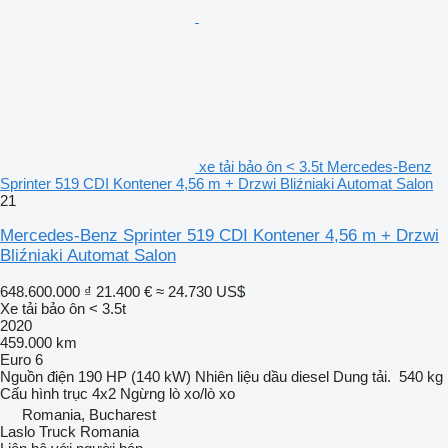
xe tải bảo ôn < 3.5t Mercedes-Benz
Sprinter 519 CDI Kontener 4,56 m + Drzwi Bliźniaki Automat Salon
21
Mercedes-Benz Sprinter 519 CDI Kontener 4,56 m + Drzwi
Bliźniaki Automat Salon
648.600.000 ₫
21.400 €
≈ 24.730 US$
Xe tải bảo ôn < 3.5t
2020
459.000 km
Euro 6
Nguồn điện
190 HP (140 kW)
Nhiên liệu
dầu diesel
Dung tải.
540 kg
Cấu hình trục
4x2
Ngừng
lò xo/lò xo
Romania, Bucharest
Laslo Truck Romania