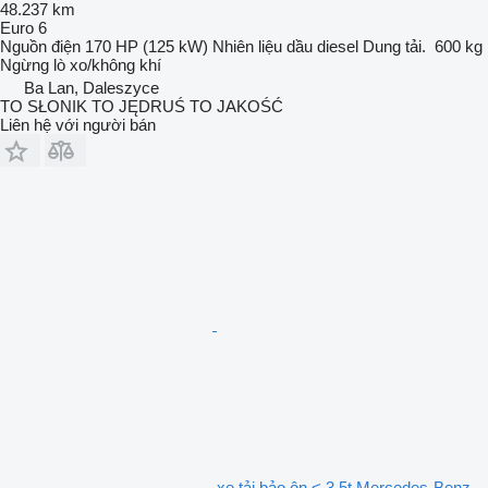
48.237 km
Euro 6
Nguồn điện
170 HP (125 kW)
Nhiên liệu
dầu diesel
Dung tải.
600 kg
Ngừng
lò xo/không khí
Ba Lan, Daleszyce
TO SŁONIK TO JĘDRUŚ TO JAKOŚĆ
Liên hệ với người bán
xe tải bảo ôn < 3.5t Mercedes-Benz