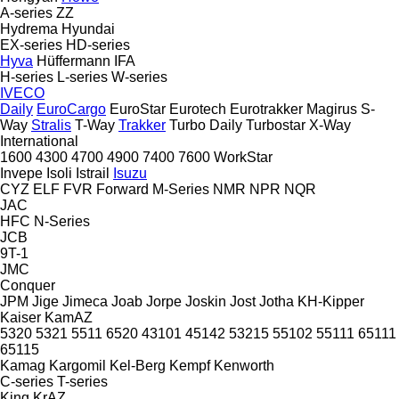
A-series
ZZ
Hydrema
Hyundai
EX-series
HD-series
Hyva
Hüffermann
IFA
H-series
L-series
W-series
IVECO
Daily
EuroCargo
EuroStar
Eurotech
Eurotrakker
Magirus
S-
Way
Stralis
T-Way
Trakker
Turbo Daily
Turbostar
X-Way
International
1600
4300
4700
4900
7400
7600
WorkStar
Invepe
Isoli
Istrail
Isuzu
CYZ
ELF
FVR
Forward
M-Series
NMR
NPR
NQR
JAC
HFC
N-Series
JCB
9T-1
JMC
Conquer
JPM
Jige
Jimeca
Joab
Jorpe
Joskin
Jost
Jotha
KH-Kipper
Kaiser
KamAZ
5320
5321
5511
6520
43101
45142
53215
55102
55111
65111
65115
Kamag
Kargomil
Kel-Berg
Kempf
Kenworth
C-series
T-series
King
KrAZ