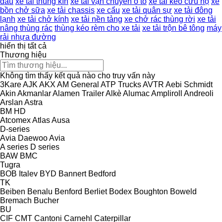
dầu
xe tải thùng kín
xe tải vận chuyển ô tô
xe tải kéo cứu hộ
xe
bồn chở sữa
xe tải chassis
xe cẩu
xe tải quân sự
xe tải đông
lạnh
xe tải chở kính
xe tải nền tảng
xe chở rác thùng rời
xe tải
nâng thùng rác
thùng kéo rèm cho xe tải
xe tải trộn bê tông
máy
rải nhựa đường
hiển thị tất cả
Thương hiệu
Không tìm thấy kết quả nào cho truy vấn này
3Kare
AJK
AKX
AM General
ATP Trucks
AVTR
Aebi Schmidt
Akin
Akmanlar
Alamen Trailer
Alkè
Alumac
Ampliroll
Andreoli
Arslan
Astra
BM
HD
Atcomex
Atlas
Ausa
D-series
Avia Daewoo
Avia
A series
D series
BAW
BMC
Tugra
BOB Italev
BYD
Bannert
Bedford
TK
Beiben
Benalu
Benford
Berliet
Bodex
Boughton
Boweld
Bremach
Bucher
BU
CIF
CMT
Cantoni
Carnehl
Caterpillar