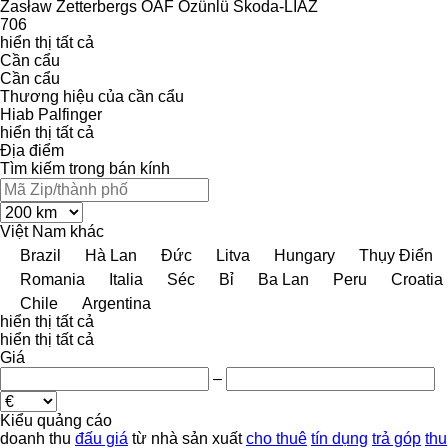
Zasław
Zetterbergs
ÖAF
Özünlü
Škoda-LIAZ
706
hiển thị tất cả
Cần cẩu
Cần cẩu
Thương hiệu của cần cẩu
Hiab
Palfinger
hiển thị tất cả
Địa điểm
Tìm kiếm trong bán kính
Việt Nam
khác
Brazil
Hà Lan
Đức
Litva
Hungary
Thụy Điển
Romania
Italia
Séc
Bỉ
Ba Lan
Peru
Croatia
Chile
Argentina
hiển thị tất cả
hiển thị tất cả
Giá
–
Kiểu quảng cáo
doanh thu
đấu giá
từ nhà sản xuất
cho thuê
tín dụng
trả góp
thu