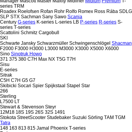
Manager
Mascott
Master
Maxity
Midliner
Midlum
Premium
T-
series
TRM
Roadex
Roelofsen
Rofan
Rohr
Rolfo
Romex
Ross
Rába
SDLG
SLP
STX
Sachman
Sany
Sawo
Scania
Century
G-series
K-series
L-series
LB
P-series
R-series
S-
series
T-series
Scattolini
Schmitz Cargobull
SKI
Schwarte Jansky
Schwarzmüller
Schwingenschlögel
Shacman
F2000
F3000
H3000
L3000
M3000
X3000
X5000
X6000
Sino
Sinotruk Howo
371
375
380
C7H
Max
NX
T5G
T7H
Sisu
E-series
Sitrak
C5H
C7H
G5
G7
Skibicki
Socari
Spier
Spijkstaal
Stapel
Star
266
Sterling
L7500
LT
Stewart & Stevenson
Steyr
12M18
18S
19S
26S
32S
1491
Stokota
StreetScooter
Studebaker
Suzuki
Sörling
TAM
TGM
Tatra
148
163
813
815
Jamal
Phoenix
T-series