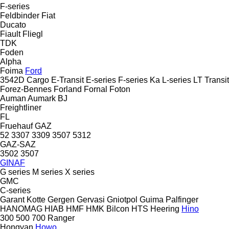
F-series
Feldbinder
Fiat
Ducato
Fiault
Fliegl
TDK
Foden
Alpha
Foima
Ford
3542D
Cargo
E-Transit
E-series
F-series
Ka
L-series
LT
Transit
Forez-Bennes
Forland
Fornal
Foton
Auman
Aumark
BJ
Freightliner
FL
Fruehauf
GAZ
52
3307
3309
3507
5312
GAZ-SAZ
3502
3507
GINAF
G series
M series
X series
GMC
C-series
Garant Kotte
Gergen
Gervasi
Gniotpol
Guima Palfinger
HANOMAG
HIAB
HMF
HMK Bilcon
HTS
Heering
Hino
300
500
700
Ranger
Hongyan
Howo