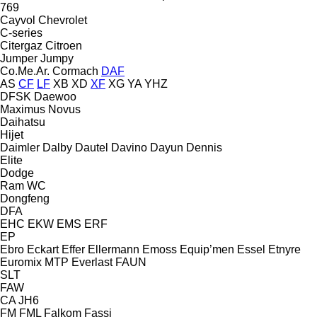
769
Cayvol
Chevrolet
C-series
Citergaz
Citroen
Jumper
Jumpy
Co.Me.Ar.
Cormach
DAF
AS
CF
LF
XB
XD
XF
XG
YA
YHZ
DFSK
Daewoo
Maximus
Novus
Daihatsu
Hijet
Daimler
Dalby
Dautel
Davino
Dayun
Dennis
Elite
Dodge
Ram
WC
Dongfeng
DFA
EHC
EKW
EMS
ERF
EP
Ebro
Eckart
Effer
Ellermann
Emoss
Equip’men
Essel
Etnyre
Euromix MTP
Everlast
FAUN
SLT
FAW
CA
JH6
FM
FML
Falkom
Fassi