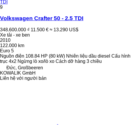
TDI
9
Volkswagen Crafter 50 - 2.5 TDI
348.600.000 ₫
11.500 €
≈ 13.290 US$
Xe tải - xe ben
2010
122.000 km
Euro 5
Nguồn điện
108.84 HP (80 kW)
Nhiên liệu
dầu diesel
Cấu hình
trục
4x2
Ngừng
lò xo/lò xo
Cách dỡ hàng
3 chiều
Đức, Großbeeren
KOWALIK GmbH
Liên hệ với người bán