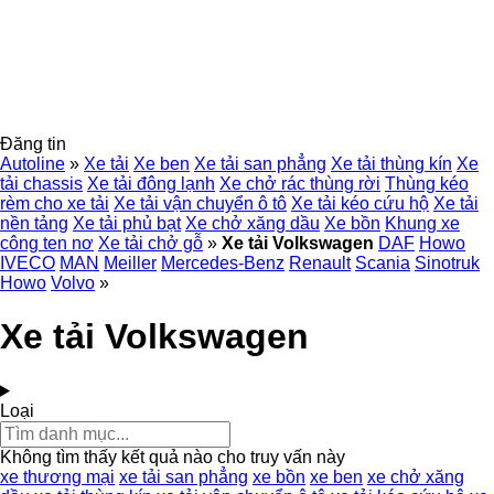
Đăng tin
Autoline
»
Xe tải
Xe ben
Xe tải san phẳng
Xe tải thùng kín
Xe
tải chassis
Xe tải đông lạnh
Xe chở rác thùng rời
Thùng kéo
rèm cho xe tải
Xe tải vận chuyển ô tô
Xe tải kéo cứu hộ
Xe tải
nền tảng
Xe tải phủ bạt
Xe chở xăng dầu
Xe bồn
Khung xe
công ten nơ
Xe tải chở gỗ
»
Xe tải Volkswagen
DAF
Howo
IVECO
MAN
Meiller
Mercedes-Benz
Renault
Scania
Sinotruk
Howo
Volvo
»
Xe tải Volkswagen
Loại
Không tìm thấy kết quả nào cho truy vấn này
xe thương mại
xe tải san phẳng
xe bồn
xe ben
xe chở xăng