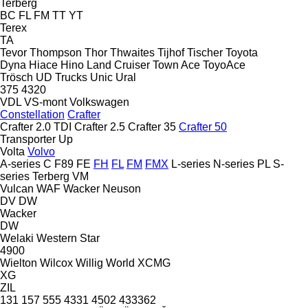
Terberg
BC
FL
FM
TT
YT
Terex
TA
Tevor
Thompson
Thor
Thwaites
Tijhof
Tischer
Toyota
Dyna
Hiace
Hino
Land Cruiser
Town Ace
ToyoAce
Trösch
UD Trucks
Unic
Ural
375
4320
VDL
VS-mont
Volkswagen
Constellation
Crafter
Crafter 2.0 TDI
Crafter 2.5
Crafter 35
Crafter 50
Transporter
Up
Volta
Volvo
A-series
C
F89
FE
FH
FL
FM
FMX
L-series
N-series
PL
S-
series
Terberg
VM
Vulcan
WAF
Wacker Neuson
DV
DW
Wacker
DW
Welaki
Western Star
4900
Wielton
Wilcox
Willig
World
XCMG
XG
ZIL
131
157
555
4331
4502
433362