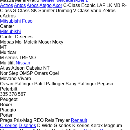
Mazda
Meier-Ratio
Meiller
Mercedes-Benz
Actros
Antos
Arocs
Atego
Axor
C-Class
Econic
LAF
LK
MB
R-
Class
S-Class
SK
Sprinter
Unimog
V-Class
Vario
Zetros
eActros
Mitsubishi Fuso
Canter
Mitsubishi
Canter
D-series
Mobas
Mol
Molcik
Moser
Moxy
MT
Multicar
M-series
TREMO
Multilift
Nissan
Atlas
Atleon
Cabstar
NT
Nor Slep
OMSP
Omars
Opel
Movano
Vivaro
Ozsan
Palfinger Palift
Palfinger Sany
Palfinger
Pegaso
Peterbilt
335
378
567
Peugeot
Boxer
Piaggio
Porter
Praga
Pris-Mag
REO
Reis Treyler
Renault
C-series
D-series
D Wide
G-series
K-series
Kerax
Magnum