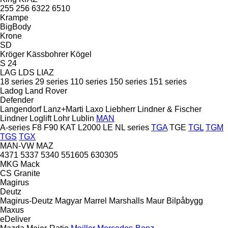
255
256
6322
6510
Krampe
BigBody
Krone
SD
Kröger
Kässbohrer
Kögel
S 24
LAG
LDS
LIAZ
18 series
29 series
110 series
150 series
151 series
Ladog
Land Rover
Defender
Langendorf
Lanz+Marti
Laxo
Liebherr
Lindner & Fischer
Lindner
Loglift
Lohr
Lublin
MAN
A-series
F8
F90
KAT
L2000
LE
NL series
TGA
TGE
TGL
TGM
TGS
TGX
MAN-VW
MAZ
4371
5337
5340
551605
630305
MKG
Mack
CS
Granite
Magirus
Deutz
Magirus-Deutz
Magyar
Marrel
Marshalls
Maur Bilpåbygg
Maxus
eDeliver