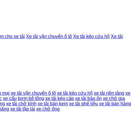
m cho xe tải
Xe tải vận chuyển ô tô
Xe tải kéo cứu hộ
Xe tải
g mại
xe tải vận chuyển ô tô
xe tải kéo cứu hộ
xe tải nền tảng
xe
c
xe cẩu
bơm bê tông
xe tải kéo cáp
xe tải bảo ôn
xe chở gia
ởng
xe tải chở kính
xe tải bán kem
xe tải phế liệu
xe tải bán hàng
măng
xe tải tập lái
xe chở ống