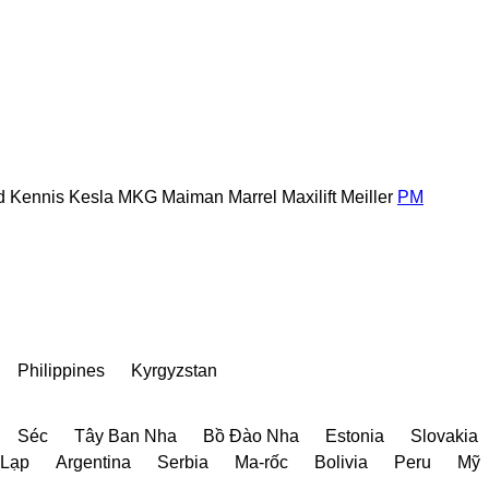
d
Kennis
Kesla
MKG
Maiman
Marrel
Maxilift
Meiller
PM
Philippines
Kyrgyzstan
Séc
Tây Ban Nha
Bồ Đào Nha
Estonia
Slovakia
 Lạp
Argentina
Serbia
Ma-rốc
Bolivia
Peru
Mỹ