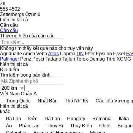
ZIL
555
4502
Zetterbergs
Özünlü
hiển thị tất cả
Cần cẩu
Cần cẩu
Thương hiệu của cần cẩu
Không tìm thấy kết quả nào cho truy vấn này
Agriduarte
Amco Veba
Atlas
Copma
DN
Effer
Epsilon
Essel
Fa
Palfinger
Penz
Pesci
Tadano
Tajfun
Terex-Demag
Tirre
XCMG
hiển thị tất cả
Địa điểm
Tìm kiếm trong bán kính
Việt Nam
Châu Á
Trung Quốc
Nhật Bản
Thổ Nhĩ Kỳ
Các tiểu Vương q
hiển thị tất cả
khác
Ba Lan
Đức
Hà Lan
Hungary
Romania
Italia
Áo
Phần Lan
Thụy Sĩ
Thụy Điển
Chile
Bulgar
Colombia
Bosnia và Herzegovina
Mexico