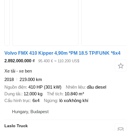
Volvo FMX 410 Kipper 4,90m *PM 18.5 TP/FUNK *6x4
2.892.000.000 ₫
95.400 €
≈ 110.200 US$
Xe tải - xe ben
2018
219.000 km
Nguồn điện
410 HP (301 kW)
Nhiên liệu
dầu diesel
Dung tải.
12.000 kg
Thể tích
10.840 m³
Cấu hình trục
6x4
Ngừng
lò xo/không khí
Hungary, Budapest
Laslo Truck