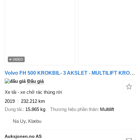
VIDEO
Volvo FH 500 KROKBIL- 3 AKSLET - MULTILIFT KROK - 232 212 KM
Đấu giá
Xe tải - xe chở rác thùng rời
2019
232.212 km
Dung tải.
15.865 kg
Thương hiệu phần thân
Multilift
Na Uy, Klæbu
Auksjonen.no AS