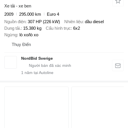
Xe tải - xe ben
2009
295.000 km
Euro 4
Nguồn điện
307 HP (226 kW)
Nhiên liệu
dầu diesel
Dung tải.
15.380 kg
Cấu hình trục
6x2
Ngừng
lò xo/lò xo
Thụy Điển
NordBid Sverige
1
năm tại Autoline