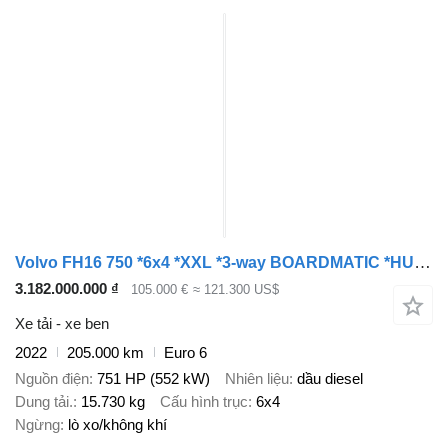
Volvo FH16 750 *6x4 *XXL *3-way BOARDMATIC *HUB REDUCT. *Retarder
3.182.000.000 ₫
105.000 €
≈ 121.300 US$
Xe tải - xe ben
2022
205.000 km
Euro 6
Nguồn điện
751 HP (552 kW)
Nhiên liệu
dầu diesel
Dung tải.
15.730 kg
Cấu hình trục
6x4
Ngừng
lò xo/không khí