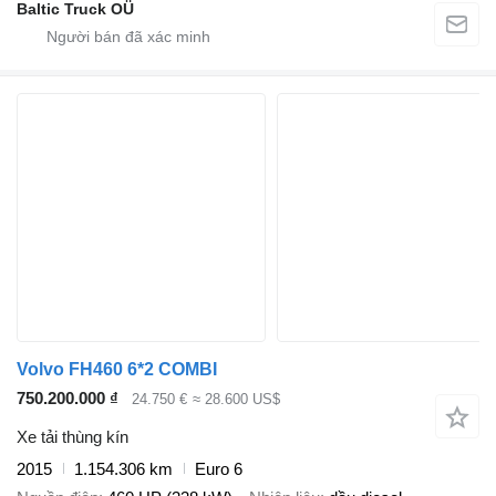
Baltic Truck OÜ
Volvo FH460 6*2 COMBI
750.200.000 ₫
24.750 €
≈ 28.600 US$
Xe tải thùng kín
2015
1.154.306 km
Euro 6