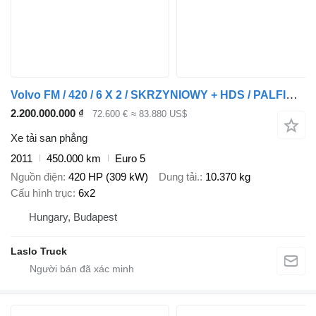
Volvo FM / 420 / 6 X 2 / SKRZYNIOWY + HDS / PALFINGER PK 26002 / WYS
2.200.000.000 ₫
72.600 €
≈ 83.880 US$
Xe tải san phẳng
2011
450.000 km
Euro 5
Nguồn điện
420 HP (309 kW)
Dung tải.
10.370 kg
Cấu hình trục
6x2
Hungary, Budapest
Laslo Truck