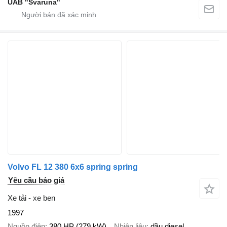
UAB "Svaruna"
Volvo FL 12 380 6x6 spring spring
Yêu cầu báo giá
Xe tải - xe ben
1997
Nguồn điện
380 HP (279 kW)
Nhiên liệu
dầu diesel