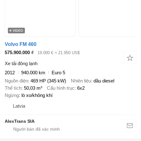
VIDEO
Volvo FM 460
575.900.000 ₫
19.000 €
≈ 21.950 US$
Xe tải đông lạnh
2012
940.000 km
Euro 5
Nguồn điện
469 HP (345 kW)
Nhiên liệu
dầu diesel
Thể tích
50,03 m³
Cấu hình trục
6x2
Ngừng
lò xo/không khí
Latvia
AlexTrans SIA