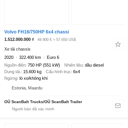
Volvo FH16/750HP 6x4 chassi
1.512.000.000 ₫
49.900 €
≈ 57.650 US$
Xe tải chassis
2020
322.400 km
Euro 6
Nguồn điện
750 HP (551 kW)
Nhiên liệu
dầu diesel
Dung tải.
15.600 kg
Cấu hình trục
6x4
Ngừng
lò xo/không khí
Estonia, Maardu
OÜ ScanBalt Trucks/OÜ ScanBalt Trailer