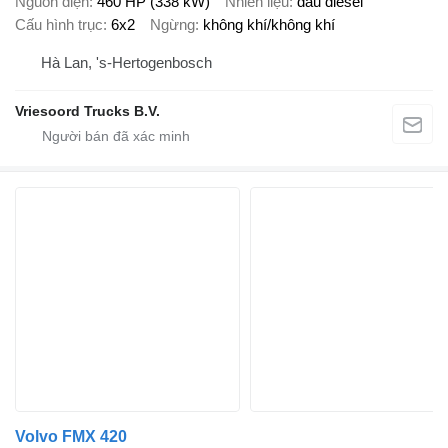
Nguồn điện
460 HP (338 kW)
Nhiên liệu
dầu diesel
Cấu hình trục
6x2
Ngừng
không khí/không khí
Hà Lan, 's-Hertogenbosch
Vriesoord Trucks B.V.
Volvo FMX 420