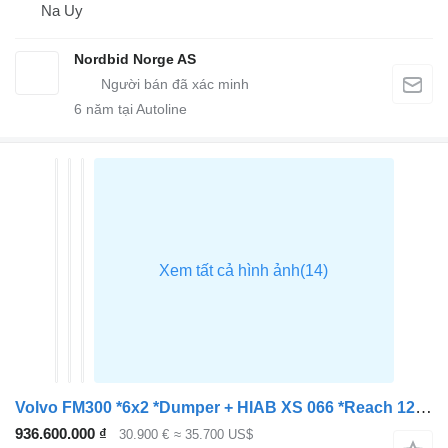
Na Uy
Nordbid Norge AS
6
năm tại Autoline
Volvo FM300 *6x2 *Dumper + HIAB XS 066 *Reach 12m *BOX 4,90m
936.600.000 ₫
30.900 €
≈ 35.700 US$