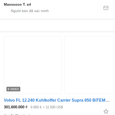
Massucco T. srl
VIDEO
Volvo FL 12.240 Kuhlkoffer Carrier Supra 850 BITEMP -30C /+30C LBW
301.600.000 ₫
9.950 €
≈ 11.500 US$