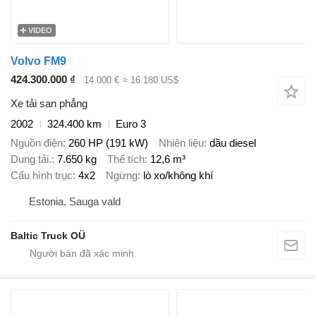
VIDEO
Volvo FM9
424.300.000 ₫
14.000 €
≈ 16.180 US$
Xe tải san phẳng
2002
324.400 km
Euro 3
Nguồn điện
260 HP (191 kW)
Nhiên liệu
dầu diesel
Dung tải.
7.650 kg
Thể tích
12,6 m³
Cấu hình trục
4x2
Ngừng
lò xo/không khí
Estonia, Sauga vald
Baltic Truck OÜ