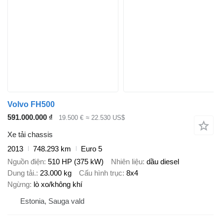
Volvo FH500
591.000.000 ₫
19.500 €
≈ 22.530 US$
Xe tải chassis
2013
748.293 km
Euro 5
Nguồn điện
510 HP (375 kW)
Nhiên liệu
dầu diesel
Dung tải.
23.000 kg
Cấu hình trục
8x4
Ngừng
lò xo/không khí
Estonia, Sauga vald