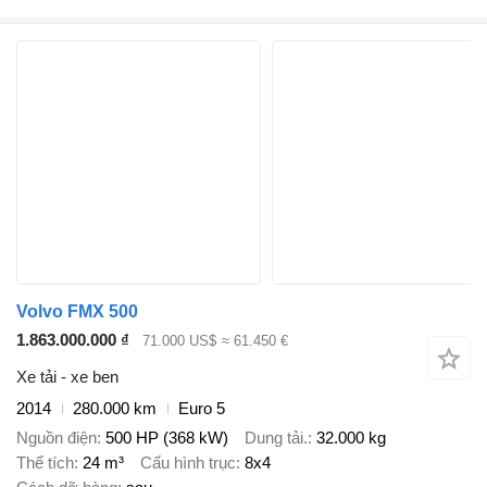
Volvo FMX 500
1.863.000.000 ₫
71.000 US$
≈ 61.450 €
Xe tải - xe ben
2014
280.000 km
Euro 5
Nguồn điện
500 HP (368 kW)
Dung tải.
32.000 kg
Thể tích
24 m³
Cấu hình trục
8x4