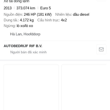
Xe tải đông lạnh
2013
373.074 km
Euro 5
Nguồn điện
246 HP (181 kW)
Nhiên liệu
dầu diesel
Dung tải.
4.172 kg
Cấu hình trục
4x2
Ngừng
lò xo/lò xo
Hà Lan, Hoofddorp
AUTOBEDRIJF RIF B.V.