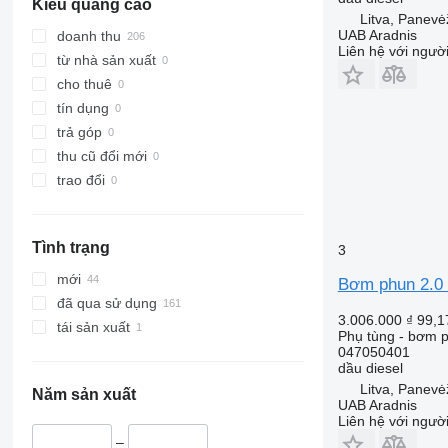
Kiểu quảng cáo
M-series
S-Class
Mascott
FMX
Litva, Panevė
PC
SK
Master
G-series
UAB Aradnis
doanh thu
Liên hệ với ngườ
Sprinter
Maxity
L-series
từ nhà sản xuất
Tourino
Megane
N-series
cho thuê
Tourismo
Messenger
S-series
tín dụng
Travego
Midliner
SD
trả góp
Unimog
Midlum
Terberg
thu cũ đổi mới
V-Class
Premium
V40
trao đổi
Vario
Sandero
V60
Viano
Scenic
V90
Tình trạng
3
Vito
T-series
VM
TRM
VNL
mới
Bơm phun 2.0 
Trafic
XC
đã qua sử dụng
3.006.000 ₫
99,1
Twingo
tái sản xuất
Phụ tùng - bơm 
Zoe
047050401
dầu diesel
Litva, Panevė
Năm sản xuất
UAB Aradnis
Liên hệ với ngườ
–