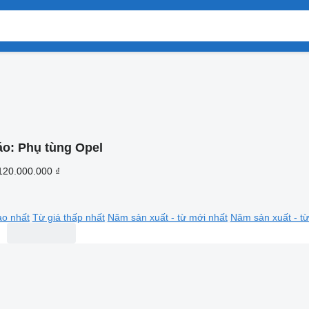
áo:
Phụ tùng Opel
120.000.000 ₫
ao nhất
Từ giá thấp nhất
Năm sản xuất - từ mới nhất
Năm sản xuất - từ