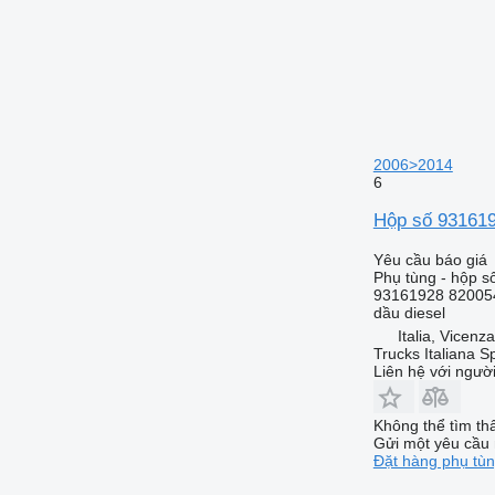
2006>2014
6
Hộp số 931619
Yêu cầu báo giá
Phụ tùng - hộp s
93161928 82005
dầu diesel
Italia, Vicenz
Trucks Italiana S
Liên hệ với ngườ
Không thể tìm th
Gửi một yêu cầu 
Đặt hàng phụ tù