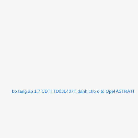
bộ tăng áp 1.7 CDTI TD03L407T dành cho ô tô Opel ASTRA H