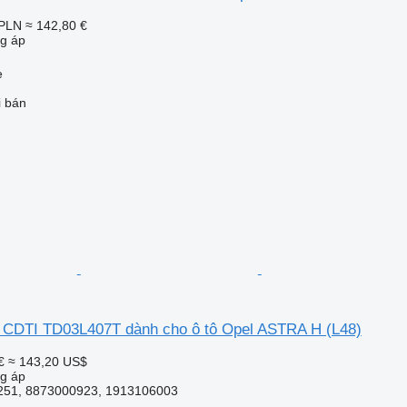
 PLN
≈ 142,80 €
ng áp
e
i bán
7 CDTI TD03L407T dành cho ô tô Opel ASTRA H (L48)
€
≈ 143,20 US$
ng áp
251, 8873000923, 1913106003