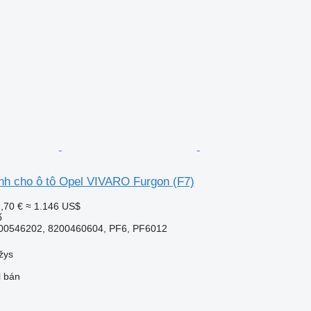
h cho ô tô Opel VIVARO Furgon (F7)
,70 €
≈ 1.146 US$
ố
00546202, 8200460604, PF6, PF6012
žys
i bán