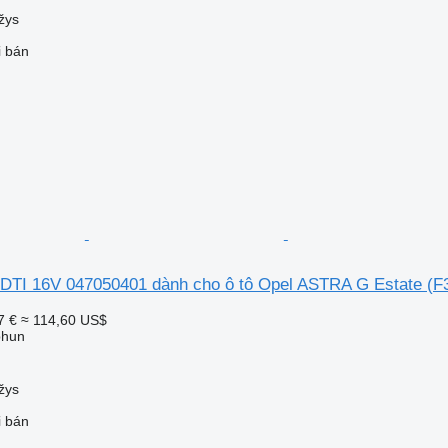
žys
i bán
DTI 16V 047050401 dành cho ô tô Opel ASTRA G Estate (F
7 €
≈ 114,60 US$
phun
žys
i bán