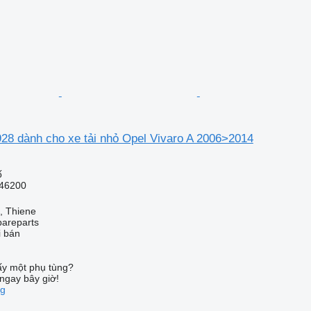
28 dành cho xe tải nhỏ Opel Vivaro A 2006>2014
ố
46200
a, Thiene
pareparts
i bán
ấy một phụ tùng?
ngay bây giờ!
ng