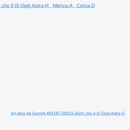
 cho ô tô Opel Astra-H , Meriva-A , Corsa-D
bộ tăng áp Garrett 454187-5001S dành cho ô tô Opel Astra G