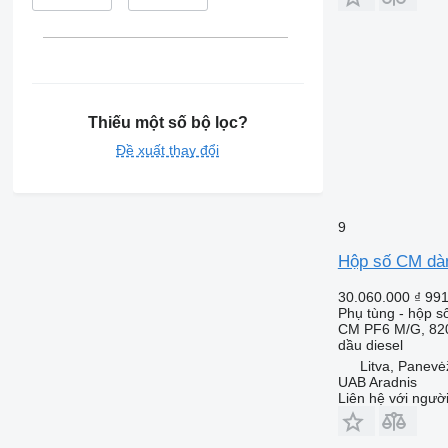
Thiếu một số bộ lọc?
Đề xuất thay đổi
9
Hộp số CM dàn
30.060.000 ₫
991
Phụ tùng - hộp s
CM PF6 M/G, 82
dầu diesel
Litva, Panevė
UAB Aradnis
Liên hệ với ngườ