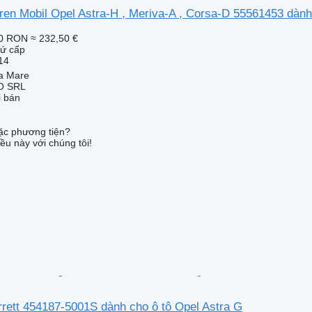
ren Mobil Opel Astra-H , Meriva-A , Corsa-D 55561453 dành
20 RON
≈ 232,50 €
hứ cấp
14
a Mare
O SRL
i bán
c phương tiện?
ều này với chúng tôi!
rrett 454187-5001S dành cho ô tô Opel Astra G