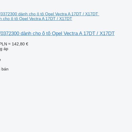
 cho ô tô Opel Vectra A 17DT / X17DT
70372300 dành cho ô tô Opel Vectra A 17DT / X17DT
 PLN
≈ 142,80 €
ng áp
e
i bán