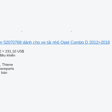
ển 52070768 dành cho xe tải nhỏ Opel Combo D 2012>2018
€
≈ 231,10 US$
điều khiển
a, Thiene
pareparts
i bán