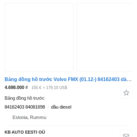
Bảng đồng hồ trước Volvo FMX (01.12-) 84162403 dành cho xe tải Volvo FM7-FM12, FM, FMX (1998-2014)
4.698.000 ₫
155 €
≈ 179,10 US$
Bảng đồng hồ trước
84162403 84081698
dầu diesel
Estonia, Rummu
KB AUTO EESTI OÜ