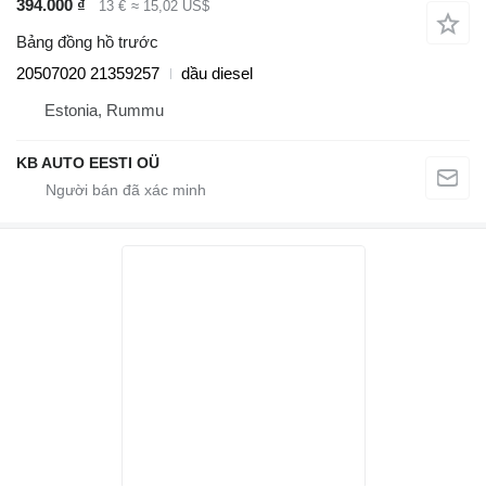
394.000 ₫
13 €
≈ 15,02 US$
Bảng đồng hồ trước
20507020 21359257
dầu diesel
Estonia, Rummu
KB AUTO EESTI OÜ