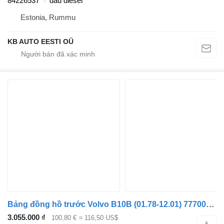
84226537
dầu diesel
Estonia, Rummu
KB AUTO EESTI OÜ
Bảng đồng hồ trước Volvo B10B (01.78-12.01) 77700198 dành cho xe buýt Volvo B6, B7, B9, B10, B12 bus (1978-2011)
3.055.000 ₫
100,80 €
≈ 116,50 US$