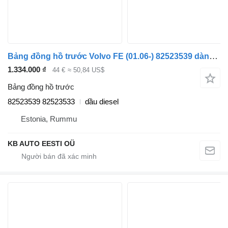
Bảng đồng hồ trước Volvo FE (01.06-) 82523539 dành cho xe tải Volvo FL, FE (2005-2014)
1.334.000 ₫
44 €
≈ 50,84 US$
Bảng đồng hồ trước
82523539 82523533
dầu diesel
Estonia, Rummu
KB AUTO EESTI OÜ