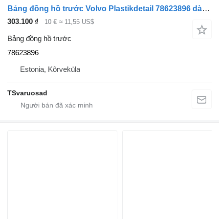
Bảng đồng hồ trước Volvo Plastikdetail 78623896 dành cho đầu kéo Volvo
303.100 ₫
10 €
≈ 11,55 US$
Bảng đồng hồ trước
78623896
Estonia, Kõrveküla
TSvaruosad