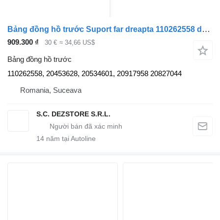
Bảng đồng hồ trước Suport far dreapta 110262558 dành cho đầu kéo Volvo FH
909.300 ₫
30 €
≈ 34,66 US$
Bảng đồng hồ trước
110262558, 20453628, 20534601, 20917958 20827044
Romania, Suceava
S.C. DEZSTORE S.R.L.
14
năm tại Autoline