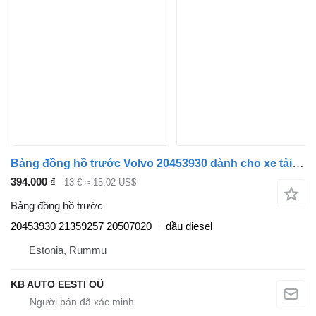
Bảng đồng hồ trước Volvo 20453930 dành cho xe tải Volvo FM7-FM12, FM, FMX (1998-2014)
394.000 ₫
13 €
≈ 15,02 US$
Bảng đồng hồ trước
20453930 21359257 20507020
dầu diesel
Estonia, Rummu
KB AUTO EESTI OÜ