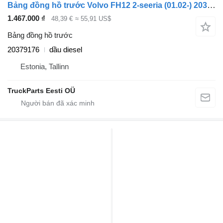
Bảng đồng hồ trước Volvo FH12 2-seeria (01.02-) 20379176 dành cho đầu kéo Volvo FH12, FH16, NH12, FH, VNL780 (1993-2014)
1.467.000 ₫
48,39 €
≈ 55,91 US$
Bảng đồng hồ trước
20379176
dầu diesel
Estonia, Tallinn
TruckParts Eesti OÜ