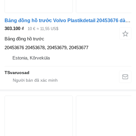
Bảng đồng hồ trước Volvo Plastikdetail 20453676 dành cho đầu kéo Volvo FH12
303.100 ₫
10 €
≈ 11,55 US$
Bảng đồng hồ trước
20453676 20453678, 20453679, 20453677
Estonia, Kõrveküla
TSvaruosad