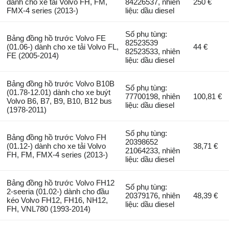
dành cho xe tải Volvo FH, FM,
84226537, nhiên
250 €
FMX-4 series (2013-)
liệu: dầu diesel
Số phụ tùng:
Bảng đồng hồ trước Volvo FE
82523539
(01.06-) dành cho xe tải Volvo FL,
44 €
82523533, nhiên
FE (2005-2014)
liệu: dầu diesel
Bảng đồng hồ trước Volvo B10B
Số phụ tùng:
(01.78-12.01) dành cho xe buýt
77700198, nhiên
100,81 €
Volvo B6, B7, B9, B10, B12 bus
liệu: dầu diesel
(1978-2011)
Số phụ tùng:
Bảng đồng hồ trước Volvo FH
20398652
(01.12-) dành cho xe tải Volvo
38,71 €
21064233, nhiên
FH, FM, FMX-4 series (2013-)
liệu: dầu diesel
Bảng đồng hồ trước Volvo FH12
Số phụ tùng:
2-seeria (01.02-) dành cho đầu
20379176, nhiên
48,39 €
kéo Volvo FH12, FH16, NH12,
liệu: dầu diesel
FH, VNL780 (1993-2014)