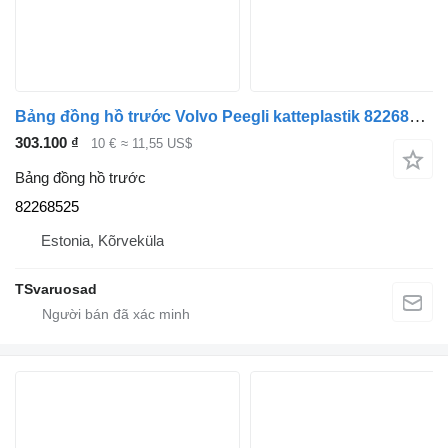
Bảng đồng hồ trước Volvo Peegli katteplastik 82268525 dành cho đầu kéo Volvo FH
303.100 ₫
10 €
≈ 11,55 US$
Bảng đồng hồ trước
82268525
Estonia, Kõrveküla
TSvaruosad