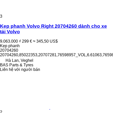
3
Kẹp phanh Volvo Right 20704260 dành cho xe
tải Volvo
9.063.000 ₫
299 €
≈ 345,50 US$
Kẹp phanh
20704260
20704260,85022353,20707281,76598957_VOL,6.61063,765
Hà Lan, Veghel
BAS Parts & Tyres
Liên hệ với người bán
2