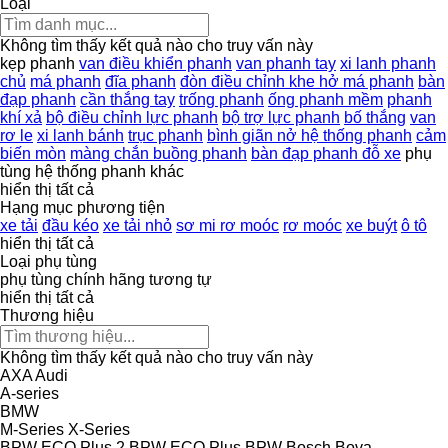
Loại
Không tìm thấy kết quả nào cho truy vấn này
kẹp phanh
van điều khiển phanh
van phanh tay
xi lanh phanh
chủ
má phanh
đĩa phanh
đòn điều chỉnh khe hở má phanh
bàn
đạp phanh
cần thắng tay
trống phanh
ống phanh mềm
phanh
khí xả
bộ điều chỉnh lực phanh
bộ trợ lực phanh
bố thắng
van
rơ le
xi lanh bánh
trục phanh
bình giãn nở hệ thống phanh
cảm
biến mòn
màng chắn buồng phanh
bàn đạp phanh đỗ xe
phụ
tùng hệ thống phanh khác
hiển thị tất cả
Hạng mục phương tiện
xe tải
đầu kéo
xe tải nhỏ
sơ mi rơ moóc
rơ moóc
xe buýt
ô tô
hiển thị tất cả
Loại phụ tùng
phụ tùng chính hãng
tương tự
hiển thị tất cả
Thương hiệu
Không tìm thấy kết quả nào cho truy vấn này
AXA
Audi
A-series
BMW
M-Series
X-Series
BPW ECO Plus 2
BPW ECO Plus
BPW
Bosch
Bova