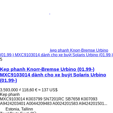
kẹp phanh Knorr-Bremse Urbino
(01.99-) MXC9103014 dành cho xe buýt Solaris Urbino (01.99-)
5
Kẹp phanh Knorr-Bremse Urbino (01.99-)
MXC9103014 dành cho xe buýt Solaris Urbino
(01.99-)
3.593.000 ₫
118,60 €
≈ 137 US$
Kẹp phanh
MXC9103014 K003799 SN7201RC SB7658 K007093
A9424203401 A0044209483 A0024201583 A9424201501...
Estonia, Tallinn