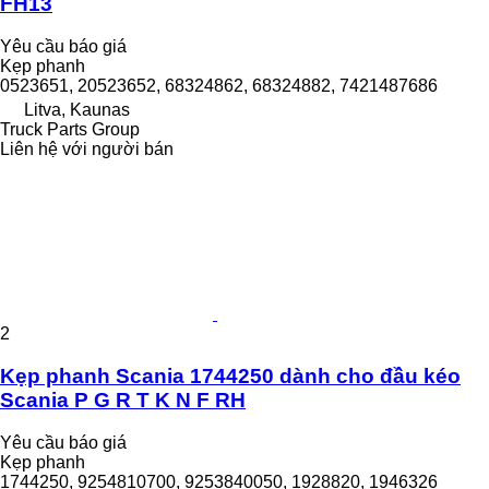
FH13
Yêu cầu báo giá
Kẹp phanh
0523651, 20523652, 68324862, 68324882, 7421487686
Litva, Kaunas
Truck Parts Group
Liên hệ với người bán
2
Kẹp phanh Scania 1744250 dành cho đầu kéo
Scania P G R T K N F RH
Yêu cầu báo giá
Kẹp phanh
1744250, 9254810700, 9253840050, 1928820, 1946326