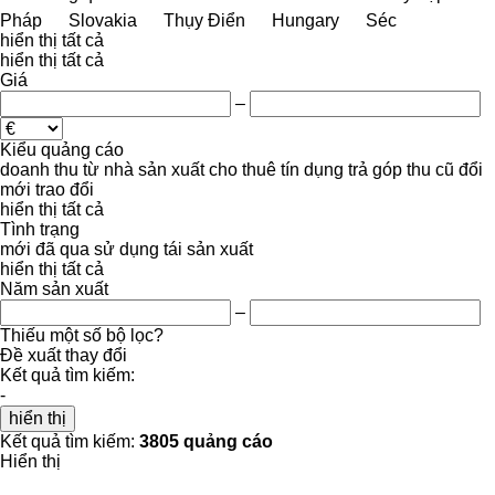
Pháp
Slovakia
Thụy Điển
Hungary
Séc
hiển thị tất cả
hiển thị tất cả
Giá
–
Kiểu quảng cáo
doanh thu
từ nhà sản xuất
cho thuê
tín dụng
trả góp
thu cũ đổi
mới
trao đổi
hiển thị tất cả
Tình trạng
mới
đã qua sử dụng
tái sản xuất
hiển thị tất cả
Năm sản xuất
–
Thiếu một số bộ lọc?
Đề xuất thay đổi
Kết quả tìm kiếm:
-
hiển thị
Kết quả tìm kiếm:
3805 quảng cáo
Hiển thị