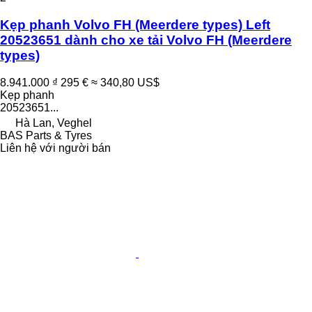
Kẹp phanh Volvo FH (Meerdere types) Left
20523651 dành cho xe tải Volvo FH (Meerdere
types)
8.941.000 ₫
295 €
≈ 340,80 US$
Kẹp phanh
20523651...
Hà Lan, Veghel
BAS Parts & Tyres
Liên hệ với người bán