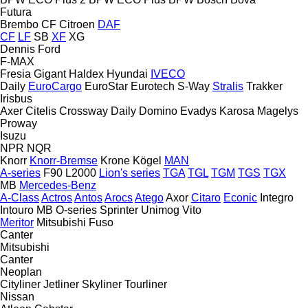
Futura
Brembo
CF
Citroen
DAF
CF
LF
SB
XF
XG
Dennis
Ford
F-MAX
Fresia
Gigant
Haldex
Hyundai
IVECO
Daily
EuroCargo
EuroStar
Eurotech
S-Way
Stralis
Trakker
Irisbus
Axer
Citelis
Crossway
Daily
Domino
Evadys
Karosa
Magelys
Proway
Isuzu
NPR
NQR
Knorr
Knorr-Bremse
Krone
Kögel
MAN
A-series
F90
L2000
Lion's series
TGA
TGL
TGM
TGS
TGX
MB
Mercedes-Benz
A-Class
Actros
Antos
Arocs
Atego
Axor
Citaro
Econic
Integro
Intouro
MB
O-series
Sprinter
Unimog
Vito
Meritor
Mitsubishi Fuso
Canter
Mitsubishi
Canter
Neoplan
Cityliner
Jetliner
Skyliner
Tourliner
Nissan