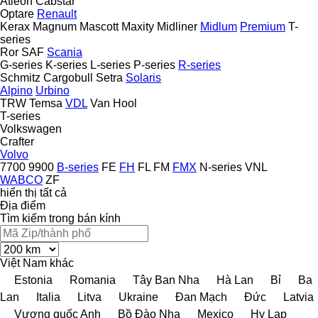
Atleon
Cabstar
Optare
Renault
Kerax
Magnum
Mascott
Maxity
Midliner
Midlum
Premium
T-
series
Ror
SAF
Scania
G-series
K-series
L-series
P-series
R-series
Schmitz Cargobull
Setra
Solaris
Alpino
Urbino
TRW
Temsa
VDL
Van Hool
T-series
Volkswagen
Crafter
Volvo
7700
9900
B-series
FE
FH
FL
FM
FMX
N-series
VNL
WABCO
ZF
hiển thị tất cả
Địa điểm
Tìm kiếm trong bán kính
Việt Nam
khác
Estonia
Romania
Tây Ban Nha
Hà Lan
Bỉ
Ba
Lan
Italia
Litva
Ukraine
Đan Mạch
Đức
Latvia
Vương quốc Anh
Bồ Đào Nha
Mexico
Hy Lạp