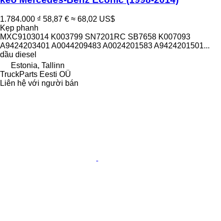
1.784.000 ₫
58,87 €
≈ 68,02 US$
Kẹp phanh
MXC9103014 K003799 SN7201RC SB7658 K007093
A9424203401 A0044209483 A0024201583 A9424201501...
dầu diesel
Estonia, Tallinn
TruckParts Eesti OÜ
Liên hệ với người bán