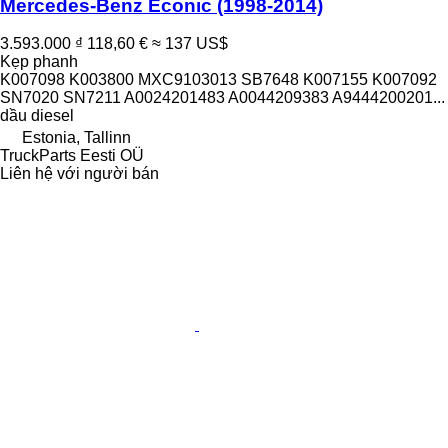
Mercedes-Benz Econic (1998-2014)
3.593.000 ₫
118,60 €
≈ 137 US$
Kẹp phanh
K007098 K003800 MXC9103013 SB7648 K007155 K007092
SN7020 SN7211 A0024201483 A0044209383 A9444200201...
dầu diesel
Estonia, Tallinn
TruckParts Eesti OÜ
Liên hệ với người bán