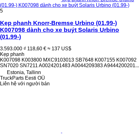
(01.99-) K007098 dành cho xe buýt Solaris Urbino (01.99-)
5
Kẹp phanh Knorr-Bremse Urbino (01.99-)
K007098 dành cho xe buýt Solaris Urbino
(01.99-)
3.593.000 ₫
118,60 €
≈ 137 US$
Kẹp phanh
K007098 K003800 MXC9103013 SB7648 K007155 K007092
SN7020 SN7211 A0024201483 A0044209383 A9444200201...
Estonia, Tallinn
TruckParts Eesti OÜ
Liên hệ với người bán