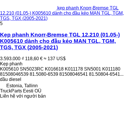
kẹp phanh Knorr-Bremse TGL
12.210 (01.05-) K005610 dành cho đầu kéo MAN TGL, TGM,
TGS, TGX (2005-2021)
5
Kẹp phanh Knorr-Bremse TGL 12.210 (01.05-)
K005610 dành cho đầu kéo MAN TGL, TGM,
TGS, TGX (2005-2021)
3.593.000 ₫
118,60 €
≈ 137 US$
Kẹp phanh
K005610 SN5023RC K016618 K011178 SN5001 K011180
81508046539 81.5080-6539 81508046541 81.50804-6541...
dầu diesel
Estonia, Tallinn
TruckParts Eesti OÜ
Liên hệ với người bán