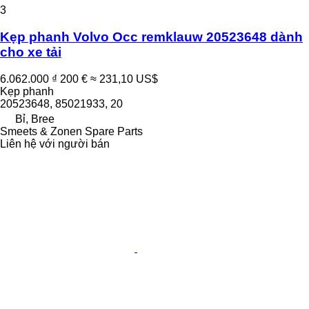
3
Kẹp phanh Volvo Occ remklauw 20523648 dành
cho xe tải
6.062.000 ₫
200 €
≈ 231,10 US$
Kẹp phanh
20523648, 85021933, 20
Bỉ, Bree
Smeets & Zonen Spare Parts
Liên hệ với người bán