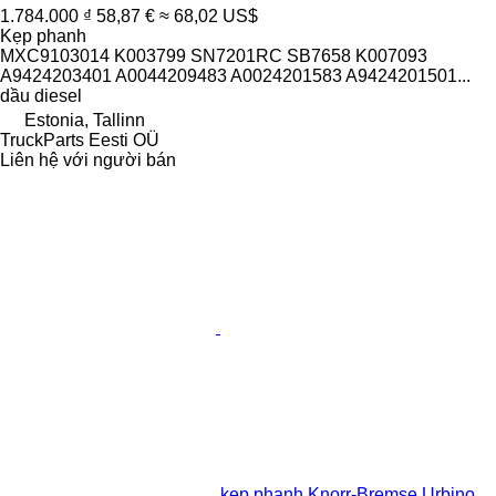
1.784.000 ₫
58,87 €
≈ 68,02 US$
Kẹp phanh
MXC9103014 K003799 SN7201RC SB7658 K007093
A9424203401 A0044209483 A0024201583 A9424201501...
dầu diesel
Estonia, Tallinn
TruckParts Eesti OÜ
Liên hệ với người bán
kẹp phanh Knorr-Bremse Urbino