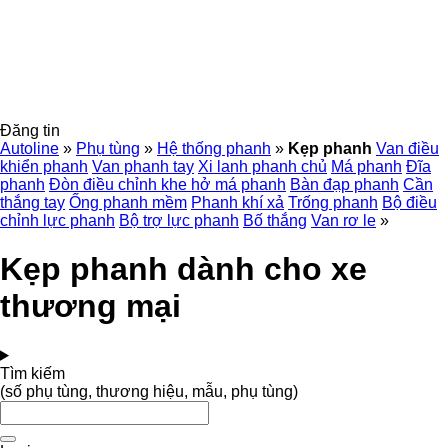
Đăng tin
Autoline
»
Phụ tùng
»
Hệ thống phanh
»
Kẹp phanh
Van điều
khiển phanh
Van phanh tay
Xi lanh phanh chủ
Má phanh
Đĩa
phanh
Đòn điều chỉnh khe hở má phanh
Bàn đạp phanh
Cần
thắng tay
Ống phanh mềm
Phanh khí xả
Trống phanh
Bộ điều
chỉnh lực phanh
Bộ trợ lực phanh
Bố thắng
Van rơ le
»
Kẹp phanh dành cho xe
thương mại
Tìm kiếm
(số phụ tùng, thương hiệu, mẫu, phụ tùng)