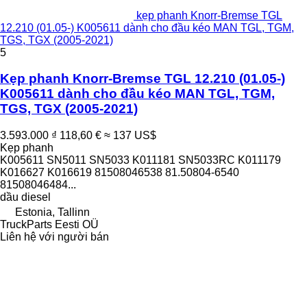
kẹp phanh Knorr-Bremse TGL
12.210 (01.05-) K005611 dành cho đầu kéo MAN TGL, TGM,
TGS, TGX (2005-2021)
5
Kẹp phanh Knorr-Bremse TGL 12.210 (01.05-)
K005611 dành cho đầu kéo MAN TGL, TGM,
TGS, TGX (2005-2021)
3.593.000 ₫
118,60 €
≈ 137 US$
Kẹp phanh
K005611 SN5011 SN5033 K011181 SN5033RC K011179
K016627 K016619 81508046538 81.50804-6540
81508046484...
dầu diesel
Estonia, Tallinn
TruckParts Eesti OÜ
Liên hệ với người bán