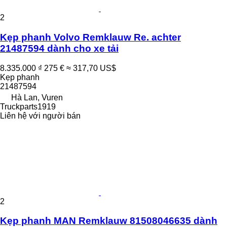
2
Kẹp phanh Volvo Remklauw Re. achter
21487594 dành cho xe tải
8.335.000 ₫
275 €
≈ 317,70 US$
Kẹp phanh
21487594
Hà Lan, Vuren
Truckparts1919
Liên hệ với người bán
2
Kẹp phanh MAN Remklauw 81508046635 dành