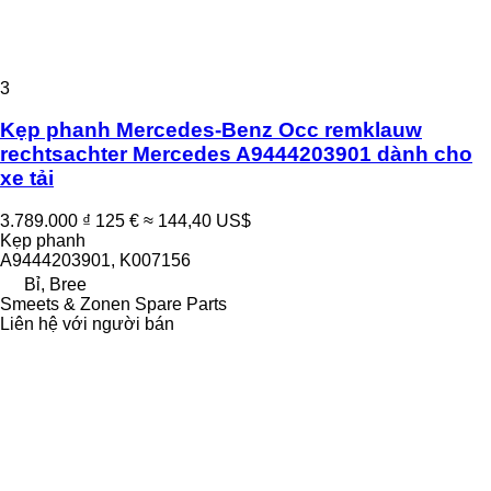
3
Kẹp phanh Mercedes-Benz Occ remklauw
rechtsachter Mercedes A9444203901 dành cho
xe tải
3.789.000 ₫
125 €
≈ 144,40 US$
Kẹp phanh
A9444203901, K007156
Bỉ, Bree
Smeets & Zonen Spare Parts
Liên hệ với người bán