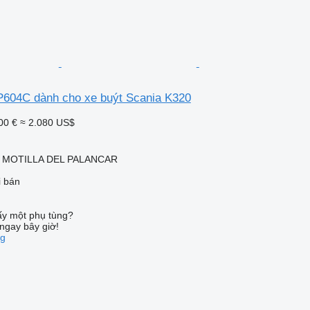
604C dành cho xe buýt Scania K320
00 €
≈ 2.080 US$
, MOTILLA DEL PALANCAR
i bán
ấy một phụ tùng?
ngay bây giờ!
ng