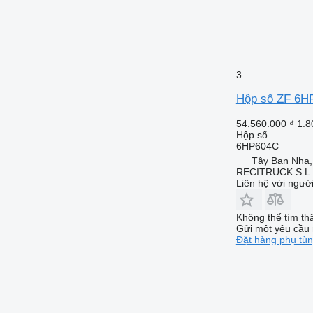
3
Hộp số ZF 6HP
54.560.000 ₫
1.8
Hộp số
6HP604C
Tây Ban Nha
RECITRUCK S.L.
Liên hệ với ngườ
Không thể tìm th
Gửi một yêu cầu 
Đặt hàng phụ tù