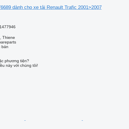
6689 dành cho xe tải Renault Trafic 2001>2007
1477946
a, Thiene
pareparts
i bán
c phương tiện?
ều này với chúng tôi!