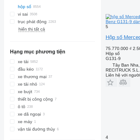
hộp số
vi sai
trục phát động
Benz G131-9 dàn
5
hiển thị tất cả
Hộp số Merce
75.770.000 ₫
2.5
Hạng mục phương tiện
Hộp số
G131-9
xe tải
Tây Ban Nha
đầu kéo
RECITRUCK S.L.
Liên hệ với ngườ
xe thương mại
xe tải nhỏ
xe buýt
thiết bị công cộng
ô tô
phương tiện nội đô
xe dã ngoại
xe nạo vét cống kết hợp
xe máy
xe phun nước rửa đường
vận tải đường thủy
xe tải chở rác
phương tiện vận tải thủy khác
phương tiện nội đô khác
4