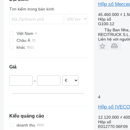
Hộp số Merce
Tourneo
Stralis
Recreo
TGA
E-Class
Vanette
Mascott
Land Cruiser
Passat
B-series
Tìm kiếm trong bán kính
Transit
T-Way
TGE
Econic
X-Trail
Master
Prius
Polo
F88
45.460.000 ₫
1.5
Hộp số
Trakker
TGL
Integro
Maxity
Tiguan
FE
G100-12
Turbostar
TGM
LK
Megane
Transporter
FH
Tây Ban Nha
Việt Nam
X-Way
TGS
MB
Midliner
FL
RECITRUCK S.L.
Liên hệ với ngườ
Châu Á
TGX
O-series
Midlum
FM
khác
Thổ Nhĩ Kỳ
S-Class
Premium
FMX
Trung Quốc
Hà Lan
Sprinter
T-series
G-series
Romania
Vario
TRM
VNL
Giá
Tây Ban Nha
Vito
Trafic
Estonia
–
Ba Lan
Italia
Bồ Đào Nha
4
Bỉ
Hộp số IVECO
hiển thị tất cả
Kiểu quảng cáo
12.120.000 ₫
400
Hộp số
doanh thu
E012770 06F09