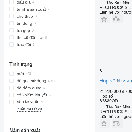
đấu giá
Tây Ban Nha
RECITRUCK S.L.
từ nhà sản xuất
Liên hệ với ngườ
cho thuê
tín dụng
trả góp
thu cũ đổi mới
trao đổi
Tình trạng
3
mới
Hộp số Nissa
đã qua sử dụng
đã đâm đụng
21.220.000 ₫
700
có khiếm khuyết
Hộp số
6S380OD
tái sản xuất
Tây Ban Nha
hiển thị tất cả
RECITRUCK S.L.
Liên hệ với ngườ
Năm sản xuất