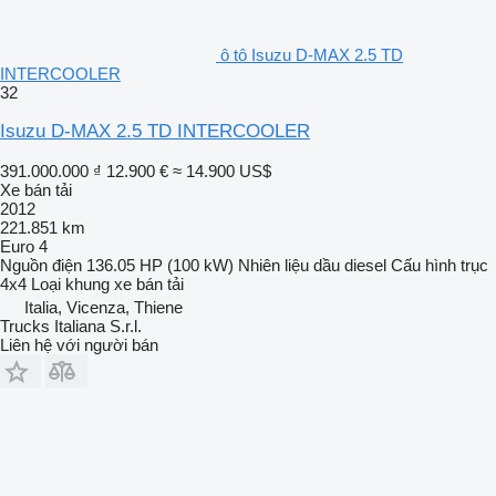
ô tô Isuzu D-MAX 2.5 TD
INTERCOOLER
32
Isuzu D-MAX 2.5 TD INTERCOOLER
391.000.000 ₫
12.900 €
≈ 14.900 US$
Xe bán tải
2012
221.851 km
Euro 4
Nguồn điện
136.05 HP (100 kW)
Nhiên liệu
dầu diesel
Cấu hình trục
4x4
Loại khung
xe bán tải
Italia, Vicenza, Thiene
Trucks Italiana S.r.l.
Liên hệ với người bán