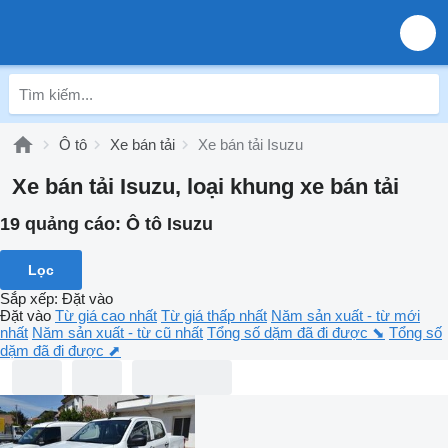
Ô tô
Xe bán tải
Xe bán tải Isuzu
Xe bán tải Isuzu, loại khung xe bán tải
19 quảng cáo:
Ô tô Isuzu
Lọc
Sắp xếp
:
Đặt vào
Đặt vào
Từ giá cao nhất
Từ giá thấp nhất
Năm sản xuất - từ mới
nhất
Năm sản xuất - từ cũ nhất
Tổng số dặm đã đi được ⬊
Tổng số
dặm đã đi được ⬈