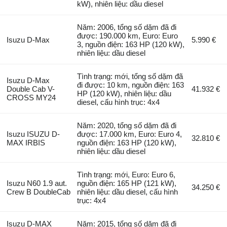
kW), nhiên liệu: dầu diesel
Năm: 2006, tổng số dặm đã đi
được: 190.000 km, Euro: Euro
Isuzu D-Max
5.990 €
3, nguồn điện: 163 HP (120 kW),
nhiên liệu: dầu diesel
Tình trạng: mới, tổng số dặm đã
Isuzu D-Max
đi được: 10 km, nguồn điện: 163
Double Cab V-
41.932 €
HP (120 kW), nhiên liệu: dầu
CROSS MY24
diesel, cấu hình trục: 4x4
Năm: 2020, tổng số dặm đã đi
Isuzu ISUZU D-
được: 17.000 km, Euro: Euro 4,
32.810 €
MAX IRBIS
nguồn điện: 163 HP (120 kW),
nhiên liệu: dầu diesel
Tình trạng: mới, Euro: Euro 6,
Isuzu N60 1.9 aut.
nguồn điện: 165 HP (121 kW),
34.250 €
Crew B DoubleCab
nhiên liệu: dầu diesel, cấu hình
trục: 4x4
Isuzu D-MAX
Năm: 2015, tổng số dặm đã đi