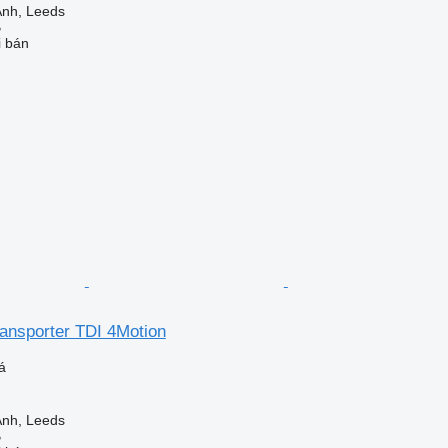
nh, Leeds
B
i bán
ansporter TDI 4Motion
á
nh, Leeds
B