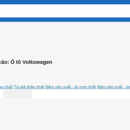
cáo:
Ô tô Volkswagen
ao nhất
Từ giá thấp nhất
Năm sản xuất - từ mới nhất
Năm sản xuất - từ