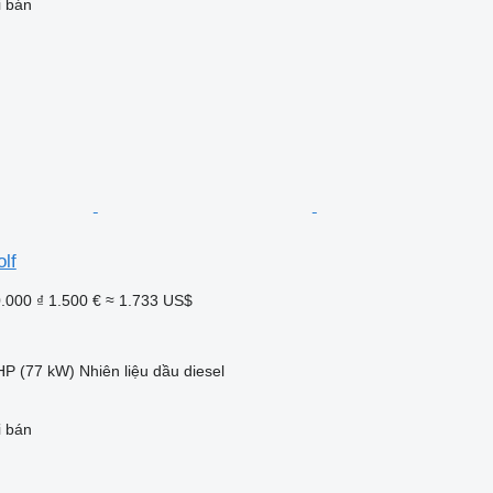
i bán
lf
.000 ₫
1.500 €
≈ 1.733 US$
HP (77 kW)
Nhiên liệu
dầu diesel
i bán