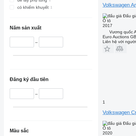
để lấy phụ tùng
Volkswagen A
có khiếm khuyết
Đấu gi
Ô tô
2017
Năm sản xuất
Vương quốc A
Euro Auctions G
Liên hệ với ngườ
–
Đăng ký đầu tiên
–
1
Volkswagen Cr
Đấu gi
Ô tô
Màu sắc
2020