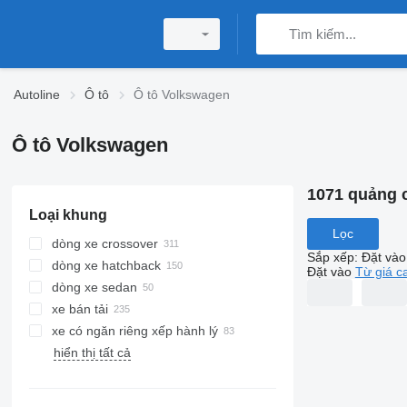
Autoline
Ô tô
Ô tô Volkswagen
Ô tô Volkswagen
1071 quảng 
Loại khung
Lọc
dòng xe crossover
Sắp xếp
:
Đặt vào
dòng xe hatchback
Đặt vào
Từ giá c
dòng xe sedan
xe bán tải
xe có ngăn riêng xếp hành lý
hiển thị tất cả