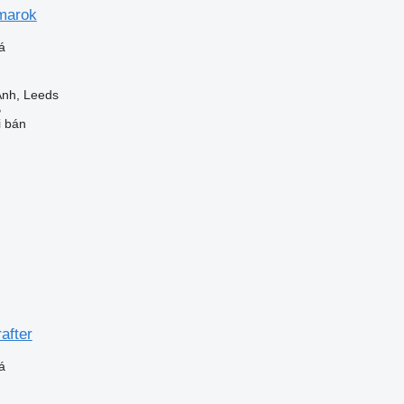
marok
á
nh, Leeds
B
i bán
after
á