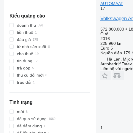
AUTOMAAT
17
Kiểu quảng cáo
Volkswagen A
doanh thu
572.800.000 ₫
18
tiền thuê
Ô tô
2016
đấu giá
225.960 km
từ nhà sản xuất
Euro 5
Nguồn điện
179 
cho thuê
Hà Lan, Mijdr
tín dụng
Autobedrijf Tatev
trả góp
Liên hệ với ngườ
thu cũ đổi mới
trao đổi
Tình trạng
mới
đã qua sử dụng
đã đâm đụng
1