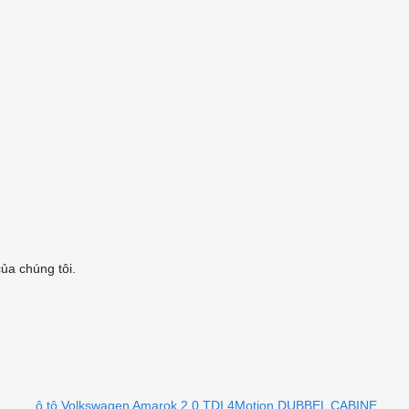
ủa chúng tôi.
ô tô Volkswagen Amarok 2.0 TDI 4Motion DUBBEL CABINE