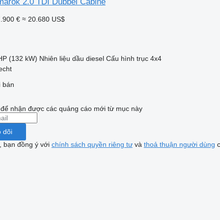
arok 2.0 TDI Dubbel Cabine
.900 €
≈ 20.680 US$
HP (132 kW)
Nhiên liệu
dầu diesel
Cấu hình trục
4x4
echt
i bán
i để nhận được các quảng cáo mới từ mục này
 dõi
, bạn đồng ý với
chính sách quyền riêng tư
và
thoả thuận người dùng
c