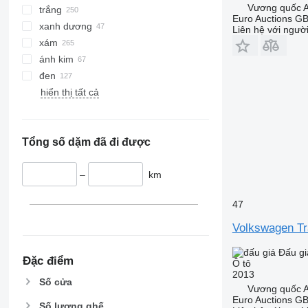
Vương quốc A
trắng
Euro Auctions G
xanh dương
Liên hệ với ngườ
xám
ánh kim
đen
hiển thị tất cả
Tổng số dặm đã đi được
–
km
47
Volkswagen Tr
Đấu gi
Đặc điểm
Ô tô
2013
Số cửa
Vương quốc A
Euro Auctions G
Số lượng ghế