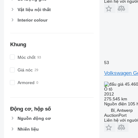
Liên hệ với ngườ
Vật liệu nội thất
Interior colour
Khung
Móc chốt
53
Giá nóc
Volkswagen Go
Armored
45.460
Ô tô
2012
275.545 km
Nguồn điện
105 
Động cơ, hộp số
Bỉ, Antwerp
AuctionPort
Nguồn động cơ
Liên hệ với ngườ
Nhiên liệu