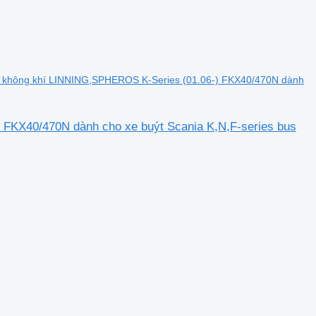
 không khí LINNING,SPHEROS K-Series (01.06-) FKX40/470N dành
FKX40/470N dành cho xe buýt Scania K,N,F-series bus