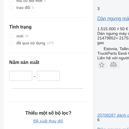
thu cũ đổi mới
trao đổi
3
Dàn ngưng máy
Tình trạng
1.515.000 ₫
50 €
Dàn ngưng máy đ
mới
21479852+ 2175
gas
đã qua sử dụng
Estonia, Talli
TruckParts Eesti
Liên hệ với ngườ
Năm sản xuất
–
Thiếu một số bộ lọc?
20708287 dành ch
6
Đề xuất thay đổi