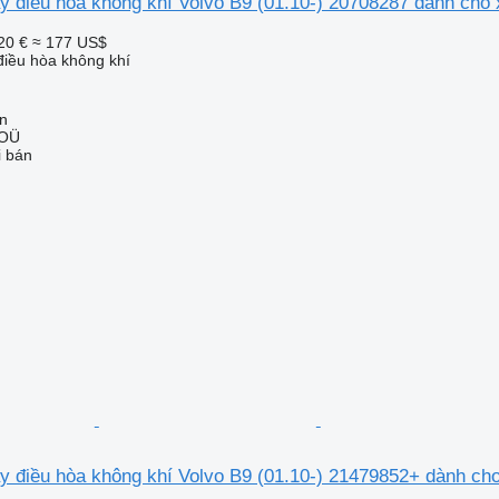
 điều hòa không khí Volvo B9 (01.10-) 20708287 dành cho x
20 €
≈ 177 US$
iều hòa không khí
nn
 OÜ
i bán
 điều hòa không khí Volvo B9 (01.10-) 21479852+ dành cho 