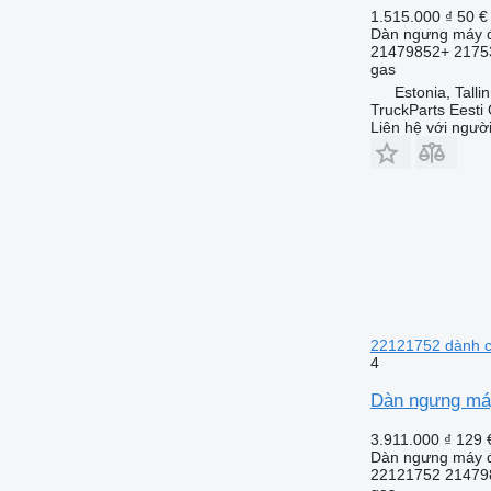
1.515.000 ₫
50 €
Dàn ngưng máy đ
21479852+ 2175
gas
Estonia, Talli
TruckParts Eesti
Liên hệ với ngườ
22121752 dành ch
4
Dàn ngưng máy
3.911.000 ₫
129 
Dàn ngưng máy đ
22121752 21479