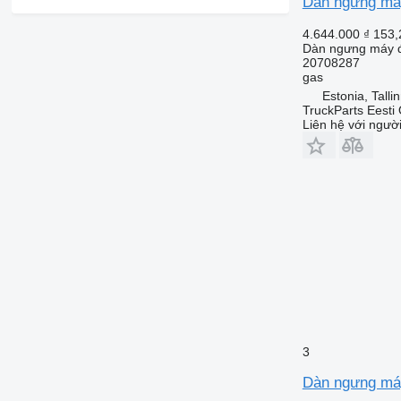
Dàn ngưng máy
4.644.000 ₫
153,
Dàn ngưng máy đ
20708287
gas
Estonia, Talli
TruckParts Eesti
Liên hệ với ngườ
3
Dàn ngưng máy