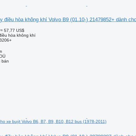
 điều hòa không khí Volvo B9 (01.10-) 21479852+ dành cho 
≈ 57,77 US$
iều hòa không khí
3206+
nn
 OÜ
i bán
o xe buýt Volvo B6, B7, B9, B10, B12 bus (1978-2011)