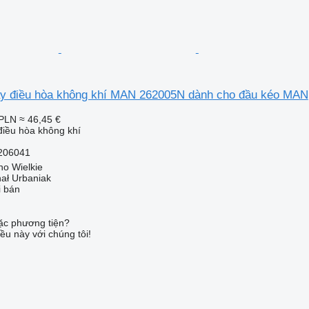
y điều hòa không khí MAN 262005N dành cho đầu kéo MAN
 PLN
≈ 46,45 €
iều hòa không khí
206041
no Wielkie
hał Urbaniak
i bán
c phương tiện?
ều này với chúng tôi!