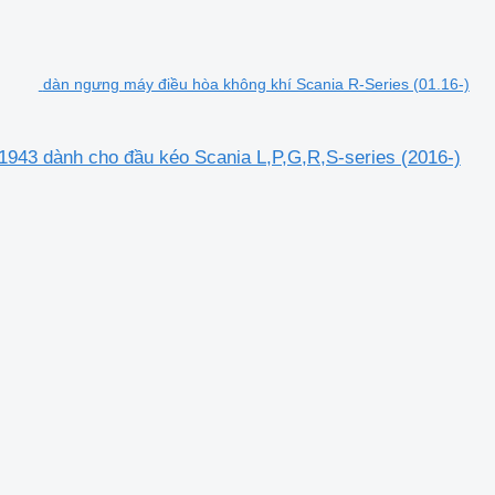
dàn ngưng máy điều hòa không khí Scania R-Series (01.16-)
1943 dành cho đầu kéo Scania L,P,G,R,S-series (2016-)