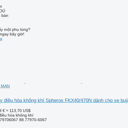
nn
 OÜ
i bán
ấy một phụ tùng?
ngay bây giờ!
ng
t MAN
 điều hòa không khí Spheros FKX40/470N dành cho xe bu
9 €
≈ 113,70 US$
iều hòa không khí
79706067 88.77970-6067