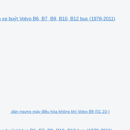
xe buýt Volvo B6, B7, B9, B10, B12 bus (1978-2011)
dàn ngưng máy điều hòa không khí Volvo B9 (01.10-)