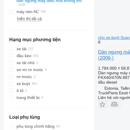
dàn ngưng máy điều hòa không khí
máy nén AC
hiển thị tất cả
cho xe buýt Scan
Hạng mục phương tiện
8
xe tải
Dàn ngưng máy
đầu kéo
(2006-)
xe tải nhỏ
1.784.000 ₫
58,8
sơ mi rơ moóc
Dàn ngưng máy đ
rơ moóc
FKX40/470N 887
dầu diesel
xe buýt
Estonia, Talli
ô tô
TruckParts Eesti
Liên hệ với ngườ
trang thiết bị
thiết bị cho xe tải và rơ moóc
tủ lạnh
Loại phụ tùng
phụ tùng chính hãng