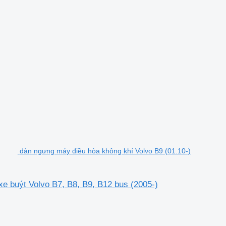
dàn ngưng máy điều hòa không khí Volvo B9 (01.10-)
e buýt Volvo B7, B8, B9, B12 bus (2005-)