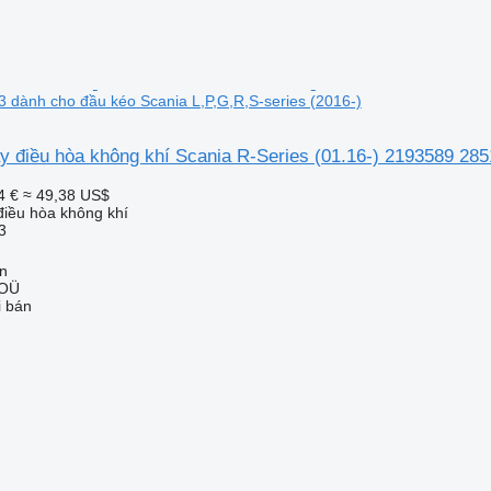
dành cho đầu kéo Scania L,P,G,R,S-series (2016-)
 điều hòa không khí Scania R-Series (01.16-) 2193589 285
4 €
≈ 49,38 US$
iều hòa không khí
3
nn
 OÜ
i bán