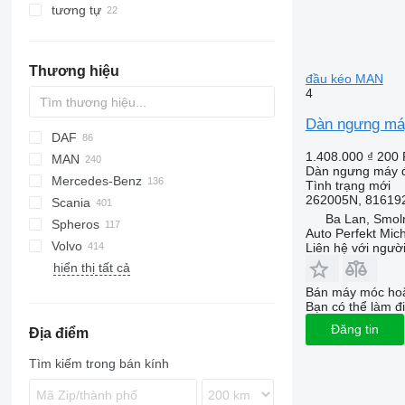
tương tự
Thương hiệu
đầu kéo MAN
4
Dàn ngưng má
DAF
X-Series
VECTOR
928
Jumper
1.408.000 ₫
200
MAN
CF
HL-series
Crossway
Crossway
810
Dàn ngưng máy đ
Mercedes-Benz
LF
Daily
Daily
A-series
Tình trạng
mới
262005N, 81619
Scania
XF
EuroCargo
Magelys
Lion's series
A-Class
Canter
Canter
Cityliner
Cabstar
Kerax
Ba Lan, Smol
Spheros
EuroStar
Proway
TGA
Actros
Jetliner
Magnum
G-series
835
Alpino
Auto Perfekt Mic
Volvo
Eurotech
TGL
Antos
Skyliner
Midlum
L-series
Urbino
Futura
Transporter
Liên hệ với ngườ
hiển thị tất cả
Eurotrakker
TGM
Arocs
Premium
R-series
7700
Stralis
TGS
Atego
9900
Bán máy móc hoặ
Bạn có thể làm đi
Trakker
TGX
Axor
B-series
Đăng tin
Địa điểm
Citaro
FH
Econic
FL
Tìm kiếm trong bán kính
Tourismo
FM
Viano
FMX