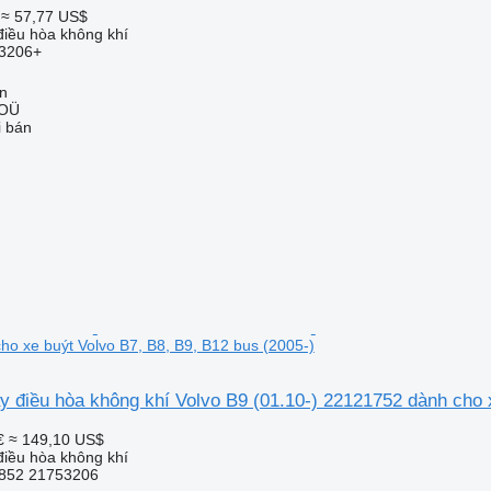
≈ 57,77 US$
iều hòa không khí
3206+
nn
 OÜ
i bán
o xe buýt Volvo B7, B8, B9, B12 bus (2005-)
 điều hòa không khí Volvo B9 (01.10-) 22121752 dành cho x
€
≈ 149,10 US$
iều hòa không khí
852 21753206