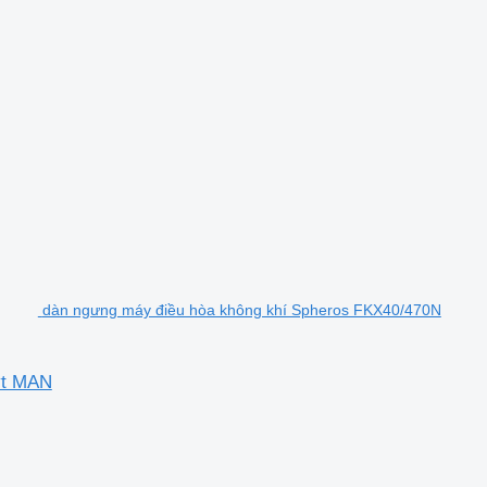
dàn ngưng máy điều hòa không khí Spheros FKX40/470N
ýt MAN