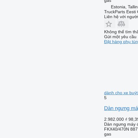
gas
Estonia, Talli
TruckParts Eesti
Liên hệ với ngườ
Không thể tìm th
Gửi một yêu cầu 
Đặt hàng phụ tù
dành cho xe buý
5
Dàn ngưng máy
2.982.000 ₫
98,3
Dàn ngưng máy đ
FKX40/470N 887
gas