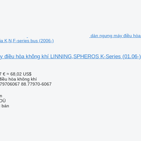
dàn ngưng máy điều hòa
ia K,N,F-series bus (2006-)
 điều hòa không khí LINNING,SPHEROS K-Series (01.06-) 
7 €
≈ 68,02 US$
iều hòa không khí
79706067 88.77970-6067
nn
 OÜ
i bán