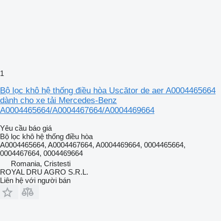
1
Bộ lọc khô hệ thống điều hòa Uscător de aer A0004465664
dành cho xe tải Mercedes-Benz
A0004465664/A0004467664/A0004469664
Yêu cầu báo giá
Bộ lọc khô hệ thống điều hòa
A0004465664, A0004467664, A0004469664, 0004465664,
0004467664, 0004469664
Romania, Cristesti
ROYAL DRU AGRO S.R.L.
Liên hệ với người bán