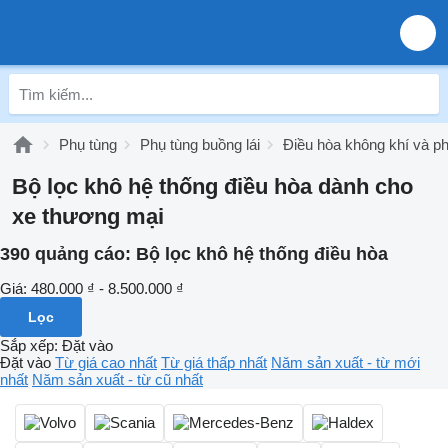
Phụ tùng
Phụ tùng buồng lái
Điều hòa không khí và ph
Bộ lọc khô hệ thống điều hòa dành cho
xe thương mại
390 quảng cáo:
Bộ lọc khô hệ thống điều hòa
Giá:
480.000 ₫ - 8.500.000 ₫
Lọc
Sắp xếp
:
Đặt vào
Đặt vào
Từ giá cao nhất
Từ giá thấp nhất
Năm sản xuất - từ mới
nhất
Năm sản xuất - từ cũ nhất