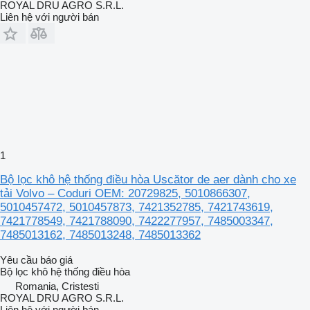
ROYAL DRU AGRO S.R.L.
Liên hệ với người bán
1
Bộ lọc khô hệ thống điều hòa Uscător de aer dành cho xe
tải Volvo – Coduri OEM: 20729825, 5010866307,
5010457472, 5010457873, 7421352785, 7421743619,
7421778549, 7421788090, 7422277957, 7485003347,
7485013162, 7485013248, 7485013362
Yêu cầu báo giá
Bộ lọc khô hệ thống điều hòa
Romania, Cristesti
ROYAL DRU AGRO S.R.L.
Liên hệ với người bán