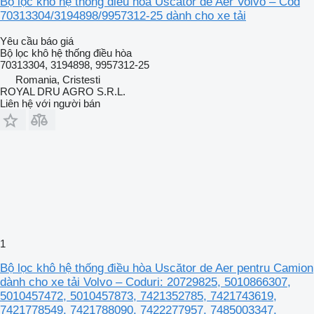
Bộ lọc khô hệ thống điều hòa Uscător de Aer Volvo – Cod
70313304/3194898/9957312-25 dành cho xe tải
Yêu cầu báo giá
Bộ lọc khô hệ thống điều hòa
70313304, 3194898, 9957312-25
Romania, Cristesti
ROYAL DRU AGRO S.R.L.
Liên hệ với người bán
1
Bộ lọc khô hệ thống điều hòa Uscător de Aer pentru Camion
dành cho xe tải Volvo – Coduri: 20729825, 5010866307,
5010457472, 5010457873, 7421352785, 7421743619,
7421778549, 7421788090, 7422277957, 7485003347,