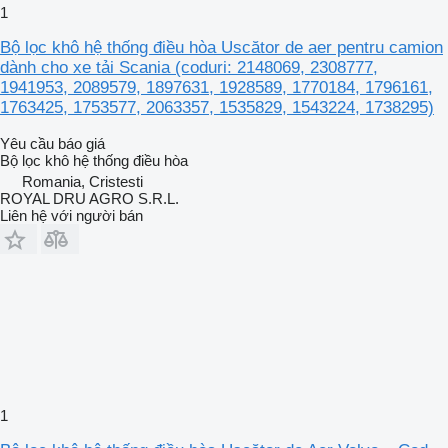
1
Bộ lọc khô hệ thống điều hòa Uscător de aer pentru camion
dành cho xe tải Scania (coduri: 2148069, 2308777,
1941953, 2089579, 1897631, 1928589, 1770184, 1796161,
1763425, 1753577, 2063357, 1535829, 1543224, 1738295)
Yêu cầu báo giá
Bộ lọc khô hệ thống điều hòa
Romania, Cristesti
ROYAL DRU AGRO S.R.L.
Liên hệ với người bán
1