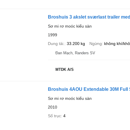
Broshuis 3 akslet sværlast trailer me
Sơ mi rơ moóc kiểu sàn
1999
Dung tải.
33.200 kg
Ngừng
không khí/khô
Đan Mạch, Randers SV
MTDK A/S
Broshuis 4AOU Extendable 30M Full 
Sơ mi rơ moóc kiểu sàn
2010
Số trục
4