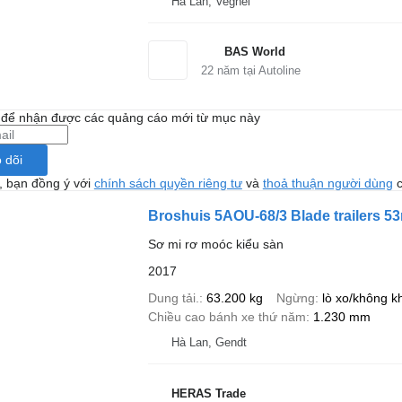
Hà Lan, Veghel
BAS World
22
năm tại Autoline
i để nhận được các quảng cáo mới từ mục này
 dõi
, bạn đồng ý với
chính sách quyền riêng tư
và
thoả thuận người dùng
c
Broshuis 5AOU-68/3 Blade trailers 5
Sơ mi rơ moóc kiểu sàn
2017
Dung tải.
63.200 kg
Ngừng
lò xo/không k
Chiều cao bánh xe thứ năm
1.230 mm
Hà Lan, Gendt
HERAS Trade