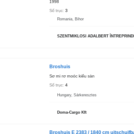
1998
Số trục
3
Romania, Bihor
SZENTMIKLOSI ADALBERT ÎNTREPRIND
Broshuis
Sơ mi rơ moóc kiểu sàn
Số trục
4
Hungary, Sárkeresztes
Doma-Cargo Kft
Broshuis E 2383 / 1840 cm uitschuifb