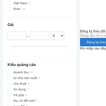
Việt Nam
khác
Hà Lan
Hungary
Giá
Romania
Đăng ký theo dõ
Ba Lan
–
Đan Mạch
Đăng ký theo
Đức
Khi nhấp vào đây
Kiểu quảng cáo
doanh thu
từ nhà sản xuất
cho thuê
tín dụng
trả góp
thu cũ đổi mới