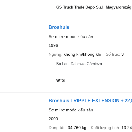
GS Truck Trade Depo S.r.l. Magyarországi
Broshuis
Sơ mi rơ moóc kiểu sàn
1996
Ngừng
không khí/không khí
Số trục
3
Ba Lan, Dąbrowa Górnicza
WTS
Broshuis TRIPPLE EXTENSION + 22
Sơ mi rơ moóc kiểu sàn
2000
Dung tải.
34.760 kg
Khối lượng tịnh
13.24