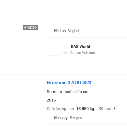
VIDEO
Hà Lan, Veghel
BAS World
22
năm tại Autoline
Broshuis 3 AOU 48/3
Sơ mi rơ moóc kiểu sàn
2016
Khối lượng tịnh
13.950 kg
Số trục
3
Hungary, Szeged