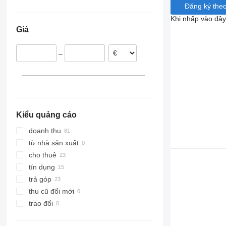
Đăng ký theo
Ba Lan
Khi nhấp vào đây
Romania
Giá
–
Kiểu quảng cáo
doanh thu
từ nhà sản xuất
cho thuê
tín dụng
trả góp
thu cũ đổi mới
trao đổi