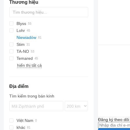
Thương hiệu
Blyss
Lohr
Jupiter
A Transporter
Niewiadów
Race Transporter
Eurolohr
Stim
T Transporter
Maxilohr
N-series
Pegasus
TA-NO
Temared
Formula
hiển thị tất cả
Trio
Car Flat
Uno
Universal
Địa điểm
Tìm kiếm trong bán kính
Đăng ký theo dõ
Việt Nam
khác