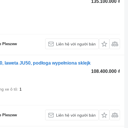
135.100.000 ₫
e Pleszew
Liên hệ với người bán
, laweta JU50, podłoga wypełniona sklejk
108.400.000 ₫
ng xe ô tô
1
e Pleszew
Liên hệ với người bán