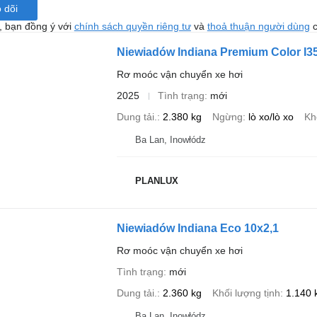
 dõi
, bạn đồng ý với
chính sách quyền riêng tư
và
thoả thuận người dùng
c
Niewiadów Indiana Premium Color I3
Rơ moóc vận chuyển xe hơi
2025
Tình trạng
mới
Dung tải.
2.380 kg
Ngừng
lò xo/lò xo
Kh
Ba Lan, Inowłódz
PLANLUX
Niewiadów Indiana Eco 10x2,1
Rơ moóc vận chuyển xe hơi
Tình trạng
mới
Dung tải.
2.360 kg
Khối lượng tịnh
1.140 
Ba Lan, Inowłódz