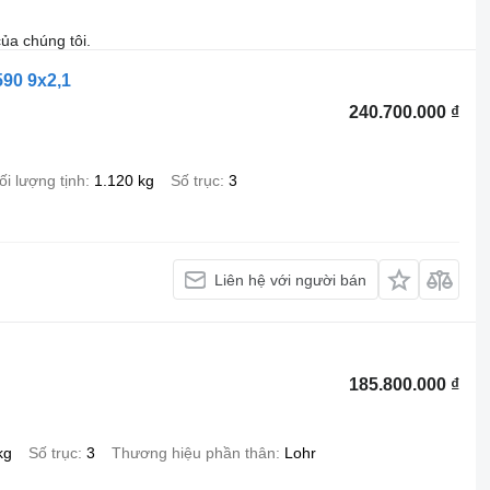
ủa chúng tôi.
590 9x2,1
240.700.000 ₫
ối lượng tịnh
1.120 kg
Số trục
3
Liên hệ với người bán
185.800.000 ₫
kg
Số trục
3
Thương hiệu phần thân
Lohr