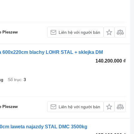
e Pleszew
Liên hệ với người bán
a 600x220cm blachy LOHR STAL + sklejka DM
140.200.000 ₫
kg
Số trục
3
e Pleszew
Liên hệ với người bán
10cm laweta najazdy STAL DMC 3500kg