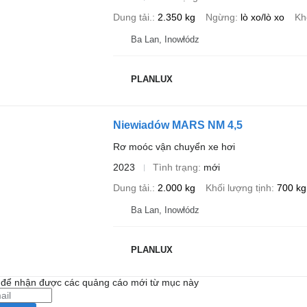
Dung tải.
2.350 kg
Ngừng
lò xo/lò xo
Kh
Ba Lan, Inowłódz
PLANLUX
Niewiadów MARS NM 4,5
Rơ moóc vận chuyển xe hơi
2023
Tình trạng
mới
Dung tải.
2.000 kg
Khối lượng tịnh
700 kg
Ba Lan, Inowłódz
PLANLUX
i để nhận được các quảng cáo mới từ mục này