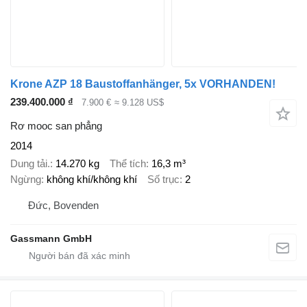
Krone AZP 18 Baustoffanhänger, 5x VORHANDEN!
239.400.000 ₫
7.900 €
≈ 9.128 US$
Rơ mooc san phẳng
2014
Dung tải.
14.270 kg
Thể tích
16,3 m³
Ngừng
không khí/không khí
Số trục
2
Đức, Bovenden
Gassmann GmbH