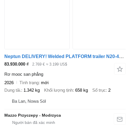
Neptun DELIVERY! Welded PLATFORM trailer N20-420, 420x215, 2000kg,GN242
83.930.000 ₫
2.769 €
≈ 3.199 US$
Rơ mooc san phẳng
2026
Tình trạng
mới
Dung tải.
1.342 kg
Khối lượng tịnh
658 kg
Số trục
2
Ba Lan, Nowa Sól
Mazzo Przyczepy - Modrzyca