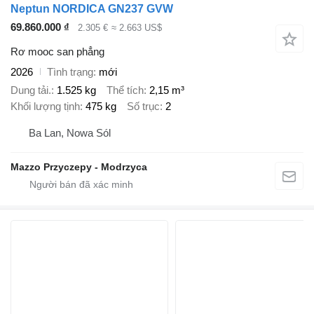
Neptun NORDICA GN237 GVW
69.860.000 ₫
2.305 €
≈ 2.663 US$
Rơ mooc san phẳng
2026
Tình trạng
mới
Dung tải.
1.525 kg
Thể tích
2,15 m³
Khối lượng tịnh
475 kg
Số trục
2
Ba Lan, Nowa Sól
Mazzo Przyczepy - Modrzyca