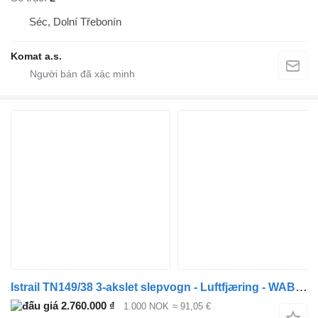
Séc, Dolní Třebonín
Komat a.s.
Istrail TN149/38 3-akslet slepvogn - Luftfjæring - WABCO EBS/ABS - 27 00
2.760.000 ₫
1.000 NOK
≈ 91,05 €