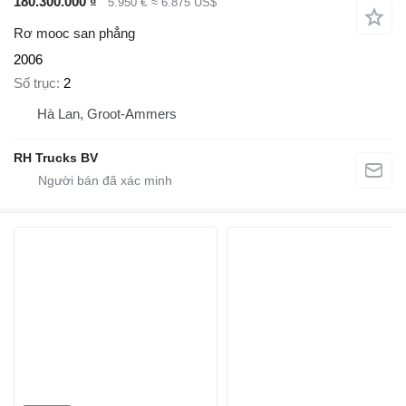
180.300.000 ₫
5.950 €
≈ 6.875 US$
Rơ mooc san phẳng
2006
Số trục
2
Hà Lan, Groot-Ammers
RH Trucks BV