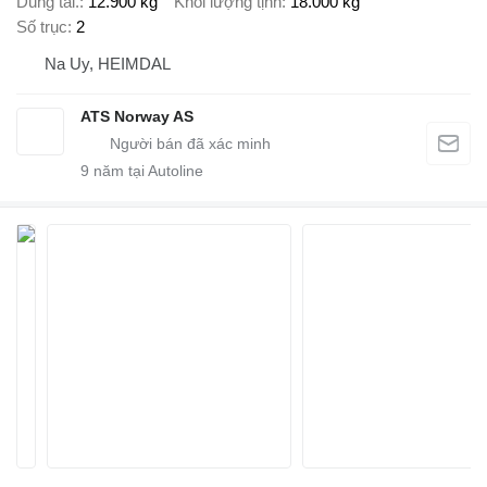
Dung tải.
12.900 kg
Khối lượng tịnh
18.000 kg
Số trục
2
Na Uy, HEIMDAL
ATS Norway AS
9
năm tại Autoline