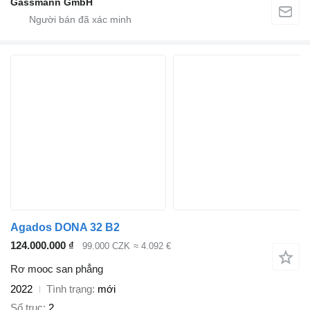
Gassmann GmbH
Agados DONA 32 B2
124.000.000 ₫
99.000 CZK
≈ 4.092 €
Rơ mooc san phẳng
2022
Tình trạng
mới
Số trục
2