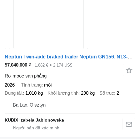
Neptun Twin-axle braked trailer Neptun GN156, N13-263 2 kps, GVW 1300kg
57.040.000 ₫
1.882 €
≈ 2.174 US$
Rơ mooc san phẳng
2026
Tình trạng
mới
Dung tải.
1.010 kg
Khối lượng tịnh
290 kg
Số trục
2
Ba Lan, Olsztyn
KUBIX Izabela Jablonowska