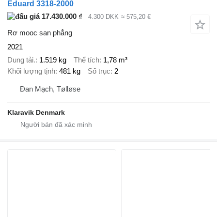
Eduard 3318-2000
17.430.000 ₫
4.300 DKK
≈ 575,20 €
Rơ mooc san phẳng
2021
Dung tải.
1.519 kg
Thể tích
1,78 m³
Khối lượng tịnh
481 kg
Số trục
2
Đan Mạch, Tølløse
Klaravik Denmark