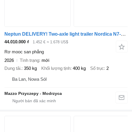
Neptun DELIVERY! Two-axle light trailer Nordica N7-320, 320x168, GN233
44.010.000 ₫
1.452 €
≈ 1.678 US$
Rơ mooc san phẳng
2026
Tình trạng
mới
Dung tải.
350 kg
Khối lượng tịnh
400 kg
Số trục
2
Ba Lan, Nowa Sól
Mazzo Przyczepy - Modrzyca