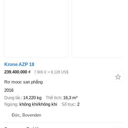
Krone AZP 18
239.400.000 ₫
7.900 €
≈ 9.128 US$
Rơ mooc san phẳng
2016
Dung tải.
14.220 kg
Thể tích
16,3 m³
Ngừng
không khí/không khí
Số trục
2
Đức, Bovenden