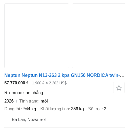
Neptun Neptun N13-263 2 kps GN156 NORDICA twin-axle trailer GVW 1300 kg
57.770.000 ₫
1.906 €
≈ 2.202 US$
Rơ mooc san phẳng
2026
Tình trạng
mới
Dung tải.
944 kg
Khối lượng tịnh
356 kg
Số trục
2
Ba Lan, Nowa Sól