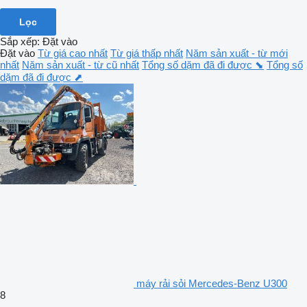
Lọc
Sắp xếp
:
Đặt vào
Đặt vào
Từ giá cao nhất
Từ giá thấp nhất
Năm sản xuất - từ mới
nhất
Năm sản xuất - từ cũ nhất
Tổng số dặm đã đi được ⬊
Tổng số
dặm đã đi được ⬈
máy rải sỏi Mercedes-Benz U300
8