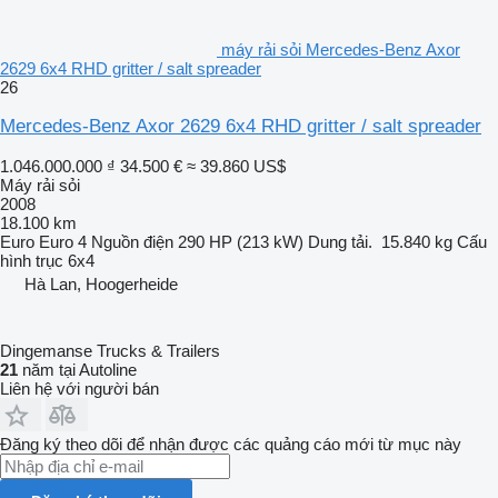
máy rải sỏi Mercedes-Benz Axor
2629 6x4 RHD gritter / salt spreader
26
Mercedes-Benz Axor 2629 6x4 RHD gritter / salt spreader
1.046.000.000 ₫
34.500 €
≈ 39.860 US$
Máy rải sỏi
2008
18.100 km
Euro
Euro 4
Nguồn điện
290 HP (213 kW)
Dung tải.
15.840 kg
Cấu
hình trục
6x4
Hà Lan, Hoogerheide
Dingemanse Trucks & Trailers
21
năm tại Autoline
Liên hệ với người bán
Đăng ký theo dõi để nhận được các quảng cáo mới từ mục này