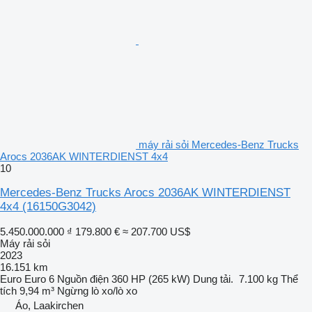
máy rải sỏi Mercedes-Benz Trucks
Arocs 2036AK WINTERDIENST 4x4
10
Mercedes-Benz Trucks Arocs 2036AK WINTERDIENST
4x4
(16150G3042)
5.450.000.000 ₫
179.800 €
≈ 207.700 US$
Máy rải sỏi
2023
16.151 km
Euro
Euro 6
Nguồn điện
360 HP (265 kW)
Dung tải.
7.100 kg
Thể
tích
9,94 m³
Ngừng
lò xo/lò xo
Áo, Laakirchen