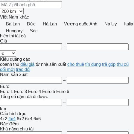
Việt Nam
khác
Ba Lan
Đức
Hà Lan
Vương quốc Anh
Na Uy
Italia
Hungary
Séc
hiển thị tất cả
Giá
–
Kiểu quảng cáo
doanh thu
đấu giá
từ nhà sản xuất
cho thuê
tín dụng
trả góp
thu cũ
đổi mới
trao đổi
Năm sản xuất
–
Euro
Euro 1
Euro 3
Euro 4
Euro 5
Euro 6
Tổng số dặm đã đi được
–
km
Cấu hình trục
4x2
4x4
6x2
6x4
6x6
Đặc điểm
Khả năng chịu tải