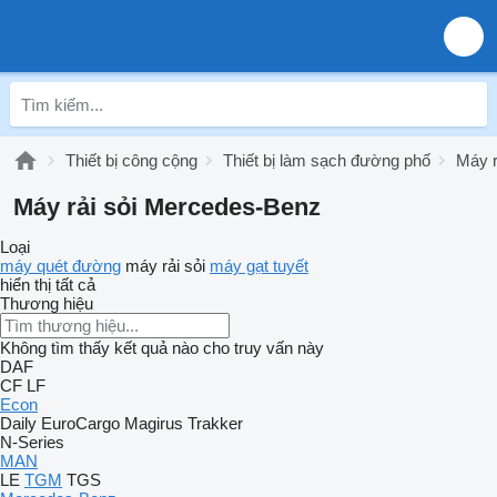
Thiết bị công cộng
Thiết bị làm sạch đường phố
Máy r
Máy rải sỏi Mercedes-Benz
Loại
máy quét đường
máy rải sỏi
máy gạt tuyết
hiển thị tất cả
Thương hiệu
Không tìm thấy kết quả nào cho truy vấn này
DAF
CF
LF
Econ
Daily
EuroCargo
Magirus
Trakker
N-Series
MAN
LE
TGM
TGS