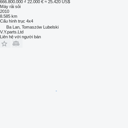
666.800.000 ₫
22.000 €
≈ 25.420 US$
Máy rải sỏi
2010
8.585 km
Cấu hình trục
4x4
Ba Lan, Tomaszów Lubelski
V.Y.parts.Ltd
Liên hệ với người bán