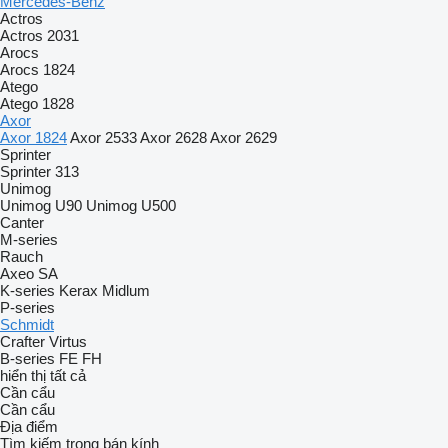
Mercedes-Benz
Actros
Actros 2031
Arocs
Arocs 1824
Atego
Atego 1828
Axor
Axor 1824
Axor 2533
Axor 2628
Axor 2629
Sprinter
Sprinter 313
Unimog
Unimog U90
Unimog U500
Canter
M-series
Rauch
Axeo
SA
K-series
Kerax
Midlum
P-series
Schmidt
Crafter
Virtus
B-series
FE
FH
hiển thị tất cả
Cần cẩu
Cần cẩu
Địa điểm
Tìm kiếm trong bán kính