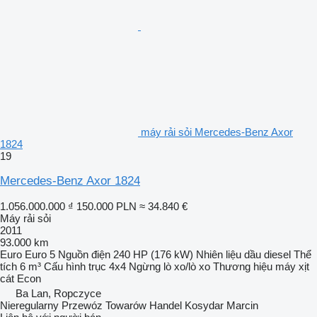
máy rải sỏi Mercedes-Benz Axor
1824
19
Mercedes-Benz Axor 1824
1.056.000.000 ₫
150.000 PLN
≈ 34.840 €
Máy rải sỏi
2011
93.000 km
Euro
Euro 5
Nguồn điện
240 HP (176 kW)
Nhiên liệu
dầu diesel
Thể
tích
6 m³
Cấu hình trục
4x4
Ngừng
lò xo/lò xo
Thương hiệu máy xịt
cát
Econ
Ba Lan, Ropczyce
Nieregularny Przewóz Towarów Handel Kosydar Marcin