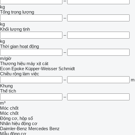
–
kg
Tổng trọng lượng
–
kg
Khối lượng tịnh
–
kg
Thời gian hoạt động
–
m/giờ
Thương hiệu máy xịt cát
Econ
Epoke
Küpper-Weisser
Schmidt
Chiều rộng làm việc
–
m
Khung
Thể tích
–
m³
Móc chốt
Móc chốt
Động cơ, hộp số
Nhãn hiệu động cơ
Daimler-Benz
Mercedes Benz
Mẫu động cơ