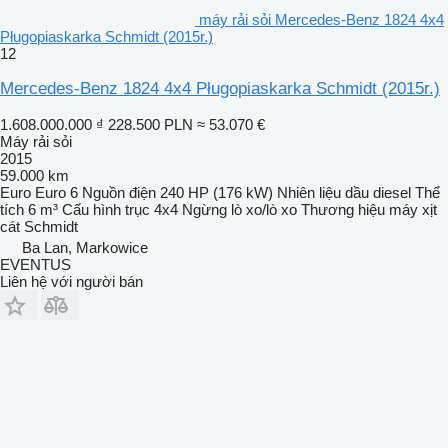
máy rải sỏi Mercedes-Benz 1824 4x4
Pługopiaskarka Schmidt (2015r.)
12
Mercedes-Benz 1824 4x4 Pługopiaskarka Schmidt (2015r.)
1.608.000.000 ₫
228.500 PLN
≈ 53.070 €
Máy rải sỏi
2015
59.000 km
Euro
Euro 6
Nguồn điện
240 HP (176 kW)
Nhiên liệu
dầu diesel
Thể
tích
6 m³
Cấu hình trục
4x4
Ngừng
lò xo/lò xo
Thương hiệu máy xịt
cát
Schmidt
Ba Lan, Markowice
EVENTUS
Liên hệ với người bán