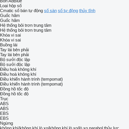
Bồn AdBlue
Loại hộp số
Cmatic
số bán tự động
số sàn
số tự động
thủy tĩnh
Guốc hãm
Guốc hãm
Hệ thống bôi trơn trung tâm
Hệ thống bôi trơn trung tâm
Khóa vi sai
Khóa vi sai
Buồng lái
Tay lái bên phải
Tay lái bên phải
Bộ sưởi độc lập
Bộ sưởi độc lập
Điều hoà không khí
Điều hoà không khí
Điều khiển hành trình (tempomat)
Điều khiển hành trình (tempomat)
Đồng hồ tốc độ
Đồng hồ tốc độ
Trục
ABS
ABS
EBS
EBS
Ngừng
không khí/không khí
lò xo/không khí
lò xo/lò xo
parabol
thủy lực