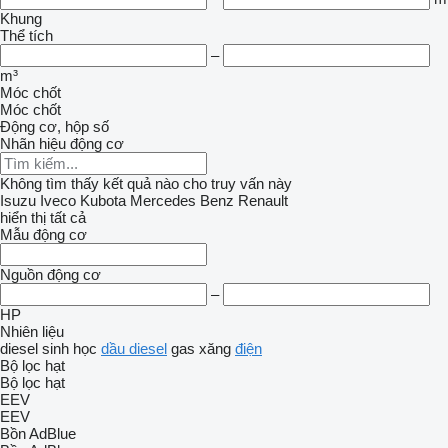
Khung
Thể tích
–
m³
Móc chốt
Móc chốt
Động cơ, hộp số
Nhãn hiệu động cơ
Không tìm thấy kết quả nào cho truy vấn này
Isuzu
Iveco
Kubota
Mercedes Benz
Renault
hiển thị tất cả
Mẫu động cơ
Nguồn động cơ
–
HP
Nhiên liệu
diesel sinh học
dầu diesel
gas
xăng
điện
Bộ lọc hạt
Bộ lọc hạt
EEV
EEV
Bồn AdBlue