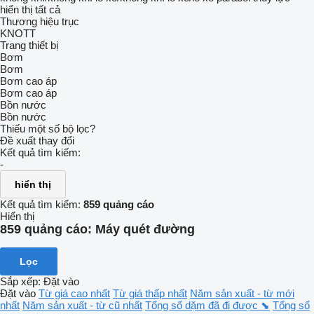
hiển thị tất cả
Thương hiệu trục
KNOTT
Trang thiết bị
Bơm
Bơm
Bơm cao áp
Bơm cao áp
Bồn nước
Bồn nước
Thiếu một số bộ lọc?
Đề xuất thay đổi
Kết quả tìm kiếm:
-
hiển thị
Kết quả tìm kiếm:
859 quảng cáo
Hiển thị
859 quảng cáo:
Máy quét đường
Lọc
Sắp xếp
:
Đặt vào
Đặt vào
Từ giá cao nhất
Từ giá thấp nhất
Năm sản xuất - từ mới
nhất
Năm sản xuất - từ cũ nhất
Tổng số dặm đã đi được ⬊
Tổng số