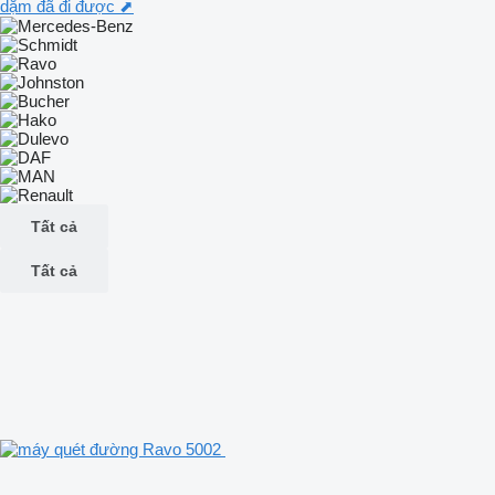
dặm đã đi được ⬈
Tất cả
Tất cả