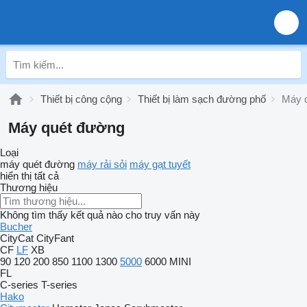
Thiết bị công cộng
Thiết bị làm sạch đường phố
Máy 
Máy quét đường
Loại
máy quét đường
máy rải sỏi
máy gạt tuyết
hiển thị tất cả
Thương hiệu
Không tìm thấy kết quả nào cho truy vấn này
Bucher
CityCat
CityFant
CF
LF
XB
90
120
200
850
1100
1300
5000
6000
MINI
FL
C-series
T-series
Hako