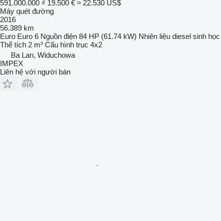
591.000.000 ₫
19.500 €
≈ 22.530 US$
Máy quét đường
2016
56.389 km
Euro
Euro 6
Nguồn điện
84 HP (61.74 kW)
Nhiên liệu
diesel sinh học
Thể tích
2 m³
Cấu hình trục
4x2
Ba Lan, Widuchowa
IMPEX
Liên hệ với người bán