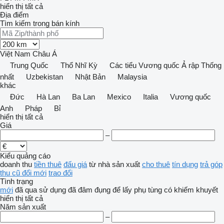
hiển thị tất cả
Địa điểm
Tìm kiếm trong bán kính
Việt Nam
Châu Á
Trung Quốc
Thổ Nhĩ Kỳ
Các tiểu Vương quốc Ả rập Thống
nhất
Uzbekistan
Nhật Bản
Malaysia
khác
Đức
Hà Lan
Ba Lan
Mexico
Italia
Vương quốc
Anh
Pháp
Bỉ
hiển thị tất cả
Giá
–
Kiểu quảng cáo
doanh thu
tiền thuê
đấu giá
từ nhà sản xuất
cho thuê
tín dụng
trả góp
thu cũ đổi mới
trao đổi
Tình trạng
mới
đã qua sử dụng
đã đâm đụng
để lấy phụ tùng
có khiếm khuyết
hiển thị tất cả
Năm sản xuất
–