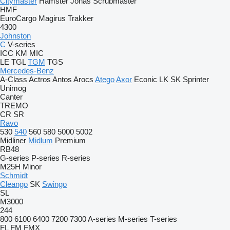
Citymaster
Hamster
Jonas
Scrubmaster
HMF
EuroCargo
Magirus
Trakker
4300
Johnston
C
V-series
ICC
KM
MIC
LE
TGL
TGM
TGS
Mercedes-Benz
A-Class
Actros
Antos
Arocs
Atego
Axor
Econic
LK
SK
Sprinter
Unimog
Canter
TREMO
CR
SR
Ravo
530
540
560
580
5000
5002
Midliner
Midlum
Premium
RB48
G-series
P-series
R-series
M25H
Minor
Schmidt
Cleango
SK
Swingo
SL
M3000
244
800
6100
6400
7200
7300
A-series
M-series
T-series
FL
FM
FMX