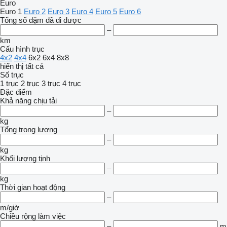
Euro
Euro 1
Euro 2
Euro 3
Euro 4
Euro 5
Euro 6
Tổng số dặm đã đi được
–
km
Cấu hình trục
4x2
4x4
6x2
6x4
8x8
hiển thị tất cả
Số trục
1 trục
2 trục
3 trục
4 trục
Đặc điểm
Khả năng chịu tải
–
kg
Tổng trọng lượng
–
kg
Khối lượng tịnh
–
kg
Thời gian hoạt động
–
m/giờ
Chiều rộng làm việc
–
m