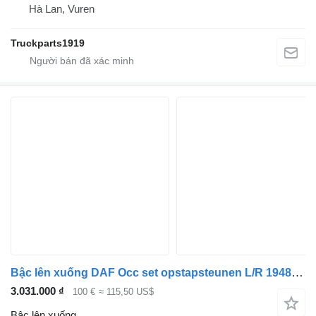
Hà Lan, Vuren
Truckparts1919
Bậc lên xuống DAF Occ set opstapsteunen L/R 1948151 dành cho xe tải
3.031.000 ₫
100 €
≈ 115,50 US$
Bậc lên xuống