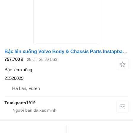
Bậc lên xuống Volvo Body & Chassis Parts Instapbak Li 21520029 dành cho xe tải
757.700 ₫
25 €
≈ 28,89 US$
Bậc lên xuống
21520029
Hà Lan, Vuren
Truckparts1919