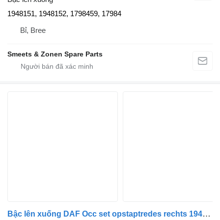
1948151, 1948152, 1798459, 17984
Bỉ, Bree
Smeets & Zonen Spare Parts
Bậc lên xuống DAF Occ set opstaptredes rechts 1945950, 1835081 dành cho xe tải