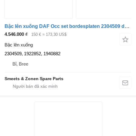
Bậc lên xuống DAF Occ set bordesplaten 2304509 dành cho xe tải
4.546.000 ₫
150 €
≈ 173,30 US$
Bậc lên xuống
2304509, 1922852, 1940882
Bỉ, Bree
Smeets & Zonen Spare Parts