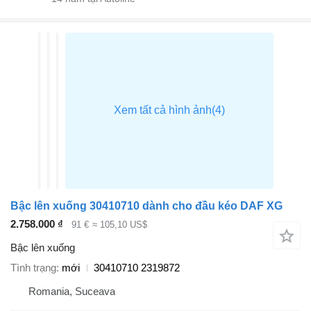
Bậc lên xuống 30410710 dành cho đầu kéo DAF XG
2.758.000 ₫
91 €
≈ 105,10 US$
Bậc lên xuống
Tình trạng
mới
30410710 2319872
Romania, Suceava