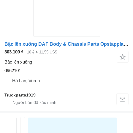
Bậc lên xuống DAF Body & Chassis Parts Opstapplaat 0962101 dành cho xe tải
303.100 ₫
10 €
≈ 11,55 US$
Bậc lên xuống
0962101
Hà Lan, Vuren
Truckparts1919