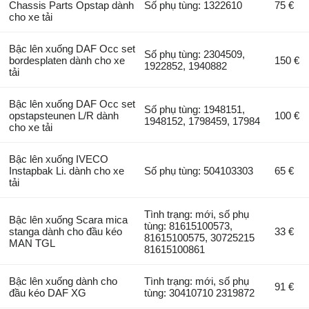
Chassis Parts Opstap dành
Số phụ tùng: 1322610
75 €
cho xe tải
Bậc lên xuống DAF Occ set
Số phụ tùng: 2304509,
bordesplaten dành cho xe
150 €
1922852, 1940882
tải
Bậc lên xuống DAF Occ set
Số phụ tùng: 1948151,
opstapsteunen L/R dành
100 €
1948152, 1798459, 17984
cho xe tải
Bậc lên xuống IVECO
Instapbak Li. dành cho xe
Số phụ tùng: 504103303
65 €
tải
Tình trạng: mới, số phụ
Bậc lên xuống Scara mica
tùng: 81615100573,
stanga dành cho đầu kéo
33 €
81615100575, 30725215
MAN TGL
81615100861
Bậc lên xuống dành cho
Tình trạng: mới, số phụ
91 €
đầu kéo DAF XG
tùng: 30410710 2319872