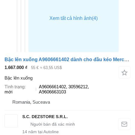
Bậc lên xuống A9606661402 dành cho đầu kéo Mercedes-Benz ACTROS MP4
1.667.000 ₫
55 €
≈ 63,55 US$
Bậc lên xuống
Tình trạng
A9606661402, 30596212,
mới
A9606663103
Romania, Suceava
S.C. DEZSTORE S.R.L.
14
năm tại Autoline