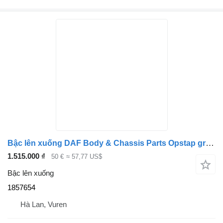
Bậc lên xuống DAF Body & Chassis Parts Opstap grill Li. + Re. 106 1857654 dành cho xe tải
1.515.000 ₫
50 €
≈ 57,77 US$
Bậc lên xuống
1857654
Hà Lan, Vuren