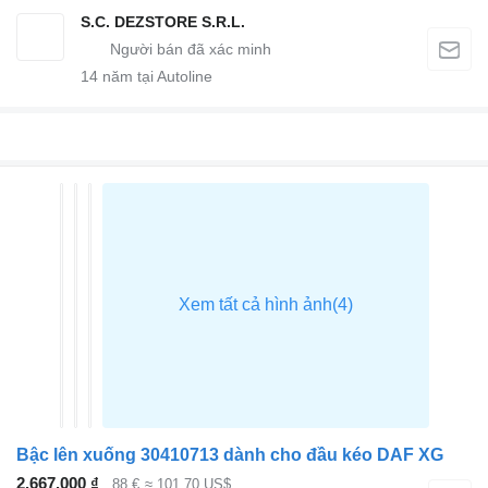
S.C. DEZSTORE S.R.L.
14
năm tại Autoline
Bậc lên xuống 30410713 dành cho đầu kéo DAF XG
2.667.000 ₫
88 €
≈ 101,70 US$