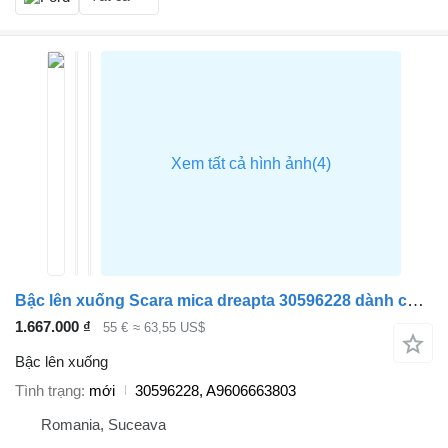
Bậc lên xuống Scara mica dreapta 30596228 dành cho đầu kéo Mercedes-Benz ACTROS MP4
1.667.000 ₫
55 €
≈ 63,55 US$
Bậc lên xuống
Tình trạng
mới
30596228, A9606663803
Romania, Suceava