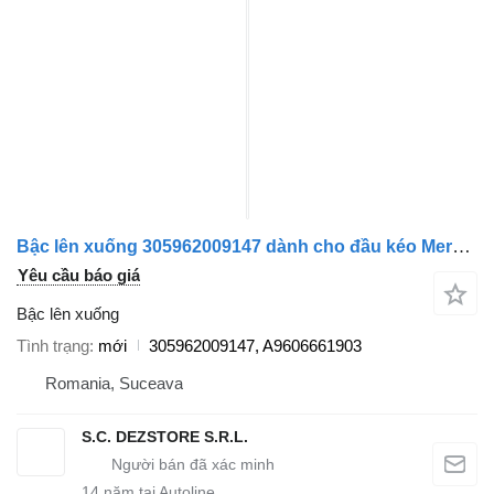
Bậc lên xuống 305962009147 dành cho đầu kéo Mercedes-Benz ACTROS MP4
Yêu cầu báo giá
Bậc lên xuống
Tình trạng
mới
305962009147, A9606661903
Romania, Suceava
S.C. DEZSTORE S.R.L.
14
năm tại Autoline