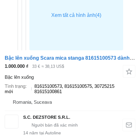
Bậc lên xuống Scara mica stanga 81615100573 dành cho đầu kéo MAN TGL
1.000.000 ₫
33 €
≈ 38,13 US$
Bậc lên xuống
Tình trạng
81615100573, 81615100575, 30725215
mới
81615100861
Romania, Suceava
S.C. DEZSTORE S.R.L.
14
năm tại Autoline