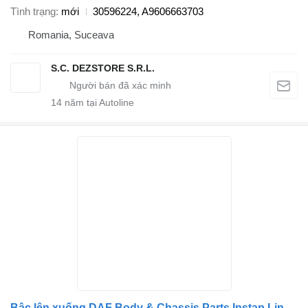
Tình trạng
mới
30596224, A9606663703
Romania, Suceava
S.C. DEZSTORE S.R.L.
14
năm tại Autoline
Bậc lên xuống DAF Body & Chassis Parts Instap Links XD 2344614 dành cho xe tải