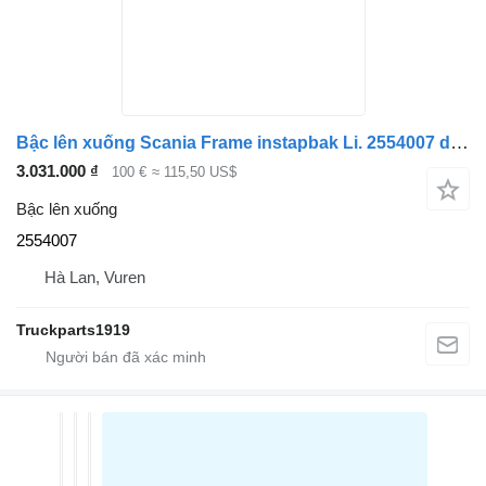
Bậc lên xuống Scania Frame instapbak Li. 2554007 dành cho xe tải
3.031.000 ₫
100 €
≈ 115,50 US$
Bậc lên xuống
2554007
Hà Lan, Vuren
Truckparts1919