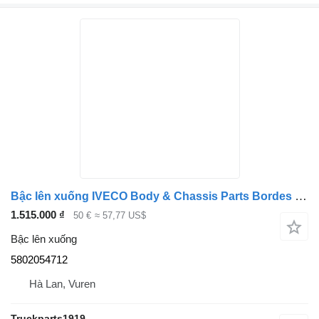
Bậc lên xuống IVECO Body & Chassis Parts Bordes 5802054712 dành cho xe tải
1.515.000 ₫
50 €
≈ 57,77 US$
Bậc lên xuống
5802054712
Hà Lan, Vuren
Truckparts1919