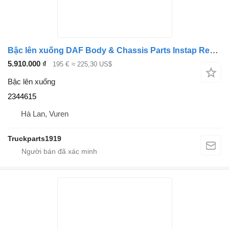
Bậc lên xuống DAF Body & Chassis Parts Instap Rechts XD 2344615 dành cho xe tải
5.910.000 ₫
195 €
≈ 225,30 US$
Bậc lên xuống
2344615
Hà Lan, Vuren
Truckparts1919