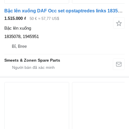
Bậc lên xuống DAF Occ set opstaptredes links 1835078, 1945951 dành cho xe tải
1.515.000 ₫
50 €
≈ 57,77 US$
Bậc lên xuống
1835078, 1945951
Bỉ, Bree
Smeets & Zonen Spare Parts