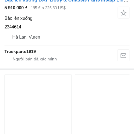
5.910.000 ₫
195 €
≈ 225,30 US$
Bậc lên xuống
2344614
Hà Lan, Vuren
Truckparts1919