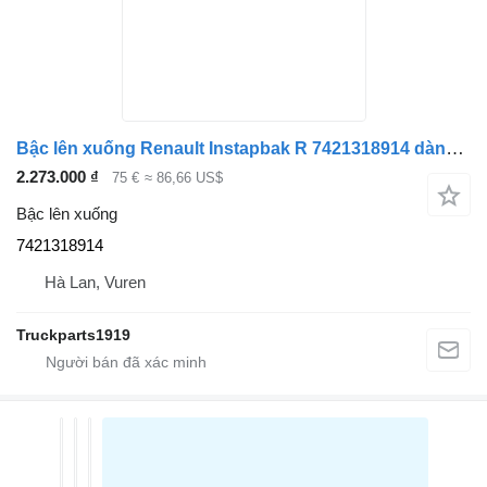
Bậc lên xuống Renault Instapbak R 7421318914 dành cho xe tải
2.273.000 ₫
75 €
≈ 86,66 US$
Bậc lên xuống
7421318914
Hà Lan, Vuren
Truckparts1919