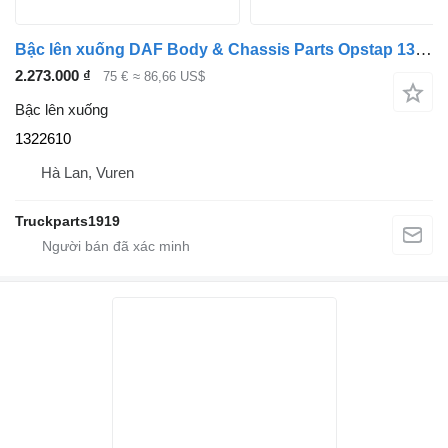
Bậc lên xuống DAF Body & Chassis Parts Opstap 1322610 dành cho xe tải
2.273.000 ₫
75 €
≈ 86,66 US$
Bậc lên xuống
1322610
Hà Lan, Vuren
Truckparts1919