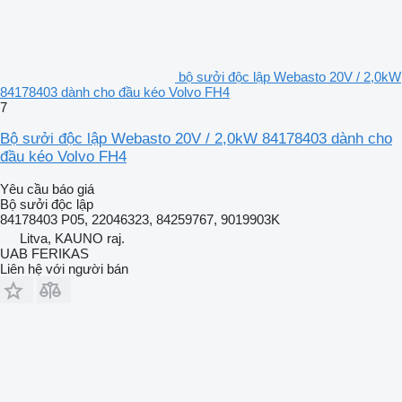
bộ sưởi độc lập Webasto 20V / 2,0kW
84178403 dành cho đầu kéo Volvo FH4
7
Bộ sưởi độc lập Webasto 20V / 2,0kW 84178403 dành cho
đầu kéo Volvo FH4
Yêu cầu báo giá
Bộ sưởi độc lập
84178403 P05, 22046323, 84259767, 9019903K
Litva, KAUNO raj.
UAB FERIKAS
Liên hệ với người bán