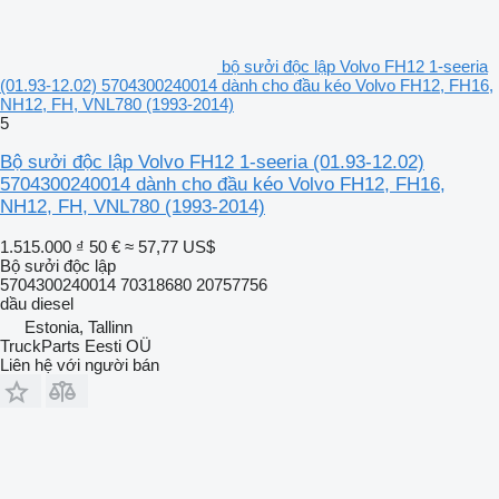
bộ sưởi độc lập Volvo FH12 1-seeria
(01.93-12.02) 5704300240014 dành cho đầu kéo Volvo FH12, FH16,
NH12, FH, VNL780 (1993-2014)
5
Bộ sưởi độc lập Volvo FH12 1-seeria (01.93-12.02)
5704300240014 dành cho đầu kéo Volvo FH12, FH16,
NH12, FH, VNL780 (1993-2014)
1.515.000 ₫
50 €
≈ 57,77 US$
Bộ sưởi độc lập
5704300240014 70318680 20757756
dầu diesel
Estonia, Tallinn
TruckParts Eesti OÜ
Liên hệ với người bán