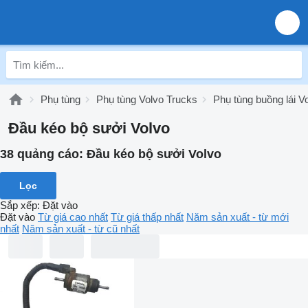
Phụ tùng
Phụ tùng Volvo Trucks
Phụ tùng buồng lái V
Đầu kéo bộ sưởi Volvo
38 quảng cáo:
Đầu kéo bộ sưởi Volvo
Lọc
Sắp xếp
:
Đặt vào
Đặt vào
Từ giá cao nhất
Từ giá thấp nhất
Năm sản xuất - từ mới
nhất
Năm sản xuất - từ cũ nhất