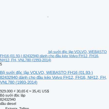
bộ sưởi độc lập VOLVO, WEBASTO
FH16 (01.93-) 82432940 dành cho đầu kéo Volvo FH12, FH16,
NH12, FH, VNL780 (1993-2014)
5
Bộ sưởi độc lập VOLVO, WEBASTO FH16 (01.93-)
82432940 dành cho đầu kéo Volvo FH12, FH16, NH12, FH,
VNL780 (1993-2014)
929.000 ₫
30,65 €
≈ 35,41 US$
Bộ sưởi độc lập
82432940
dầu diesel
Estonia, Tallinn