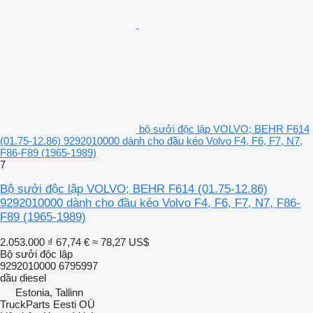
bộ sưởi độc lập VOLVO; BEHR F614
(01.75-12.86) 9292010000 dành cho đầu kéo Volvo F4, F6, F7, N7,
F86-F89 (1965-1989)
7
Bộ sưởi độc lập VOLVO; BEHR F614 (01.75-12.86)
9292010000 dành cho đầu kéo Volvo F4, F6, F7, N7, F86-
F89 (1965-1989)
2.053.000 ₫
67,74 €
≈ 78,27 US$
Bộ sưởi độc lập
9292010000 6795997
dầu diesel
Estonia, Tallinn
TruckParts Eesti OÜ