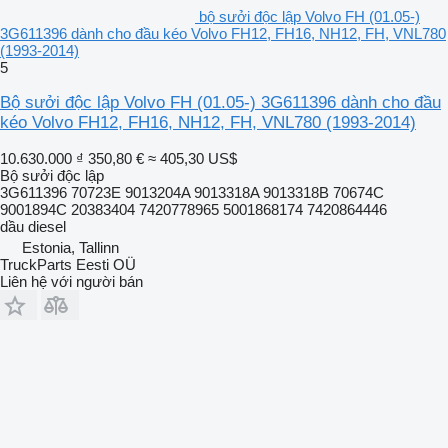
bộ sưởi độc lập Volvo FH (01.05-)
3G611396 dành cho đầu kéo Volvo FH12, FH16, NH12, FH, VNL780
(1993-2014)
5
Bộ sưởi độc lập Volvo FH (01.05-) 3G611396 dành cho đầu
kéo Volvo FH12, FH16, NH12, FH, VNL780 (1993-2014)
10.630.000 ₫
350,80 €
≈ 405,30 US$
Bộ sưởi độc lập
3G611396 70723E 9013204A 9013318A 9013318B 70674C
9001894С 20383404 7420778965 5001868174 7420864446
dầu diesel
Estonia, Tallinn
TruckParts Eesti OÜ
Liên hệ với người bán