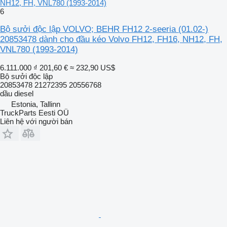
NH12, FH, VNL780 (1993-2014)
6
Bộ sưởi độc lập VOLVO; BEHR FH12 2-seeria (01.02-)
20853478 dành cho đầu kéo Volvo FH12, FH16, NH12, FH,
VNL780 (1993-2014)
6.111.000 ₫
201,60 €
≈ 232,90 US$
Bộ sưởi độc lập
20853478 21272395 20556768
dầu diesel
Estonia, Tallinn
TruckParts Eesti OÜ
Liên hệ với người bán