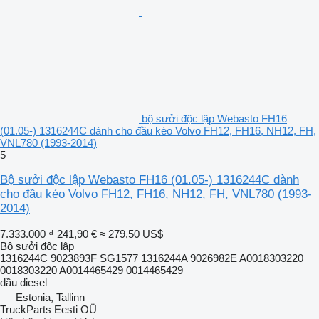
bộ sưởi độc lập Webasto FH16
(01.05-) 1316244C dành cho đầu kéo Volvo FH12, FH16, NH12, FH,
VNL780 (1993-2014)
5
Bộ sưởi độc lập Webasto FH16 (01.05-) 1316244C dành
cho đầu kéo Volvo FH12, FH16, NH12, FH, VNL780 (1993-
2014)
7.333.000 ₫
241,90 €
≈ 279,50 US$
Bộ sưởi độc lập
1316244C 9023893F SG1577 1316244A 9026982E A0018303220
0018303220 A0014465429 0014465429
dầu diesel
Estonia, Tallinn
TruckParts Eesti OÜ