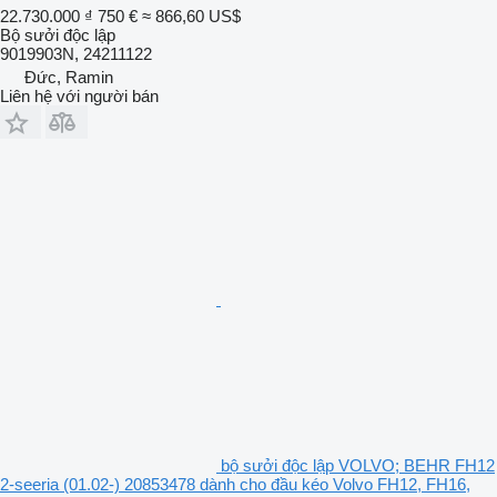
22.730.000 ₫
750 €
≈ 866,60 US$
Bộ sưởi độc lập
9019903N, 24211122
Đức, Ramin
Liên hệ với người bán
bộ sưởi độc lập VOLVO; BEHR FH12
2-seeria (01.02-) 20853478 dành cho đầu kéo Volvo FH12, FH16,