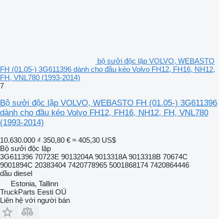
bộ sưởi độc lập VOLVO, WEBASTO
FH (01.05-) 3G611396 dành cho đầu kéo Volvo FH12, FH16, NH12,
FH, VNL780 (1993-2014)
7
Bộ sưởi độc lập VOLVO, WEBASTO FH (01.05-) 3G611396
dành cho đầu kéo Volvo FH12, FH16, NH12, FH, VNL780
(1993-2014)
10.630.000 ₫
350,80 €
≈ 405,30 US$
Bộ sưởi độc lập
3G611396 70723E 9013204A 9013318A 9013318B 70674C
9001894С 20383404 7420778965 5001868174 7420864446
dầu diesel
Estonia, Tallinn
TruckParts Eesti OÜ
Liên hệ với người bán