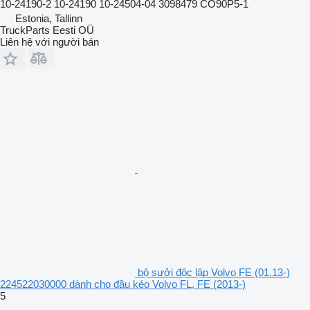
10-24190-2 10-24190 10-24504-04 3098479 CO90P5-1
Estonia, Tallinn
TruckParts Eesti OÜ
Liên hệ với người bán
bộ sưởi độc lập Volvo FE (01.13-)
224522030000 dành cho đầu kéo Volvo FL, FE (2013-)
5