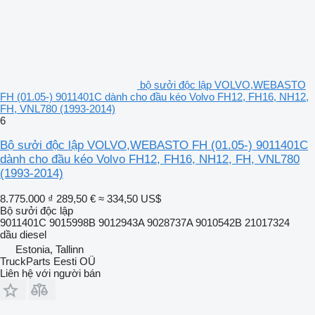
bộ sưởi độc lập VOLVO,WEBASTO
FH (01.05-) 9011401C dành cho đầu kéo Volvo FH12, FH16, NH12,
FH, VNL780 (1993-2014)
6
Bộ sưởi độc lập VOLVO,WEBASTO FH (01.05-) 9011401C
dành cho đầu kéo Volvo FH12, FH16, NH12, FH, VNL780
(1993-2014)
8.775.000 ₫
289,50 €
≈ 334,50 US$
Bộ sưởi độc lập
9011401C 9015998B 9012943A 9028737A 9010542B 21017324
dầu diesel
Estonia, Tallinn
TruckParts Eesti OÜ
Liên hệ với người bán