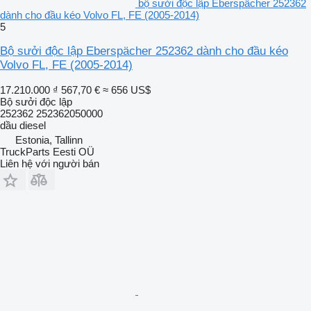
bộ sưởi độc lập Eberspächer 252362
dành cho đầu kéo Volvo FL, FE (2005-2014)
5
Bộ sưởi độc lập Eberspächer 252362 dành cho đầu kéo
Volvo FL, FE (2005-2014)
17.210.000 ₫
567,70 €
≈ 656 US$
Bộ sưởi độc lập
252362 252362050000
dầu diesel
Estonia, Tallinn
TruckParts Eesti OÜ
Liên hệ với người bán