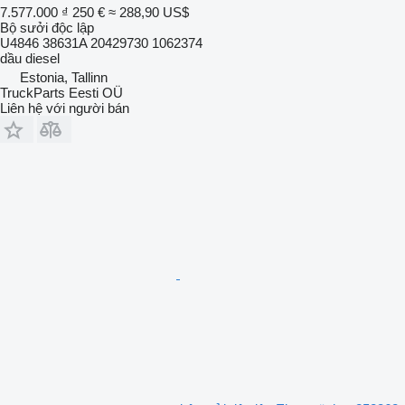
7.577.000 ₫
250 €
≈ 288,90 US$
Bộ sưởi độc lập
U4846 38631A 20429730 1062374
dầu diesel
Estonia, Tallinn
TruckParts Eesti OÜ
Liên hệ với người bán