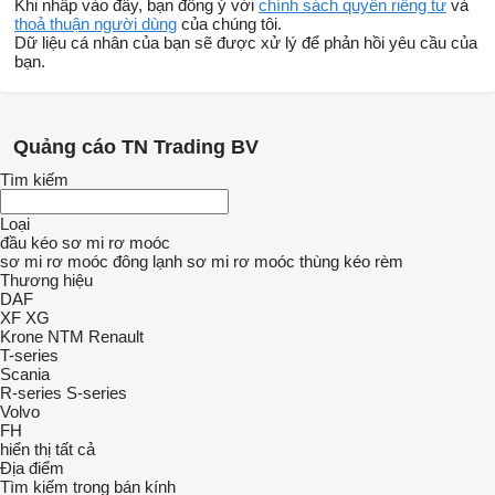
Khi nhấp vào đây, bạn đồng ý với
chính sách quyền riêng tư
và
thoả thuận người dùng
của chúng tôi.
Dữ liệu cá nhân của bạn sẽ được xử lý để phản hồi yêu cầu của
bạn.
Quảng cáo TN Trading BV
Tìm kiếm
Loại
đầu kéo
sơ mi rơ moóc
sơ mi rơ moóc đông lạnh
sơ mi rơ moóc thùng kéo rèm
Thương hiệu
DAF
XF
XG
Krone
NTM
Renault
T-series
Scania
R-series
S-series
Volvo
FH
hiển thị tất cả
Địa điểm
Tìm kiếm trong bán kính