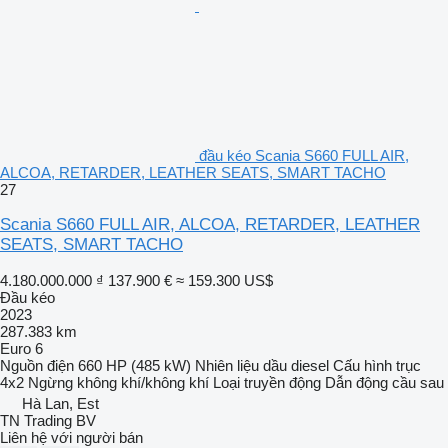
đầu kéo Scania S660 FULL AIR,
ALCOA, RETARDER, LEATHER SEATS, SMART TACHO
27
Scania S660 FULL AIR, ALCOA, RETARDER, LEATHER
SEATS, SMART TACHO
4.180.000.000 ₫
137.900 €
≈ 159.300 US$
Đầu kéo
2023
287.383 km
Euro 6
Nguồn điện
660 HP (485 kW)
Nhiên liệu
dầu diesel
Cấu hình trục
4x2
Ngừng
không khí/không khí
Loại truyền động
Dẫn động cầu sau
Hà Lan, Est
TN Trading BV
Liên hệ với người bán