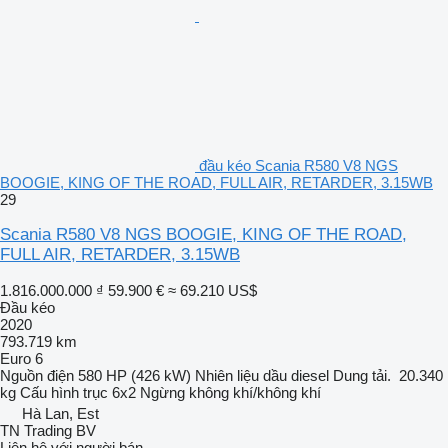
đầu kéo Scania R580 V8 NGS
BOOGIE, KING OF THE ROAD, FULL AIR, RETARDER, 3.15WB
29
Scania R580 V8 NGS BOOGIE, KING OF THE ROAD,
FULL AIR, RETARDER, 3.15WB
1.816.000.000 ₫
59.900 €
≈ 69.210 US$
Đầu kéo
2020
793.719 km
Euro 6
Nguồn điện
580 HP (426 kW)
Nhiên liệu
dầu diesel
Dung tải.
20.340
kg
Cấu hình trục
6x2
Ngừng
không khí/không khí
Hà Lan, Est
TN Trading BV
Liên hệ với người bán