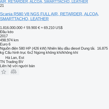
AIR, RETARDER, ALCOA, SMARTTACHO, LEATHER
21
Scania R580 V8 NGS FULL AIR, RETARDER, ALCOA,
SMARTTACHO, LEATHER
1.816.000.000 ₫
59.900 €
≈ 69.210 US$
Đầu kéo
2017
498.974 km
Euro 6
Nguồn điện
580 HP (426 kW)
Nhiên liệu
dầu diesel
Dung tải.
16.875
kg
Cấu hình trục
6x2
Ngừng
không khí/không khí
Hà Lan, Est
TN Trading BV
Liên hệ với người bán