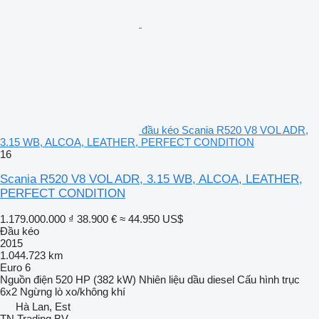
đầu kéo Scania R520 V8 VOL ADR,
3.15 WB, ALCOA, LEATHER, PERFECT CONDITION
16
Scania R520 V8 VOL ADR, 3.15 WB, ALCOA, LEATHER,
PERFECT CONDITION
1.179.000.000 ₫
38.900 €
≈ 44.950 US$
Đầu kéo
2015
1.044.723 km
Euro 6
Nguồn điện
520 HP (382 kW)
Nhiên liệu
dầu diesel
Cấu hình trục
6x2
Ngừng
lò xo/không khí
Hà Lan, Est
TN Trading BV