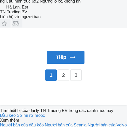
kg
Cấu hình trục
6x2
Ngừng
lò xo/không khí
Hà Lan, Est
TN Trading BV
Liên hệ với người bán
Tiếp
2
3
1
Tìm thiết bị của đại lý TN Trading BV trong các danh mục này
Đầu kéo
Sơ mi rơ moóc
Xem thêm
Người bán của đầu kéo
Người bán của Scania
Người bán của Volvo