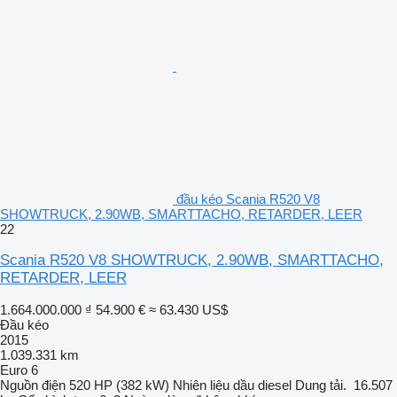
đầu kéo Scania R520 V8
SHOWTRUCK, 2.90WB, SMARTTACHO, RETARDER, LEER
22
Scania R520 V8 SHOWTRUCK, 2.90WB, SMARTTACHO,
RETARDER, LEER
1.664.000.000 ₫
54.900 €
≈ 63.430 US$
Đầu kéo
2015
1.039.331 km
Euro 6
Nguồn điện
520 HP (382 kW)
Nhiên liệu
dầu diesel
Dung tải.
16.507