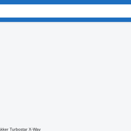
akker
Turbostar
X-Way