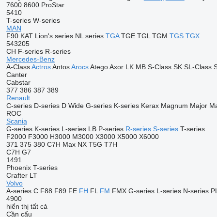
7600
8600
ProStar
5410
T-series
W-series
MAN
F90
KAT
Lion's series
NL series
TGA
TGE
TGL
TGM
TGS
TGX
543205
CH
F-series
R-series
Mercedes-Benz
A-Class
Actros
Antos
Arocs
Atego
Axor
LK
MB
S-Class
SK
SL-Class
S
Canter
Cabstar
377
386
387
389
Renault
C-series
D-series
D Wide
G-series
K-series
Kerax
Magnum
Major
M
ROC
Scania
G-series
K-series
L-series
LB
P-series
R-series
S-series
T-series
F2000
F3000
H3000
M3000
X3000
X5000
X6000
371
375
380
C7H
Max
NX
T5G
T7H
C7H
G7
1491
Phoenix
T-series
Crafter
LT
Volvo
A-series
C
F88
F89
FE
FH
FL
FM
FMX
G-series
L-series
N-series
P
4900
hiển thị tất cả
Cần cẩu