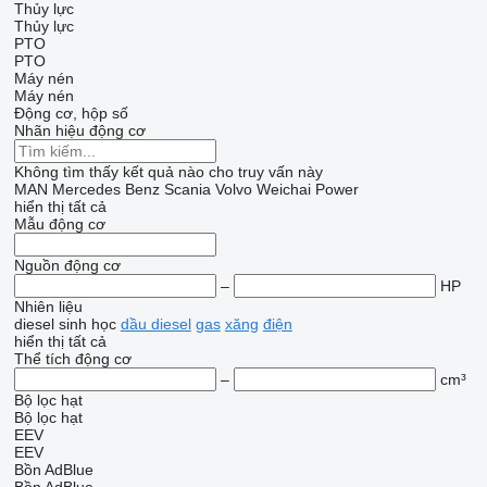
Thủy lực
Thủy lực
PTO
PTO
Máy nén
Máy nén
Động cơ, hộp số
Nhãn hiệu động cơ
Không tìm thấy kết quả nào cho truy vấn này
MAN
Mercedes Benz
Scania
Volvo
Weichai Power
hiển thị tất cả
Mẫu động cơ
Nguồn động cơ
–
HP
Nhiên liệu
diesel sinh học
dầu diesel
gas
xăng
điện
hiển thị tất cả
Thể tích động cơ
–
cm³
Bộ lọc hạt
Bộ lọc hạt
EEV
EEV
Bồn AdBlue