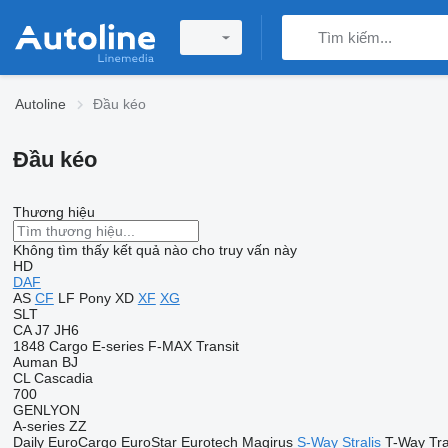
Autoline
Đầu kéo
Đầu kéo
Thương hiệu
Không tìm thấy kết quả nào cho truy vấn này
HD
DAF
AS
CF
LF
Pony
XD
XF
XG
SLT
CA
J7
JH6
1848
Cargo
E-series
F-MAX
Transit
Auman
BJ
CL
Cascadia
700
GENLYON
A-series
ZZ
Daily
EuroCargo
EuroStar
Eurotech
Magirus
S-Way
Stralis
T-Way
Tr