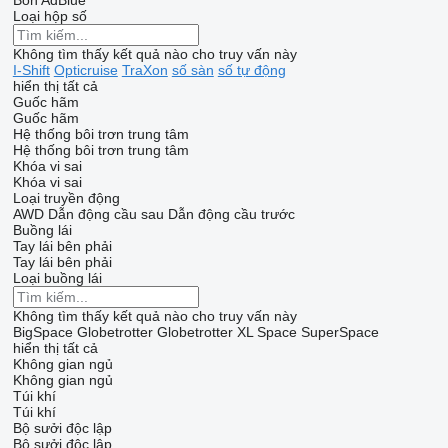
Bồn AdBlue
Loại hộp số
Không tìm thấy kết quả nào cho truy vấn này
I-Shift
Opticruise
TraXon
số sàn
số tự động
hiển thị tất cả
Guốc hãm
Guốc hãm
Hệ thống bôi trơn trung tâm
Hệ thống bôi trơn trung tâm
Khóa vi sai
Khóa vi sai
Loại truyền động
AWD
Dẫn động cầu sau
Dẫn động cầu trước
Buồng lái
Tay lái bên phải
Tay lái bên phải
Loại buồng lái
Không tìm thấy kết quả nào cho truy vấn này
BigSpace
Globetrotter
Globetrotter XL
Space
SuperSpace
hiển thị tất cả
Không gian ngủ
Không gian ngủ
Túi khí
Túi khí
Bộ sưởi độc lập
Bộ sưởi độc lập