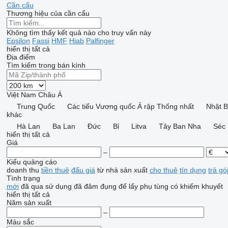
Cần cẩu
Thương hiệu của cần cẩu
Không tìm thấy kết quả nào cho truy vấn này
Epsilon
Fassi
HMF
Hiab
Palfinger
hiển thị tất cả
Địa điểm
Tìm kiếm trong bán kính
Việt Nam
Châu Á
Trung Quốc
Các tiểu Vương quốc Ả rập Thống nhất
Nhật 
khác
Hà Lan
Ba Lan
Đức
Bỉ
Litva
Tây Ban Nha
Séc
hiển thị tất cả
Giá
–
Kiểu quảng cáo
doanh thu
tiền thuê
đấu giá
từ nhà sản xuất
cho thuê
tín dụng
trả gó
Tình trạng
mới
đã qua sử dụng
đã đâm đụng
để lấy phụ tùng
có khiếm khuyết
hiển thị tất cả
Năm sản xuất
–
Màu sắc