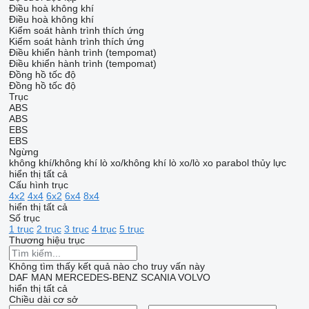
Điều hoà không khí
Điều hoà không khí
Kiểm soát hành trình thích ứng
Kiểm soát hành trình thích ứng
Điều khiển hành trình (tempomat)
Điều khiển hành trình (tempomat)
Đồng hồ tốc độ
Đồng hồ tốc độ
Trục
ABS
ABS
EBS
EBS
Ngừng
không khí/không khí
lò xo/không khí
lò xo/lò xo
parabol
thủy lực
hiển thị tất cả
Cấu hình trục
4x2
4x4
6x2
6x4
8x4
hiển thị tất cả
Số trục
1 trục
2 trục
3 trục
4 trục
5 trục
Thương hiệu trục
Không tìm thấy kết quả nào cho truy vấn này
DAF
MAN
MERCEDES-BENZ
SCANIA
VOLVO
hiển thị tất cả
Chiều dài cơ sở