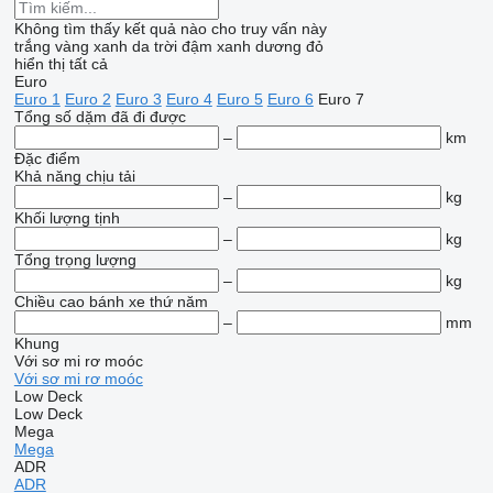
Không tìm thấy kết quả nào cho truy vấn này
trắng
vàng
xanh da trời đậm
xanh dương
đỏ
hiển thị tất cả
Euro
Euro 1
Euro 2
Euro 3
Euro 4
Euro 5
Euro 6
Euro 7
Tổng số dặm đã đi được
–
km
Đặc điểm
Khả năng chịu tải
–
kg
Khối lượng tịnh
–
kg
Tổng trọng lượng
–
kg
Chiều cao bánh xe thứ năm
–
mm
Khung
Với sơ mi rơ moóc
Với sơ mi rơ moóc
Low Deck
Low Deck
Mega
Mega
ADR
ADR