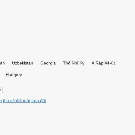
Bản
Uzbekistan
Georgia
Thổ Nhĩ Kỳ
Ả Rập Xê-út
Hungary
p
thu cũ đổi mới
trao đổi