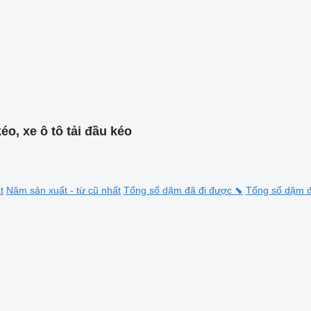
éo, xe ô tô tải đầu kéo
t
Năm sản xuất - từ cũ nhất
Tổng số dặm đã đi được ⬊
Tổng số dặm đ