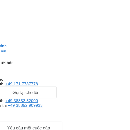
minh
 cáo
ười bán
ức
thị
+49 171 7787778
Gọi lại cho tôi
thị
+49 38852 52000
n thị
+49 38852 909933
Yêu cầu một cuộc gặp