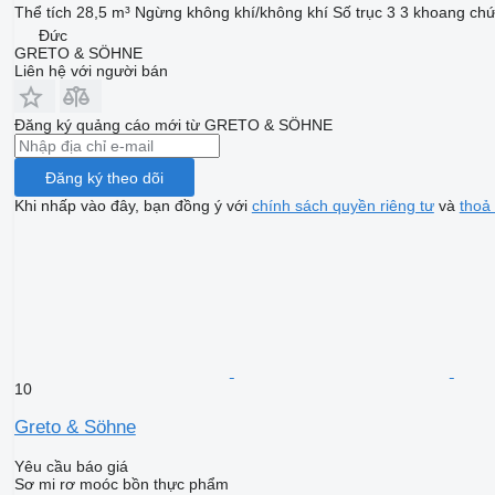
Thể tích
28,5 m³
Ngừng
không khí/không khí
Số trục
3
3 khoang ch
Đức
GRETO & SÖHNE
Liên hệ với người bán
Đăng ký quảng cáo mới từ GRETO & SÖHNE
Đăng ký theo dõi
Khi nhấp vào đây, bạn đồng ý với
chính sách quyền riêng tư
và
thoả
10
Greto & Söhne
Yêu cầu báo giá
Sơ mi rơ moóc bồn thực phẩm