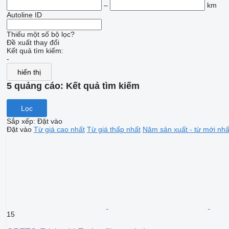
–
km
Autoline ID
Thiếu một số bộ lọc?
Đề xuất thay đổi
Kết quả tìm kiếm:
-
hiển thị
5 quảng cáo:
Kết quả tìm kiếm
Lọc
Sắp xếp
:
Đặt vào
Đặt vào
Từ giá cao nhất
Từ giá thấp nhất
Năm sản xuất - từ mới nhấ
15