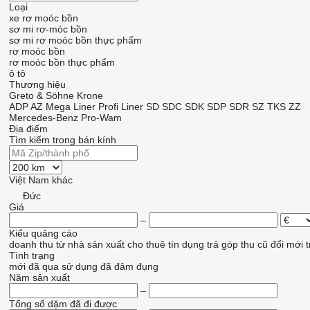
Loại
xe rơ moóc bồn
sơ mi rơ-móc bồn
sơ mi rơ moóc bồn thực phẩm
rơ moóc bồn
rơ moóc bồn thực phẩm
ô tô
Thương hiệu
Greto & Söhne
Krone
ADP
AZ
Mega Liner
Profi Liner
SD
SDC
SDK
SDP
SDR
SZ
TKS
ZZ
Mercedes-Benz
Pro-Wam
Địa điểm
Tìm kiếm trong bán kính
Việt Nam
khác
Đức
Giá
–
Kiểu quảng cáo
doanh thu
từ nhà sản xuất
cho thuê
tín dụng
trả góp
thu cũ đổi mới
t
Tình trạng
mới
đã qua sử dụng
đã đâm đụng
Năm sản xuất
–
Tổng số dặm đã đi được