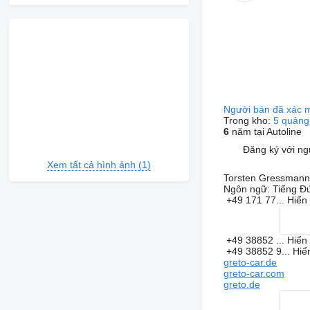
Người bán đã xác 
Trong kho:
5 quảng
6
năm tại Autoline
Đăng ký với ng
Xem tất cả hình ảnh (1)
Torsten Gressmann
Ngôn ngữ:
Tiếng Đ
+49 171 77...
Hiển 
+49 38852 ...
Hiển 
+49 38852 9...
Hiể
greto-car.de
greto-car.com
greto.de