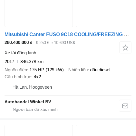
Mitsubishi Canter FUSO 9C18 COOLING/FREEZING DIESEL CARRIER EASYCOLD 7490KG
280.400.000 ₫
9.250 €
≈ 10.690 US$
Xe tải đông lạnh
2017
346.378 km
Nguồn điện
175 HP (129 kW)
Nhiên liệu
dầu diesel
Cấu hình trục
4x2
Hà Lan, Hoogeveen
Autohandel Winkel BV