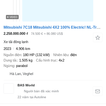
VIDEO
Mitsubishi 7C18 Mitsubishi 4X2 100% Electric! NL-Truck Carrier Vatna 400 H
2.258.000.000 ₫
74.500 €
≈ 86.080 US$
Xe tải đông lạnh
2023
4.906 km
Nguồn điện
180 HP (132 kW)
Nhiên liệu
điện
Dung tải.
1.505 kg
Cấu hình trục
4x2
Ngừng
parabol
Hà Lan, Veghel
BAS World
22
năm tại Autoline