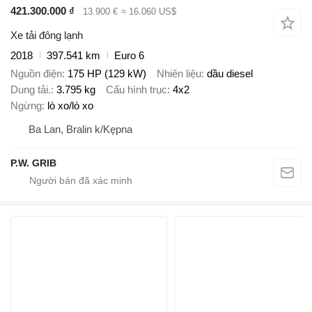
421.300.000 ₫
13.900 €
≈ 16.060 US$
Xe tải đông lạnh
2018
397.541 km
Euro 6
Nguồn điện
175 HP (129 kW)
Nhiên liệu
dầu diesel
Dung tải.
3.795 kg
Cấu hình trục
4x2
Ngừng
lò xo/lò xo
Ba Lan, Bralin k/Kępna
P.W. GRIB