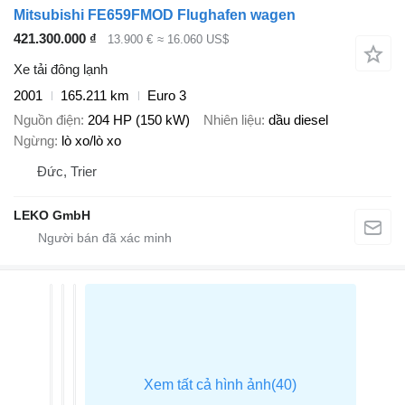
Mitsubishi FE659FMOD Flughafen wagen
421.300.000 ₫
13.900 €
≈ 16.060 US$
Xe tải đông lạnh
2001
165.211 km
Euro 3
Nguồn điện
204 HP (150 kW)
Nhiên liệu
dầu diesel
Ngừng
lò xo/lò xo
Đức, Trier
LEKO GmbH