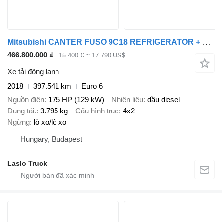
Mitsubishi CANTER FUSO 9C18 REFRIGERATOR + DOOR ISOTHERM CONTAINER
466.800.000 ₫
15.400 €
≈ 17.790 US$
Xe tải đông lạnh
2018
397.541 km
Euro 6
Nguồn điện
175 HP (129 kW)
Nhiên liệu
dầu diesel
Dung tải.
3.795 kg
Cấu hình trục
4x2
Ngừng
lò xo/lò xo
Hungary, Budapest
Laslo Truck