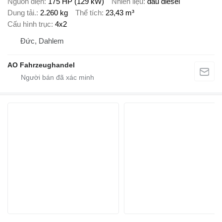
Nguồn điện
175 HP (129 kW)
Nhiên liệu
dầu diesel
Dung tải.
2.260 kg
Thể tích
23,43 m³
Cấu hình trục
4x2
Đức, Dahlem
AO Fahrzeughandel