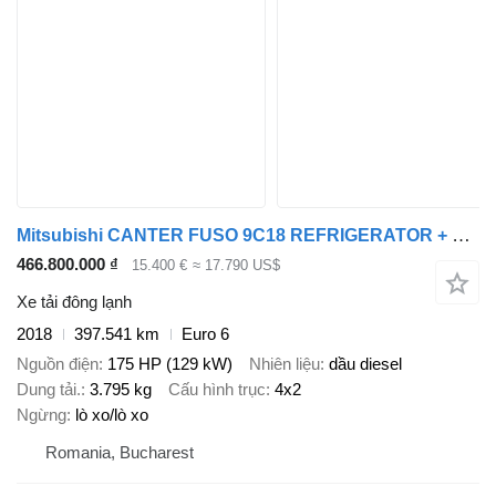
Mitsubishi CANTER FUSO 9C18 REFRIGERATOR + DOOR ISOTHERM CONTAINER
466.800.000 ₫
15.400 €
≈ 17.790 US$
Xe tải đông lạnh
2018
397.541 km
Euro 6
Nguồn điện
175 HP (129 kW)
Nhiên liệu
dầu diesel
Dung tải.
3.795 kg
Cấu hình trục
4x2
Ngừng
lò xo/lò xo
Romania, Bucharest