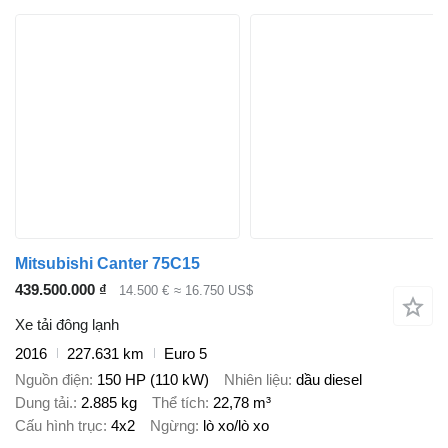
Mitsubishi Canter 75C15
439.500.000 ₫
14.500 €
≈ 16.750 US$
Xe tải đông lạnh
2016
227.631 km
Euro 5
Nguồn điện
150 HP (110 kW)
Nhiên liệu
dầu diesel
Dung tải.
2.885 kg
Thể tích
22,78 m³
Cấu hình trục
4x2
Ngừng
lò xo/lò xo