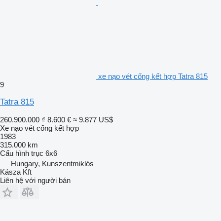
xe nạo vét cống kết hợp Tatra 815
9
Tatra 815
260.900.000 ₫
8.600 €
≈ 9.877 US$
Xe nạo vét cống kết hợp
1983
315.000 km
Cấu hình trục
6x6
Hungary, Kunszentmiklós
Kásza Kft
Liên hệ với người bán