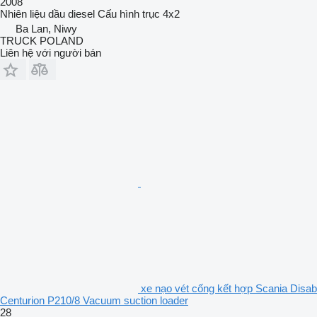
2008
Nhiên liệu
dầu diesel
Cấu hình trục
4x2
Ba Lan, Niwy
TRUCK POLAND
Liên hệ với người bán
xe nạo vét cống kết hợp Scania Disab
Centurion P210/8 Vacuum suction loader
28