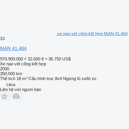
xe nạo vét cống kết hợp MAN 41.464
10
MAN 41.464
970.900.000 ₫
32.000 €
≈ 36.750 US$
Xe nạo vét cống kết hợp
2000
350.000 km
Thể tích
18 m³
Cấu hình trục
8x4
Ngừng
lò xo/lò xo
Litva
Liên hệ với người bán