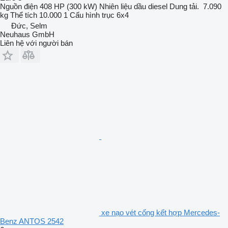
Nguồn điện
408 HP (300 kW)
Nhiên liệu
dầu diesel
Dung tải.
7.090
kg
Thể tích
10.000 1
Cấu hình trục
6x4
Đức, Selm
Neuhaus GmbH
Liên hệ với người bán
xe nạo vét cống kết hợp Mercedes-
Benz ANTOS 2542