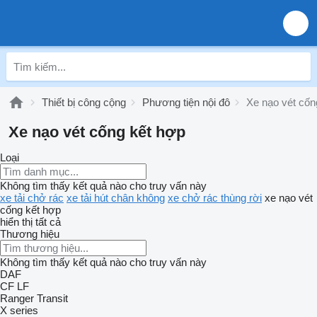
Thiết bị công cộng
Phương tiện nội đô
Xe nạo vét cốn
Xe nạo vét cống kết hợp
Loại
Không tìm thấy kết quả nào cho truy vấn này
xe tải chở rác
xe tải hút chân không
xe chở rác thùng rời
xe nạo vét
cống kết hợp
hiển thị tất cả
Thương hiệu
Không tìm thấy kết quả nào cho truy vấn này
DAF
CF
LF
Ranger
Transit
X series