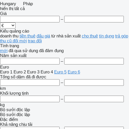
Hungary
Pháp
hiển thị tất cả
Giá
–
Kiểu quảng cáo
doanh thu
tiền thuê
đấu giá
từ nhà sản xuất
cho thuê
tín dụng
trả góp
thu cũ đổi mới
trao đổi
Tình trạng
mới
đã qua sử dụng
đã đâm đụng
Năm sản xuất
–
Euro
Euro 1
Euro 2
Euro 3
Euro 4
Euro 5
Euro 6
Tổng số dặm đã đi được
–
km
Khối lượng tịnh
–
kg
Bộ sưởi độc lập
Bộ sưởi độc lập
Đặc điểm
Khả năng chịu tải