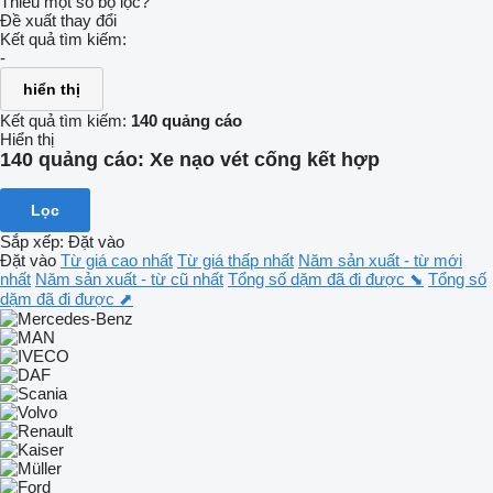
Thiếu một số bộ lọc?
Đề xuất thay đổi
Kết quả tìm kiếm:
-
hiển thị
Kết quả tìm kiếm:
140 quảng cáo
Hiển thị
140 quảng cáo:
Xe nạo vét cống kết hợp
Lọc
Sắp xếp
:
Đặt vào
Đặt vào
Từ giá cao nhất
Từ giá thấp nhất
Năm sản xuất - từ mới
nhất
Năm sản xuất - từ cũ nhất
Tổng số dặm đã đi được ⬊
Tổng số
dặm đã đi được ⬈