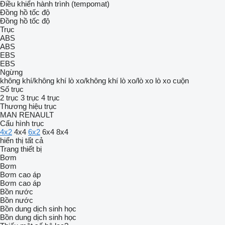
Điều khiển hành trình (tempomat)
Đồng hồ tốc độ
Đồng hồ tốc độ
Trục
ABS
ABS
EBS
EBS
Ngừng
không khí/không khí
lò xo/không khí
lò xo/lò xo
lò xo cuộn
Số trục
2 trục
3 trục
4 trục
Thương hiệu trục
MAN
RENAULT
Cấu hình trục
4x2
4x4
6x2
6x4
8x4
hiển thị tất cả
Trang thiết bị
Bơm
Bơm
Bơm cao áp
Bơm cao áp
Bồn nước
Bồn nước
Bồn dung dịch sinh học
Bồn dung dịch sinh học