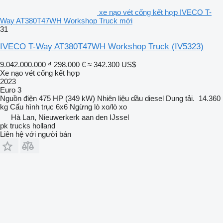
xe nạo vét cống kết hợp IVECO T-
Way AT380T47WH Workshop Truck mới
31
IVECO T-Way AT380T47WH Workshop Truck
(IV5323)
9.042.000.000 ₫
298.000 €
≈ 342.300 US$
Xe nạo vét cống kết hợp
2023
Euro 3
Nguồn điện
475 HP (349 kW)
Nhiên liệu
dầu diesel
Dung tải.
14.360
kg
Cấu hình trục
6x6
Ngừng
lò xo/lò xo
Hà Lan, Nieuwerkerk aan den IJssel
pk trucks holland
Liên hệ với người bán