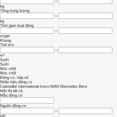
–
kg
Tổng trọng lượng
–
kg
Thời gian hoạt động
–
m/giờ
Khung
Thể tích
–
m³
Sưởi
Sưởi
Móc chốt
Móc chốt
Động cơ, hộp số
Nhãn hiệu động cơ
Caterpillar
International
Iveco
MAN
Mercedes Benz
hiển thị tất cả
Mẫu động cơ
Nguồn động cơ
–
HP