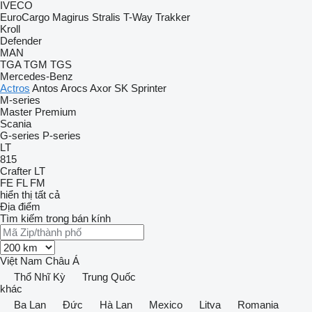
IVECO
EuroCargo
Magirus
Stralis
T-Way
Trakker
Kroll
Defender
MAN
TGA
TGM
TGS
Mercedes-Benz
Actros
Antos
Arocs
Axor
SK
Sprinter
M-series
Master
Premium
Scania
G-series
P-series
LT
815
Crafter
LT
FE
FL
FM
hiển thị tất cả
Địa điểm
Tìm kiếm trong bán kính
Việt Nam
Châu Á
Thổ Nhĩ Kỳ
Trung Quốc
khác
Ba Lan
Đức
Hà Lan
Mexico
Litva
Romania