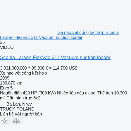
xe nạo vét cống kết hợp Scania
Larsen FlexVac 311 Vacuum suction loader
35
VIDEO
Scania Larsen FlexVac 311 Vacuum suction loader
3.031.000.000 ₫
99.900 €
≈ 114.700 US$
Xe nạo vét cống kết hợp
2009
196.870 km
Euro 5
Nguồn điện
420 HP (309 kW)
Nhiên liệu
dầu diesel
Thể tích
10.300
m³
Cấu hình trục
6x2
Ba Lan, Niwy
TRUCK POLAND
Liên hệ với người bán