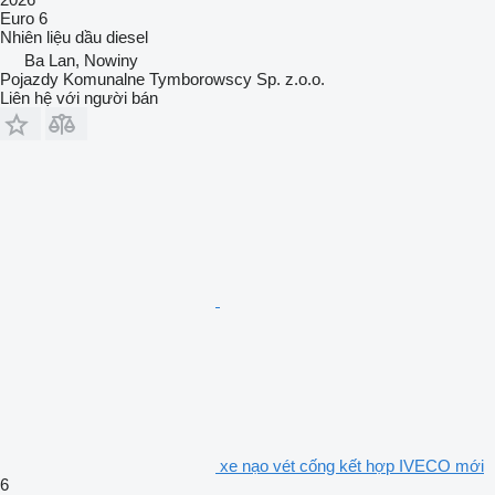
Euro 6
Nhiên liệu
dầu diesel
Ba Lan, Nowiny
Pojazdy Komunalne Tymborowscy Sp. z.o.o.
Liên hệ với người bán
xe nạo vét cống kết hợp IVECO mới
6