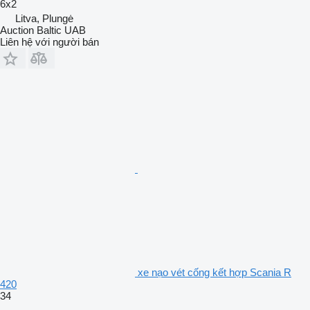
6x2
Litva, Plungė
Auction Baltic UAB
Liên hệ với người bán
xe nạo vét cống kết hợp Scania R
420
34