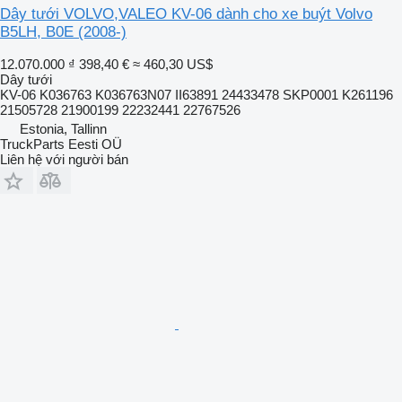
Dây tưới VOLVO,VALEO KV-06 dành cho xe buýt Volvo
B5LH, B0E (2008-)
12.070.000 ₫
398,40 €
≈ 460,30 US$
Dây tưới
KV-06 K036763 K036763N07 II63891 24433478 SKP0001 K261196
21505728 21900199 22232441 22767526
Estonia, Tallinn
TruckParts Eesti OÜ
Liên hệ với người bán