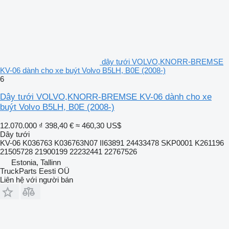
dây tưới VOLVO,KNORR-BREMSE
KV-06 dành cho xe buýt Volvo B5LH, B0E (2008-)
6
Dây tưới VOLVO,KNORR-BREMSE KV-06 dành cho xe
buýt Volvo B5LH, B0E (2008-)
12.070.000 ₫
398,40 €
≈ 460,30 US$
Dây tưới
KV-06 K036763 K036763N07 II63891 24433478 SKP0001 K261196
21505728 21900199 22232441 22767526
Estonia, Tallinn
TruckParts Eesti OÜ
Liên hệ với người bán