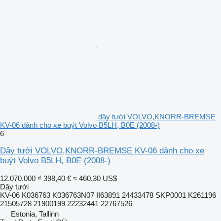
dây tưới VOLVO,KNORR-BREMSE
KV-06 dành cho xe buýt Volvo B5LH, B0E (2008-)
6
Dây tưới VOLVO,KNORR-BREMSE KV-06 dành cho xe
buýt Volvo B5LH, B0E (2008-)
12.070.000 ₫
398,40 €
≈ 460,30 US$
Dây tưới
KV-06 K036763 K036763N07 II63891 24433478 SKP0001 K261196
21505728 21900199 22232441 22767526
Estonia, Tallinn