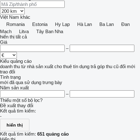
Việt Nam
khác
Romania
Estonia
Hy Lạp
Hà Lan
Ba Lan
Đan
Mạch
Litva
Tây Ban Nha
hiển thị tất cả
Giá
–
Kiểu quảng cáo
doanh thu
từ nhà sản xuất
cho thuê
tín dụng
trả góp
thu cũ đổi mới
trao đổi
Tình trạng
mới
đã qua sử dụng
trưng bày
Năm sản xuất
–
Thiếu một số bộ lọc?
Đề xuất thay đổi
Kết quả tìm kiếm:
-
hiển thị
Kết quả tìm kiếm:
651 quảng cáo
Hiển thị