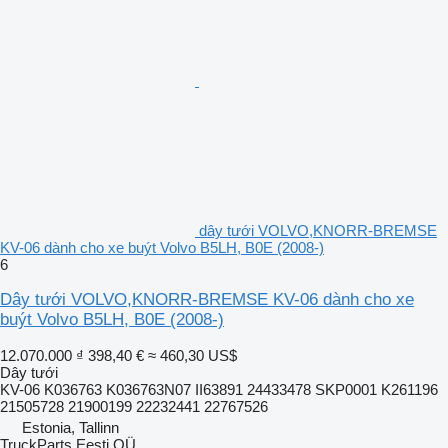
dây tưới VOLVO,KNORR-BREMSE
KV-06 dành cho xe buýt Volvo B5LH, B0E (2008-)
6
Dây tưới VOLVO,KNORR-BREMSE KV-06 dành cho xe
buýt Volvo B5LH, B0E (2008-)
12.070.000 ₫
398,40 €
≈ 460,30 US$
Dây tưới
KV-06 K036763 K036763N07 II63891 24433478 SKP0001 K261196
21505728 21900199 22232441 22767526
Estonia, Tallinn
TruckParts Eesti OÜ