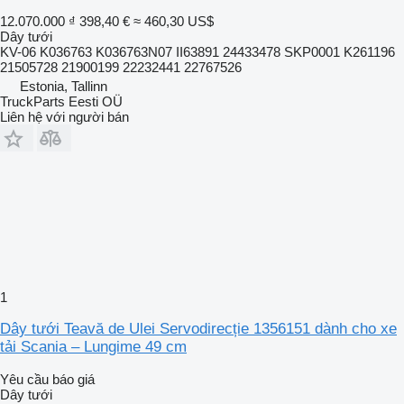
12.070.000 ₫
398,40 €
≈ 460,30 US$
Dây tưới
KV-06 K036763 K036763N07 II63891 24433478 SKP0001 K261196
21505728 21900199 22232441 22767526
Estonia, Tallinn
TruckParts Eesti OÜ
Liên hệ với người bán
1
Dây tưới Teavă de Ulei Servodirecție 1356151 dành cho xe
tải Scania – Lungime 49 cm
Yêu cầu báo giá
Dây tưới