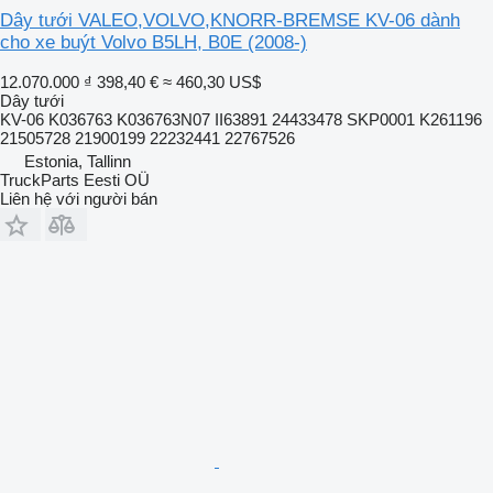
Dây tưới VALEO,VOLVO,KNORR-BREMSE KV-06 dành
cho xe buýt Volvo B5LH, B0E (2008-)
12.070.000 ₫
398,40 €
≈ 460,30 US$
Dây tưới
KV-06 K036763 K036763N07 II63891 24433478 SKP0001 K261196
21505728 21900199 22232441 22767526
Estonia, Tallinn
TruckParts Eesti OÜ
Liên hệ với người bán