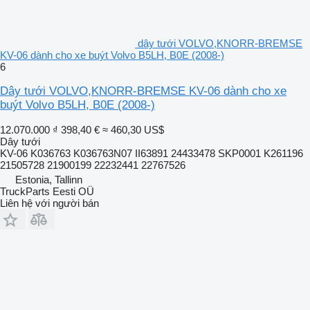
dây tưới VOLVO,KNORR-BREMSE
KV-06 dành cho xe buýt Volvo B5LH, B0E (2008-)
6
Dây tưới VOLVO,KNORR-BREMSE KV-06 dành cho xe
buýt Volvo B5LH, B0E (2008-)
12.070.000 ₫
398,40 €
≈ 460,30 US$
Dây tưới
KV-06 K036763 K036763N07 II63891 24433478 SKP0001 K261196
21505728 21900199 22232441 22767526
Estonia, Tallinn
TruckParts Eesti OÜ
Liên hệ với người bán