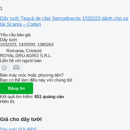
1
Dây tưới Țeavă de Ulei Servodirecție 1532223 dành cho xe
tải Scania – Coduri
Yêu cầu báo giá
Dây tưới
1532223, 1425599, 1380263
Romania, Cristesti
ROYAL DRU AGRO S.R.L.
Liên hệ với người bán
Bán máy móc hoặc phương tiện?
Bạn có thể làm điều này với chúng tôi!
Đăng tin
Kết quả tìm kiếm:
651 quảng cáo
Hiển thị
Giá cho dây tưới
Dây tưới SOLARIS,