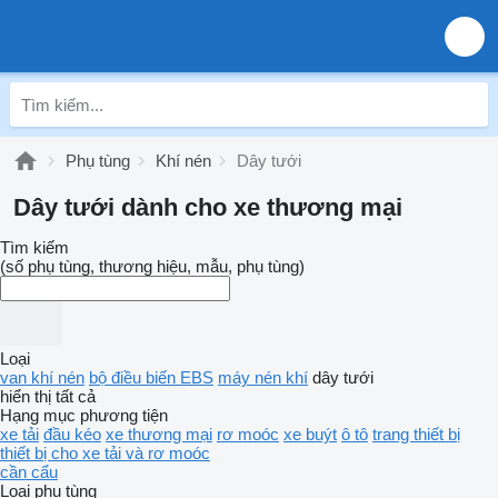
Phụ tùng
Khí nén
Dây tưới
Dây tưới dành cho xe thương mại
Tìm kiếm
(số phụ tùng, thương hiệu, mẫu, phụ tùng)
Loại
van khí nén
bộ điều biến EBS
máy nén khí
dây tưới
hiển thị tất cả
Hạng mục phương tiện
xe tải
đầu kéo
xe thương mại
rơ moóc
xe buýt
ô tô
trang thiết bị
thiết bị cho xe tải và rơ moóc
cần cẩu
Loại phụ tùng