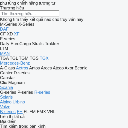
phụ tùng chính hãng
tương tự
Thương hiệu
Không tìm thấy kết quả nào cho truy vấn này
M-Series
X-Series
DAF
CF
XD
XF
F-series
Daily
EuroCargo
Stralis
Trakker
LTM
MAN
TGA
TGL
TGM
TGS
TGX
Mercedes-Benz
A-Class
Actros
Antos
Arocs
Atego
Axor
Econic
Canter
D-series
Cabstar
Clio
Magnum
Scania
G-series
P-series
R-series
Solaris
Alpino
Urbino
Volvo
B-series
FH
FL
FM
FMX
VNL
hiển thị tất cả
Địa điểm
Tìm kiếm trong bán kính