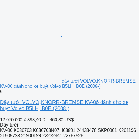
dây tưới VOLVO,KNORR-BREMSE
KV-06 dành cho xe buýt Volvo B5LH, B0E (2008-)
6
Dây tưới VOLVO,KNORR-BREMSE KV-06 dành cho xe
buýt Volvo B5LH, B0E (2008-)
12.070.000 ₫
398,40 €
≈ 460,30 US$
Dây tưới
KV-06 K036763 K036763N07 II63891 24433478 SKP0001 K261196
21505728 21900199 22232441 22767526