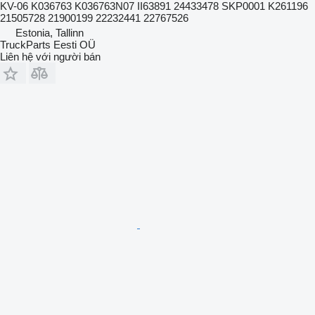
KV-06 K036763 K036763N07 II63891 24433478 SKP0001 K261196
21505728 21900199 22232441 22767526
Estonia, Tallinn
TruckParts Eesti OÜ
Liên hệ với người bán