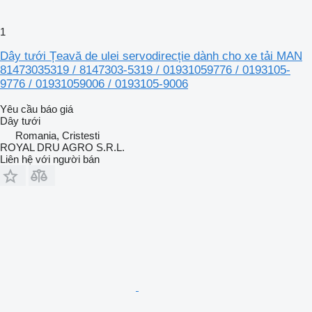
1
Dây tưới Țeavă de ulei servodirecție dành cho xe tải MAN
81473035319 / 8147303-5319 / 01931059776 / 0193105-
9776 / 01931059006 / 0193105-9006
Yêu cầu báo giá
Dây tưới
Romania, Cristesti
ROYAL DRU AGRO S.R.L.
Liên hệ với người bán