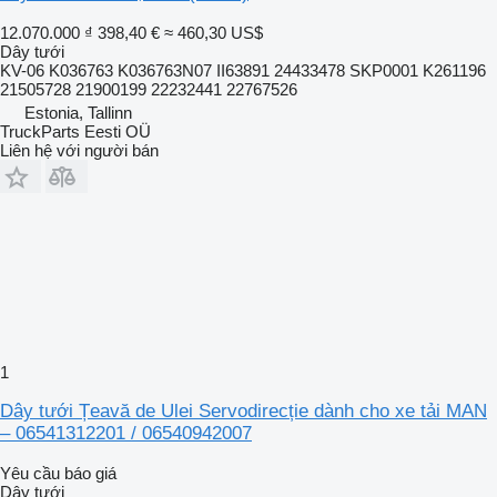
12.070.000 ₫
398,40 €
≈ 460,30 US$
Dây tưới
KV-06 K036763 K036763N07 II63891 24433478 SKP0001 K261196
21505728 21900199 22232441 22767526
Estonia, Tallinn
TruckParts Eesti OÜ
Liên hệ với người bán
1
Dây tưới Țeavă de Ulei Servodirecție dành cho xe tải MAN
– 06541312201 / 06540942007
Yêu cầu báo giá
Dây tưới