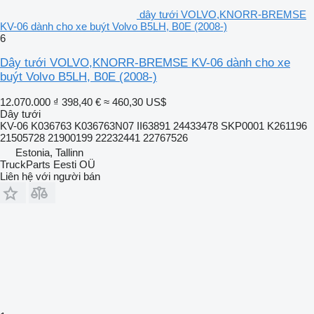
dây tưới VOLVO,KNORR-BREMSE
KV-06 dành cho xe buýt Volvo B5LH, B0E (2008-)
6
Dây tưới VOLVO,KNORR-BREMSE KV-06 dành cho xe
buýt Volvo B5LH, B0E (2008-)
12.070.000 ₫
398,40 €
≈ 460,30 US$
Dây tưới
KV-06 K036763 K036763N07 II63891 24433478 SKP0001 K261196
21505728 21900199 22232441 22767526
Estonia, Tallinn
TruckParts Eesti OÜ
Liên hệ với người bán