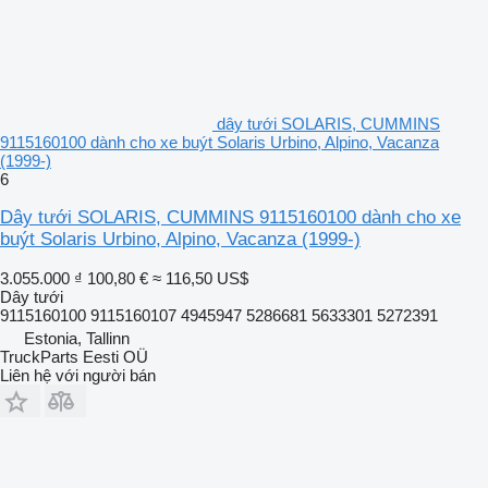
dây tưới SOLARIS, CUMMINS
9115160100 dành cho xe buýt Solaris Urbino, Alpino, Vacanza
(1999-)
6
Dây tưới SOLARIS, CUMMINS 9115160100 dành cho xe
buýt Solaris Urbino, Alpino, Vacanza (1999-)
3.055.000 ₫
100,80 €
≈ 116,50 US$
Dây tưới
9115160100 9115160107 4945947 5286681 5633301 5272391
Estonia, Tallinn
TruckParts Eesti OÜ
Liên hệ với người bán