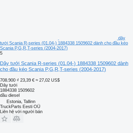
dây
tưới Scania R-series (01.04-) 1884338 1509602 dành cho đầu kéo
Scania P,G,R,T-series (2004-2017)
5
Dây tưới Scania R-series (01.04-) 1884338 1509602 dành
cho đầu kéo Scania P,G,R,T-series (2004-2017)
708.900 ₫
23,39 €
≈ 27,02 US$
Dây tưới
1884338 1509602
dầu diesel
Estonia, Tallinn
TruckParts Eesti OÜ
Liên hệ với người bán