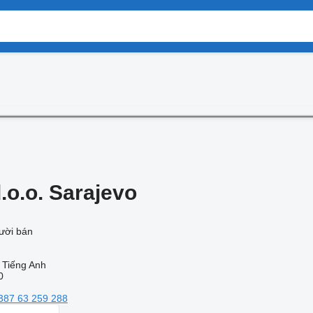
.o.o. Sarajevo
gười bán
 Tiếng Anh
0
387 63 259 288