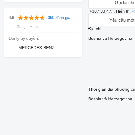
Gọi lại cho
+387 33 47...
Hiển thị
+
350 đánh giá
4.6
Yêu cầu một
-----: Google Maps
Địa chỉ
Đại lý ủy quyền:
Bosnia và Herzegovina, 7
MERCEDES-BENZ
Thời gian địa phương c
Bosnia và Herzegovina, 