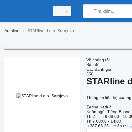
Autoline
STARline d.o.o. Sarajevo
Về chúng tôi
Bản đồ
Các đánh giá
350
STARline d
Thông tin liên hệ của n
Zerina Kadrić
Ngôn ngữ:
Tiếng Bosna,
Th 2 - Th 6
08:00 - 16:3
Th 7
09:00 - 14:00
+387 63 25...
Hiển thị
+