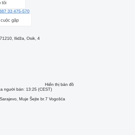
 tôi
387 33 475-570
 cuộc gặp
1210, Ilidža, Osik, 4
Hiển thị bản đồ
ủa người bán: 13:25 (CEST)
Sarajevo, Muje Šejte br.7 Vogošća