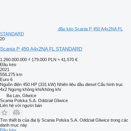
đầu kéo Scania P 450 A4x2NA FL
STANDARD
20
Scania P 450 A4x2NA FL STANDARD
1.260.000.000 ₫
179.000 PLN
≈ 41.570 €
Đầu kéo
2021
556.275 km
Euro 6
Nguồn điện
450 HP (331 kW)
Nhiên liệu
dầu diesel
Cấu hình trục
4x2
Ngừng
không khí/không khí
Ba Lan, Gliwice
Scania Polska S.A. Oddział Gliwice
Liên hệ với người bán
Tìm thiết bị của đại lý Scania Polska S.A. Oddział Gliwice trong các
danh mục này
Đầu kéo