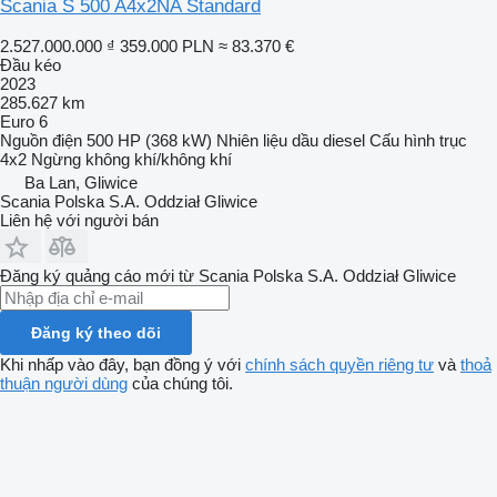
Scania S 500 A4x2NA Standard
2.527.000.000 ₫
359.000 PLN
≈ 83.370 €
Đầu kéo
2023
285.627 km
Euro 6
Nguồn điện
500 HP (368 kW)
Nhiên liệu
dầu diesel
Cấu hình trục
4x2
Ngừng
không khí/không khí
Ba Lan, Gliwice
Scania Polska S.A. Oddział Gliwice
Liên hệ với người bán
Đăng ký quảng cáo mới từ Scania Polska S.A. Oddział Gliwice
Đăng ký theo dõi
Khi nhấp vào đây, bạn đồng ý với
chính sách quyền riêng tư
và
thoả
thuận người dùng
của chúng tôi.