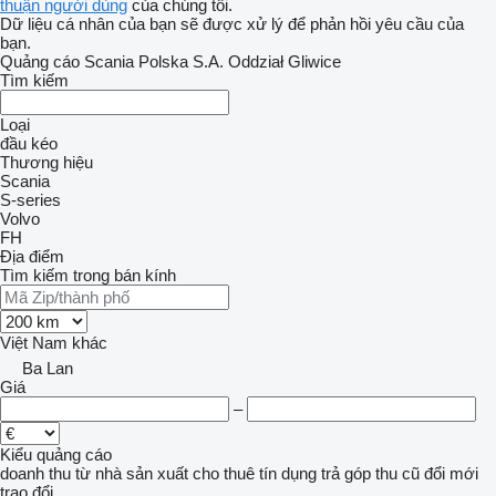
thuận người dùng
của chúng tôi.
Dữ liệu cá nhân của bạn sẽ được xử lý để phản hồi yêu cầu của
bạn.
Quảng cáo Scania Polska S.A. Oddział Gliwice
Tìm kiếm
Loại
đầu kéo
Thương hiệu
Scania
S-series
Volvo
FH
Địa điểm
Tìm kiếm trong bán kính
Việt Nam
khác
Ba Lan
Giá
–
Kiểu quảng cáo
doanh thu
từ nhà sản xuất
cho thuê
tín dụng
trả góp
thu cũ đổi mới
trao đổi