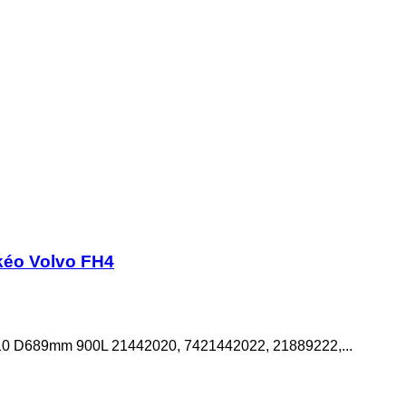
kéo Volvo FH4
D689mm 900L 21442020, 7421442022, 21889222,...