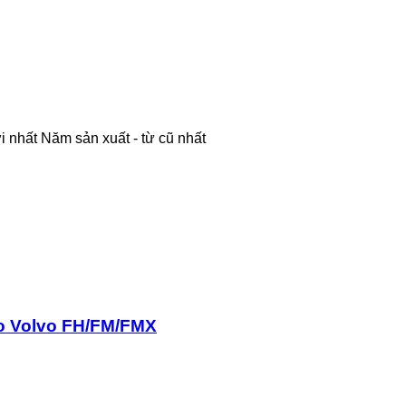
i nhất
Năm sản xuất - từ cũ nhất
éo Volvo FH/FM/FMX