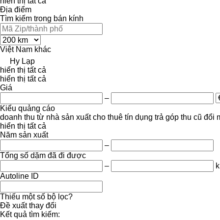
hiển thị tất cả
Địa điểm
Tìm kiếm trong bán kính
Việt Nam
khác
Hy Lạp
hiển thị tất cả
hiển thị tất cả
Giá
–
Kiểu quảng cáo
doanh thu
từ nhà sản xuất
cho thuê
tín dụng
trả góp
thu cũ đổi 
hiển thị tất cả
Năm sản xuất
–
Tổng số dặm đã đi được
–
Autoline ID
Thiếu một số bộ lọc?
Đề xuất thay đổi
Kết quả tìm kiếm: