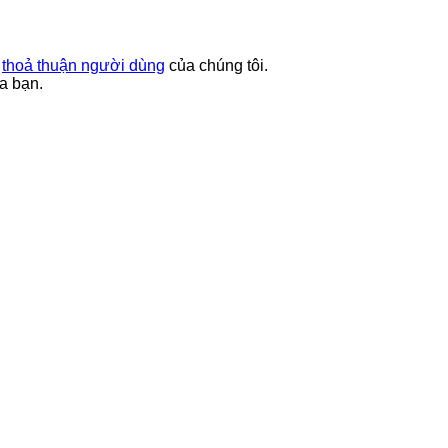
à
thoả thuận người dùng
của chúng tôi.
a bạn.