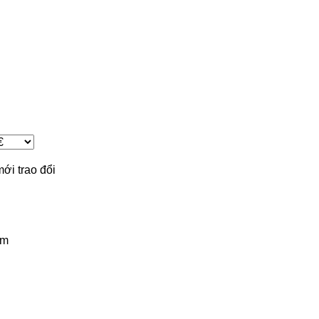
mới
trao đổi
km