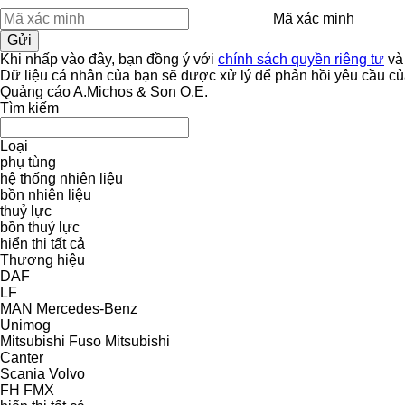
Mã xác minh
Khi nhấp vào đây, bạn đồng ý với
chính sách quyền riêng tư
v
Dữ liệu cá nhân của bạn sẽ được xử lý để phản hồi yêu cầu củ
Quảng cáo A.Michos & Son O.E.
Tìm kiếm
Loại
phụ tùng
hệ thống nhiên liệu
bồn nhiên liệu
thuỷ lực
bồn thuỷ lực
hiển thị tất cả
Thương hiệu
DAF
LF
MAN
Mercedes-Benz
Unimog
Mitsubishi Fuso
Mitsubishi
Canter
Scania
Volvo
FH
FMX