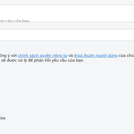
ồng ý với
chính sách quyền riêng tư
và
thoả thuận người dùng
của chún
 sẽ được xử lý để phản hồi yêu cầu của bạn.
vừa