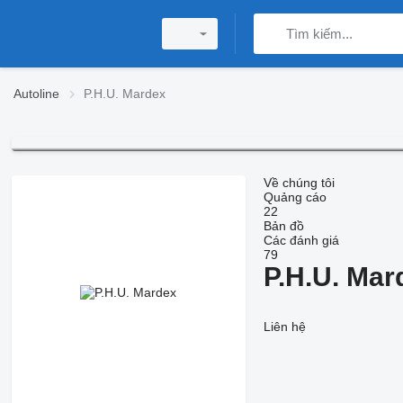
Autoline
P.H.U. Mardex
Về chúng tôi
Quảng cáo
22
Bản đồ
Các đánh giá
79
P.H.U. Mar
Liên hệ