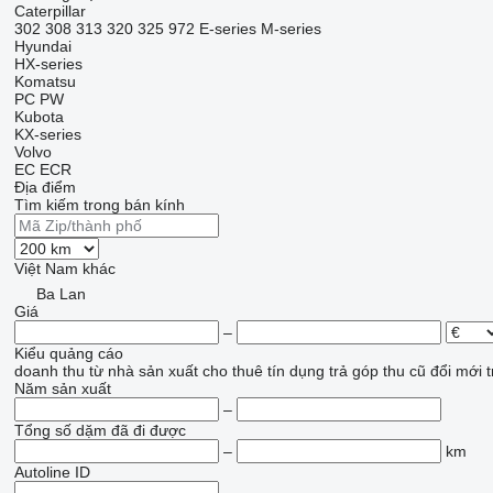
Caterpillar
302
308
313
320
325
972
E-series
M-series
Hyundai
HX-series
Komatsu
PC
PW
Kubota
KX-series
Volvo
EC
ECR
Địa điểm
Tìm kiếm trong bán kính
Việt Nam
khác
Ba Lan
Giá
–
Kiểu quảng cáo
doanh thu
từ nhà sản xuất
cho thuê
tín dụng
trả góp
thu cũ đổi mới
t
Năm sản xuất
–
Tổng số dặm đã đi được
–
km
Autoline ID