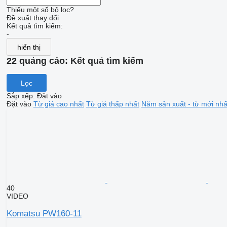
Thiếu một số bộ lọc?
Đề xuất thay đổi
Kết quả tìm kiếm:
-
hiển thị
22 quảng cáo:
Kết quả tìm kiếm
Lọc
Sắp xếp
:
Đặt vào
Đặt vào
Từ giá cao nhất
Từ giá thấp nhất
Năm sản xuất - từ mới nhấ
40
VIDEO
Komatsu PW160-11