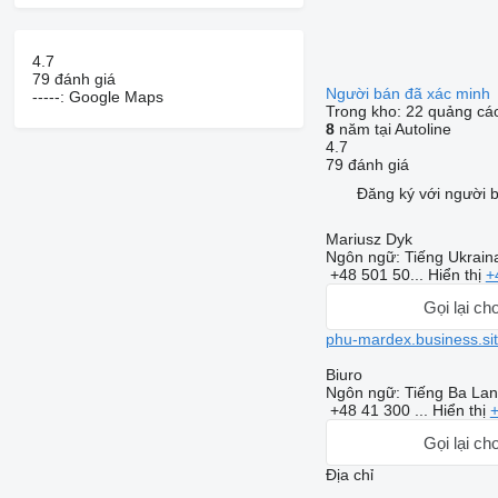
4.7
79 đánh giá
Người bán đã xác minh
-----: Google Maps
Trong kho:
22 quảng cá
8
năm tại Autoline
4.7
79 đánh giá
Đăng ký với người 
Mariusz Dyk
Ngôn ngữ:
Tiếng Ukraina
+48 501 50...
Hiển thị
+
Gọi lại cho
phu-mardex.business.si
Biuro
Ngôn ngữ:
Tiếng Ba Lan
+48 41 300 ...
Hiển thị
+
Gọi lại cho
Địa chỉ