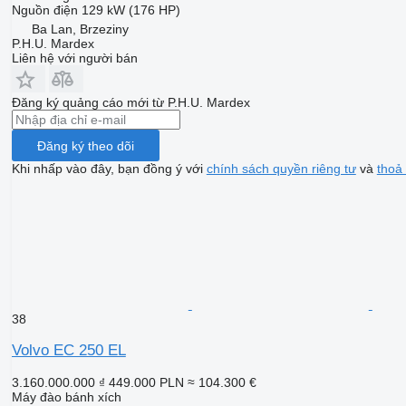
Nguồn điện
129 kW (176 HP)
Ba Lan, Brzeziny
P.H.U. Mardex
Liên hệ với người bán
Đăng ký quảng cáo mới từ P.H.U. Mardex
Đăng ký theo dõi
Khi nhấp vào đây, bạn đồng ý với
chính sách quyền riêng tư
và
thoả
38
Volvo EC 250 EL
3.160.000.000 ₫
449.000 PLN
≈ 104.300 €
Máy đào bánh xích