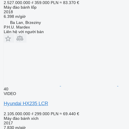
2.527.000.000 ₫
359.000 PLN
≈ 83.370 €
Máy đào bánh lốp
2018
6.398 m/giờ
Ba Lan, Brzeziny
P.H.U. Mardex
Liên hệ với người bán
40
VIDEO
Hyundai HX235 LCR
2.105.000.000 ₫
299.000 PLN
≈ 69.440 €
Máy đào bánh xích
2017
7.830 m/giờ