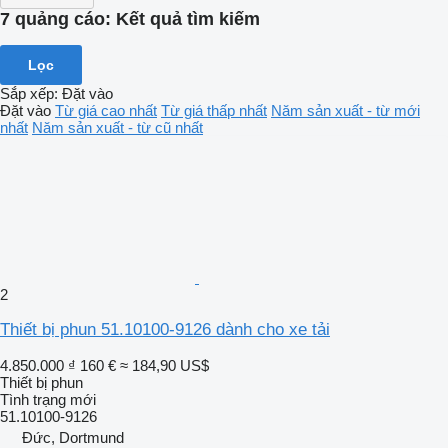
7 quảng cáo:
Kết quả tìm kiếm
Lọc
Sắp xếp
:
Đặt vào
Đặt vào
Từ giá cao nhất
Từ giá thấp nhất
Năm sản xuất - từ mới
nhất
Năm sản xuất - từ cũ nhất
2
Thiết bị phun 51.10100-9126 dành cho xe tải
4.850.000 ₫
160 €
≈ 184,90 US$
Thiết bị phun
Tình trạng
mới
51.10100-9126
Đức, Dortmund