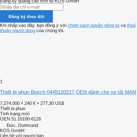
Đăng ký quảng cáo mới từ KOS GmbH
Đăng ký theo dõi
Khi nhấp vào đây, bạn đồng ý với
chính sách quyền riêng tư
và
thoả
thuận người dùng
của chúng tôi.
1
Thiết bị phun Bosch 0445120217 OEN dành cho xe tải MAN
7.274.000 ₫
240 €
≈ 277,30 US$
Thiết bị phun
Tình trạng
mới
OEN 51.10100-6126
Đức, Dortmund
KOS GmbH
Liên hệ với người bán