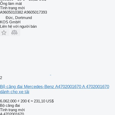
Ống làm mát
Tình trạng
mới
A9605010382 A9605017393
Đức, Dortmund
KOS GmbH
Liên hệ với người bán
2
Bộ căng đai Mercedes-Benz A4702001670 A 4702001670
dành cho xe tải
6.062.000 ₫
200 €
≈ 231,10 US$
Bộ căng đai
Tình trạng
mới
A 4702001670