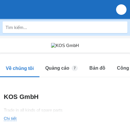
Quảng cáo
Bản đồ
Công 
Về chúng tôi
7
KOS GmbH
Trade in all kinds of spare parts
Chi tiết