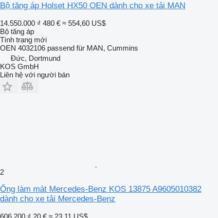
Bộ tăng áp Holset HX50 OEN dành cho xe tải MAN
14.550.000 ₫
480 €
≈ 554,60 US$
Bộ tăng áp
Tình trạng
mới
OEN 4032106 passend für MAN, Cummins
Đức, Dortmund
KOS GmbH
Liên hệ với người bán
2
Ống làm mát Mercedes-Benz KOS 13875 A9605010382
dành cho xe tải Mercedes-Benz
606.200 ₫
20 €
≈ 23,11 US$