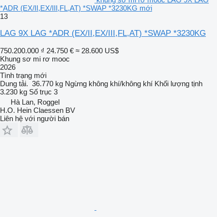
*ADR (EX/II,EX/III,FL,AT) *SWAP *3230KG mới
13
LAG 9X LAG *ADR (EX/II,EX/III,FL,AT) *SWAP *3230KG
750.200.000 ₫
24.750 €
≈ 28.600 US$
Khung sơ mi rơ mooc
2026
Tình trạng
mới
Dung tải.
36.770 kg
Ngừng
không khí/không khí
Khối lượng tịnh
3.230 kg
Số trục
3
Hà Lan, Roggel
H.O. Hein Claessen BV
Liên hệ với người bán