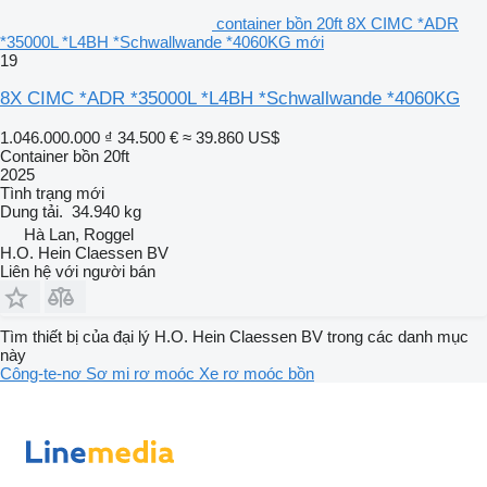
container bồn 20ft 8X CIMC *ADR
*35000L *L4BH *Schwallwande *4060KG mới
19
8X CIMC *ADR *35000L *L4BH *Schwallwande *4060KG
1.046.000.000 ₫
34.500 €
≈ 39.860 US$
Container bồn 20ft
2025
Tình trạng
mới
Dung tải.
34.940 kg
Hà Lan, Roggel
H.O. Hein Claessen BV
Liên hệ với người bán
Tìm thiết bị của đại lý H.O. Hein Claessen BV trong các danh mục
này
Công-te-nơ
Sơ mi rơ moóc
Xe rơ moóc bồn