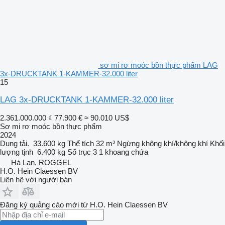
sơ mi rơ moóc bồn thực phẩm LAG
3x-DRUCKTANK 1-KAMMER-32.000 liter
15
LAG 3x-DRUCKTANK 1-KAMMER-32.000 liter
2.361.000.000 ₫
77.900 €
≈ 90.010 US$
Sơ mi rơ moóc bồn thực phẩm
2024
Dung tải.
33.600 kg
Thể tích
32 m³
Ngừng
không khí/không khí
Khối
lượng tịnh
6.400 kg
Số trục
3
1 khoang chứa
Hà Lan, ROGGEL
H.O. Hein Claessen BV
Liên hệ với người bán
Đăng ký quảng cáo mới từ H.O. Hein Claessen BV