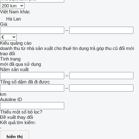
Việt Nam
khác
Hà Lan
Giá
–
Kiểu quảng cáo
doanh thu
từ nhà sản xuất
cho thuê
tín dụng
trả góp
thu cũ đổi mới
trao đổi
Tình trạng
mới
đã qua sử dụng
Năm sản xuất
–
Tổng số dặm đã đi được
–
km
Autoline ID
Thiếu một số bộ lọc?
Đề xuất thay đổi
Kết quả tìm kiếm:
-
hiển thị