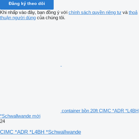
Đăng ký theo dõi
Khi nhấp vào đây, bạn đồng ý với
chính sách quyền riêng tư
và
thoả
thuận người dùng
của chúng tôi.
container bồn 20ft CIMC *ADR *L4BH
*Schwallwande mới
24
CIMC *ADR *L4BH *Schwallwande