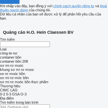
Khi nhấp vào đây, bạn đồng ý với
chính sách quyền riêng tư
và
thoả
thuận người dùng
của chúng tôi.
Dữ liệu cá nhân của bạn sẽ được xử lý để phản hồi yêu cầu của
bạn.
Quảng cáo H.O. Hein Claessen BV
Tìm kiếm
Loại
công-te-nơ
container bồn
container bồn 20ft
sơ mi rơ moóc
khung sơ mi rơ mooc
xe rơ moóc bồn
sơ mi rơ-móc bồn
sơ mi rơ moóc bồn thực phẩm
Thương hiệu
CIMC
LAG
0-2
0-3
GSA
O-3
Địa điểm
Tìm kiếm trong bán kính